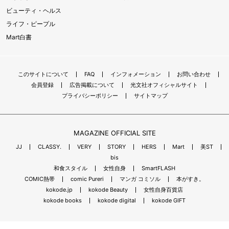
ビューティ・ヘルス
ライフ・ピープル
Mart白書
このサイトについて
FAQ
インフォメーション
お問い合わせ
会員登録
広告掲載について
光文社オフィシャルサイト
プライバシーポリシー
サイトマップ
MAGAZINE OFFICIAL SITE
JJ
CLASSY.
VERY
STORY
HERS
Mart
美ST
bis
和食スタイル
女性自身
SmartFLASH
COMIC熱帯
comic Pureri
マンガ コミソル
本がすき。
kokode.jp
kokode Beauty
女性自身百貨店
kokode books
kokode digital
kokode GIFT