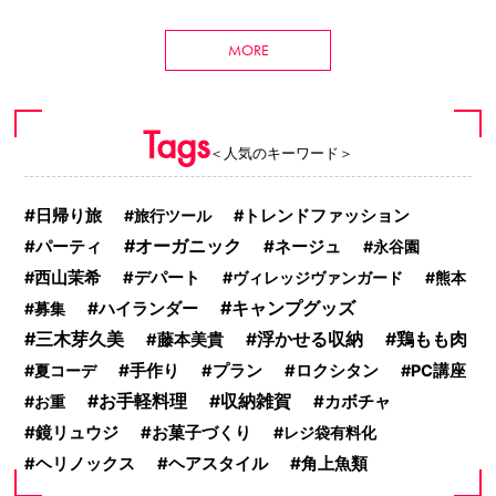
MORE
Tags
＜人気のキーワード＞
日帰り旅
旅行ツール
トレンドファッション
オーガニック
ネージュ
パーティ
永谷園
西山茉希
デパート
ヴィレッジヴァンガード
熊本
キャンプグッズ
ハイランダー
募集
三木芽久美
浮かせる収納
鶏もも肉
藤本美貴
手作り
夏コーデ
プラン
ロクシタン
PC講座
お手軽料理
収納雑賀
カボチャ
お重
鏡リュウジ
お菓子づくり
レジ袋有料化
ヘアスタイル
角上魚類
ヘリノックス