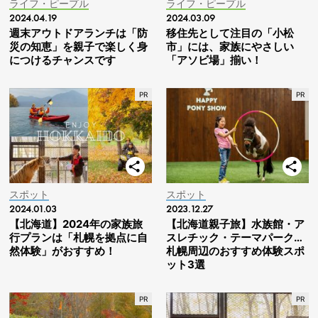
ライフ・ピープル
ライフ・ピープル
2024.04.19
2024.03.09
週末アウトドアランチは「防
移住先として注目の「小松
災の知恵」を親子で楽しく身
市」には、家族にやさしい
につけるチャンスです
「アソビ場」揃い！
スポット
スポット
2024.01.03
2023.12.27
【北海道】2024年の家族旅
【北海道親子旅】水族館・ア
行プランは「札幌を拠点に自
スレチック・テーマパーク…
然体験」がおすすめ！
札幌周辺のおすすめ体験スポ
ット3選