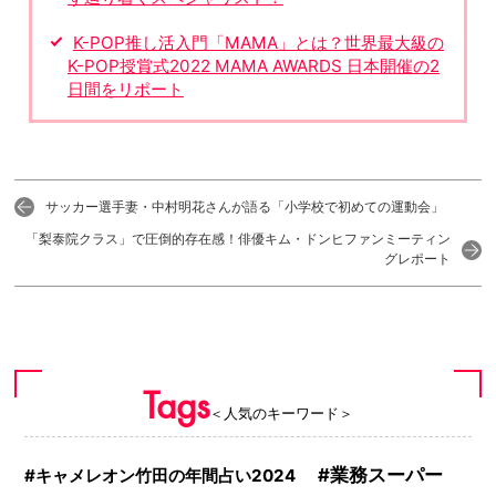
K-POP推し活入門「MAMA」とは？世界最大級の
K-POP授賞式2022 MAMA AWARDS 日本開催の2
日間をリポート
サッカー選手妻・中村明花さんが語る「小学校で初めての運動会」
「梨泰院クラス」で圧倒的存在感！俳優キム・ドンヒファンミーティン
グレポート
Tags
＜人気のキーワード＞
業務スーパー
キャメレオン竹田の年間占い2024