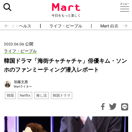
今日をもっと楽しく
ューティ・ヘルス
ライフ・ピープル
Mart 白書
2023.06.06 公開
ライフ・ピープル
韓国ドラマ「海街チャチャチャ」俳優キム・ソン
ホのファンミーティング潜入レポート
加藤文惠
Martライター
韓国
Netflix
推し活
韓国ドラマ