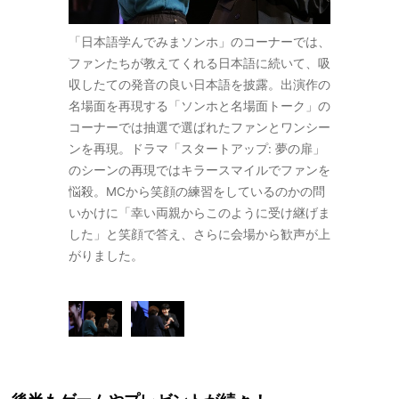
ンの再現には
「日本語学んでみまソンホ」のコーナーでは、
ドラマ「1
かれていてプ
ファンたちが教えてくれる日本語に続いて、吸
折り鶴を使
サプライズに
収したての発音の良い日本語を披露。出演作の
レゼントさ
ハートを捕ま
名場面を再現する「ソンホと名場面トーク」の
驚いた様子
のビールを飲むシ
コーナーでは抽選で選ばれたファンとワンシー
えろ!〜Cat
スの缶もプレ
ンを再現。ドラマ「スタートアップ: 夢の扉」
ーンの再現
こがれのスタ
のシーンの再現ではキラースマイルでファンを
ゼント。皆
こと必至。こ
悩殺。MCから笑顔の練習をしているのかの問
ーとの共演
は、日本で好
いかけに「幸い両親からこのように受け継げま
のほか、「
いおやつを選
した」と笑顔で答え、さらに会場から歓声が上
きな料理や
盛り上がりで
がりました。
択肢からフ
前半が終了