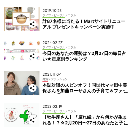
成功への軌跡がわかるBTS写真集
2019.10.23
ライフ・ピープル
/ コラム
計87名様に当たる！Martサイトリニュー
アル プレゼントキャンペーン実施中
2024.02.27
ライフ・ピープル
/ コラム
今日のあなたの運勢は？2月27日の毎日占
い★星座別ランキング
2021.11.07
雑貨
/ ファッション
本誌対談のスピンオフ！同世代ママ田中美
保さん＆加藤ローサさんの子育て＆ファッ
ション②
2023.02.19
ライフ・ピープル
/ コラム
【牡牛座さん】「腐れ縁」から何かが生ま
れる！？☆2月20日〜27日のあなたと子ど
もの週間占い