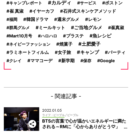
カルディ
キャンプレポート
サービス
ボストン
崔 真淑
イヤーカフ
石井式スキンケアメソッド
韓国ドラマ
レモン
福岡
週末グルメ
ミールキット
ご当地グルメ
群馬グルメ
崔真淑
魚レシピ
Mart10月号
ハロハロ
プラステ
土肥愛子
焼菓子
ネイビーファッション
キャンプ
ラミネートフィルム
女子旅
パーティ
クレイ
ママコーデ
新学期
保存
Google
- 関連記事 -
2022.01.05
ライフ・ピープル
/ ピープル
BTSの言葉で心が温かいエネルギーに満た
される～RMに「心からありがとう♡」