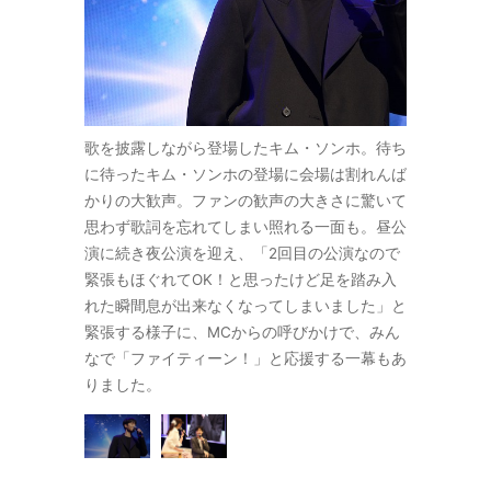
A授賞式で来
歌を披露しながら登場したキム・ソンホ。待ち
昨年12月に
キワクワクし
に待ったキム・ソンホの登場に会場は割れんば
日して以来
デビュー作と
かりの大歓声。ファンの歓声の大きさに驚いて
ていたとい
に控え、映画
思わず歌詞を忘れてしまい照れる一面も。昼公
なる映画「
新たにドラマ
演に続き夜公演を迎え、「2回目の公演なので
「暴君」の
今回のイベン
緊張もほぐれてOK！と思ったけど足を踏み入
の準備もし
たことを明か
れた瞬間息が出来なくなってしまいました」と
トに向けて
緊張する様子に、MCからの呼びかけで、みん
しました。
なで「ファイティーン！」と応援する一幕もあ
りました。