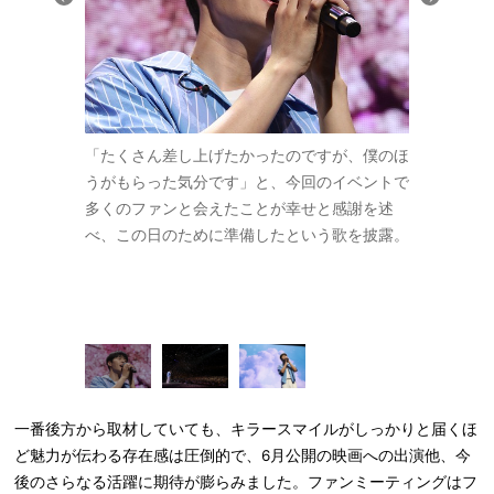
う。来てくれ
「たくさん差し上げたかったのですが、僕のほ
桜吹雪の舞
イ！」と会場
うがもらった気分です」と、今回のイベントで
とスローガ
多くのファンと会えたことが幸せと感謝を述
ァンの皆さ
べ、この日のために準備したという歌を披露。
切に胸にし
のファンと
事をして皆
た。
一番後方から取材していても、キラースマイルがしっかりと届くほ
ど魅力が伝わる存在感は圧倒的で、6月公開の映画への出演他、今
後のさらなる活躍に期待が膨らみました。ファンミーティングはフ