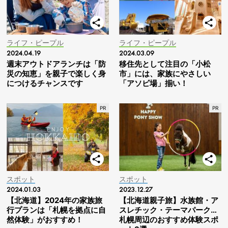
ライフ・ピープル
ライフ・ピープル
2024.04.19
2024.03.09
週末アウトドアランチは「防
移住先として注目の「小松
災の知恵」を親子で楽しく身
市」には、家族にやさしい
につけるチャンスです
「アソビ場」揃い！
スポット
スポット
2024.01.03
2023.12.27
【北海道】2024年の家族旅
【北海道親子旅】水族館・ア
行プランは「札幌を拠点に自
スレチック・テーマパーク…
然体験」がおすすめ！
札幌周辺のおすすめ体験スポ