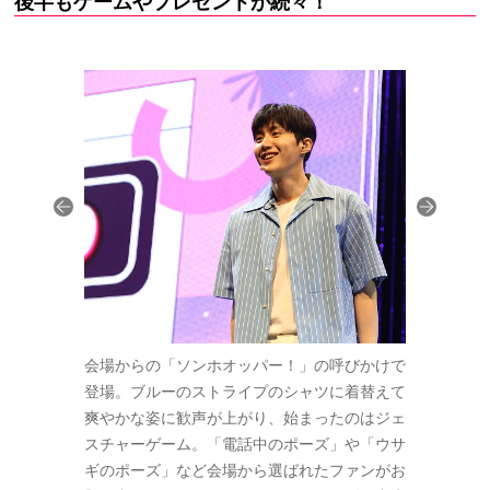
後半もゲームやプレゼントが続々！
ビス精神にフ
会場からの「ソンホオッパー！」の呼びかけで
「ソンホと
にもかかわら
登場。ブルーのストライプのシャツに着替えて
とファン3
真似をする罰
爽やかな姿に歓声が上がり、始まったのはジェ
が、それぞ
ルカで撮影し
スチャーゲーム。「電話中のポーズ」や「ウサ
影し、手渡し
ギのポーズ」など会場から選ばれたファンがお