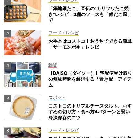
フード・レシピ
「築地銀だこ」直伝の”カリフワたこ焼
き”レシピ！3種のソースも「銀だこ風」
で
フード・レシピ
お手本はコストコ！おうちでできる簡単
「サーモンポキ」レシピ
雑貨
【DAISO（ダイソー）】宅配便受け取り
の無駄時間を解消する「置き配」アイテ
ム
スポット
コストコのトリプルチーズタルト、おす
すめの切り方・食べ方4パターンと賢い
冷凍保存のコツ
フード・レシピ