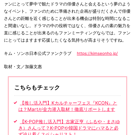
ァンにとって夢中で観たドラマの俳優さんと会えるという夢のよう
なイベント。ファンのために準備された企画が盛りだくさんで俳優
さんとの距離を近く感じることが出来る機会は特別な時間になるこ
と間違いなし。ドラマの中の役柄ではなく、俳優さんの素の魅力を
直に感じることが出来るのもファンミーティングならでは。ファン
にとってはますます応援したくなる気持ちが高まりそうですね。
キム・ソンホ日本公式ファンクラブ
https://kimseonho.jp/
取材・文／加藤文惠
こちらもチェック
【推し活入門】Kカルチャーフェス『KCON』と
は？Martが全力潜入取材！徹底リポートします
【K-POP推し活入門】古家正亨（ふるや・まさゆ
き）さんって？K-POPや韓国ドラマにハマると必
ず辿り着くスペシャリスト！