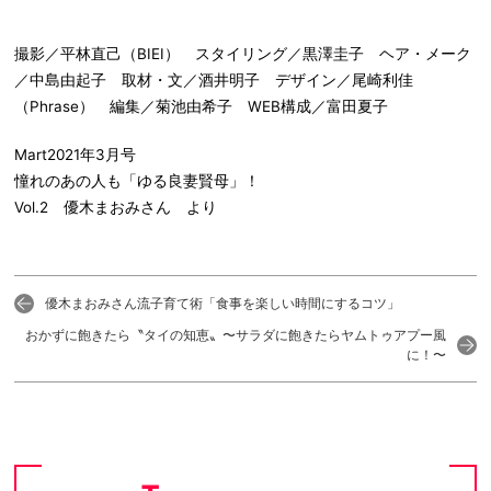
撮影／平林直己（BIEI） スタイリング／黒澤圭子 ヘア・メーク
／中島由起子 取材・文／酒井明子 デザイン／尾崎利佳
（Phrase） 編集／菊池由希子 WEB構成／富田夏子
Mart2021年3月号
憧れのあの人も「ゆる良妻賢母」！
Vol.2 優木まおみさん より
優木まおみさん流子育て術「食事を楽しい時間にするコツ」
おかずに飽きたら〝タイの知恵〟〜サラダに飽きたらヤムトゥアプー風
に！〜