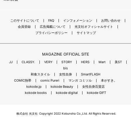
このサイトについて
FAQ
インフォメーション
お問い合わせ
会員登録
広告掲載について
光文社オフィシャルサイト
プライバシーポリシー
サイトマップ
MAGAZINE OFFICIAL SITE
JJ
CLASSY.
VERY
STORY
HERS
Mart
美ST
bis
和食スタイル
女性自身
SmartFLASH
COMIC熱帯
comic Pureri
マンガ コミソル
本がすき。
kokode.jp
kokode Beauty
女性自身百貨店
kokode books
kokode digital
kokode GIFT
株式会社 光文社
Copyright 2022 Kobunsha Co.,Ltd. All Rights Reserved.