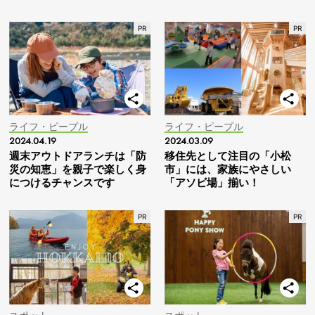
ライフ・ピープル
ライフ・ピープル
2024.04.19
2024.03.09
週末アウトドアランチは「防
移住先として注目の「小松
災の知恵」を親子で楽しく身
市」には、家族にやさしい
につけるチャンスです
「アソビ場」揃い！