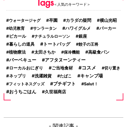
Tags
＜人気のキーワード＞
横山光昭
ウォータージャグ
卒園
カラダの疑問
ハワイグルメ
幼児教育
サンラータン
パーカー
ピカール
ナチュラルローソン
銀座
トートバッグ
暮らしの道具
餃子の王将
高級食パン
植物療法
太田さちか
保冷機能
バーベキュー
アフタヌーンティー
コスメ
ご当地食材
ローカルおにぎり
切り置き
洗濯雑貨
キャンプ場
ネップリ
たばこ
プチギフト
フィットネスグッズ
Salut！
おうちごはん
久世福商店
- 関連記事 -