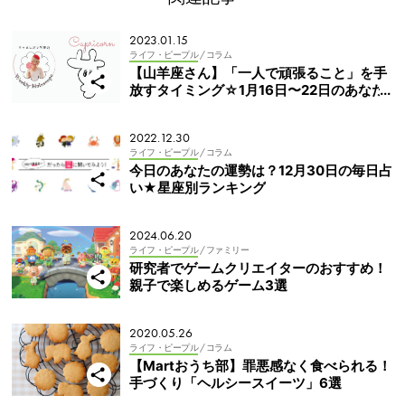
2023.01.15
ライフ・ピープル
/ コラム
【山羊座さん】「一人で頑張ること」を手
放すタイミング☆1月16日〜22日のあなた
と子どもの週間占い
2022.12.30
ライフ・ピープル
/ コラム
今日のあなたの運勢は？12月30日の毎日占
い★星座別ランキング
2024.06.20
ライフ・ピープル
/ ファミリー
研究者でゲームクリエイターのおすすめ！
親子で楽しめるゲーム3選
2020.05.26
ライフ・ピープル
/ コラム
【Martおうち部】罪悪感なく食べられる！
手づくり「ヘルシースイーツ」6選