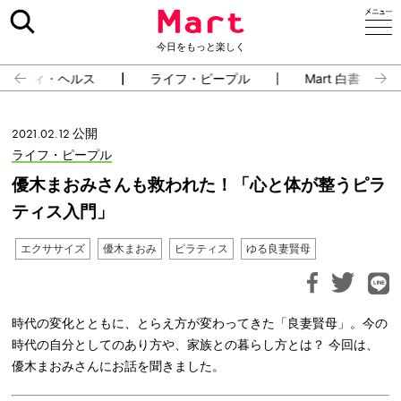
今日をもっと楽しく
ューティ・ヘルス
ライフ・ピープル
Mart 白書
2021.02.12 公開
ライフ・ピープル
優木まおみさんも救われた！「心と体が整うピラ
ティス入門」
エクササイズ
優木まおみ
ピラティス
ゆる良妻賢母
時代の変化とともに、とらえ方が変わってきた「良妻賢母」。今の
時代の自分としてのあり方や、家族との暮らし方とは？ 今回は、
優木まおみさんにお話を聞きました。