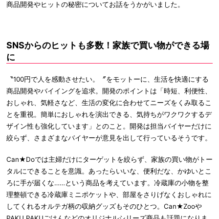
商品開発やヒットの秘密についてお話をうかがいました。
SNSからのヒットも多数！家族で買い物ができる場
に
〝100円で人を感動させたい。〞をモットーに、生活を快適にする
商品開発やバイイングを追求。開発のポイントは「時短、利便性、
おしゃれ、気軽さなど、生活の変化に合わせてニーズをくみ取るこ
とを重視。簡単におしゃれを演出できる、気持ちがワクワクするデ
ザイン性も強化しています」とのこと。開発は担当バイヤーだけに
絞らず、さまざまなバイヤーが意見を出して行っているそうです。
Can★Doでは主婦だけにターゲットを絞らず、家族の買い物がトー
タルにできることを意識。あったらいいな、便利だな、かゆいとこ
ろに手が届くな……という商品を考えています。冷蔵庫の小物を整
理整頓できる冷蔵庫ミニポケットや、部屋をさりげなくおしゃれに
してくれるオルテガ柄の収納グッズもそのひとつ。Can★Zooや
PAKU PAKUごはんなどのオリジナルシリーズ商品も話題になりま