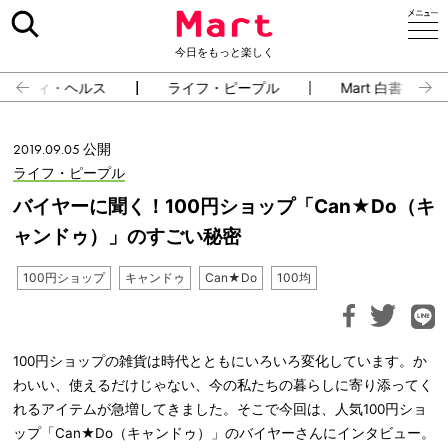
今日をもっと楽しく
ューティ・ヘルス
ライフ・ピープル
Mart 白書
2019.09.05 公開
ライフ・ピープル
バイヤーに聞く！100円ショップ「Can★Do（キ
ャンドゥ）」のすごい秘密
100円ショップ
キャンドゥ
Can★Do
100均
100円ショップの雑貨は時代とともにいろいろ変化しています。か
わいい、使えるだけじゃない、今の私たちの暮らしに寄り添ってく
れるアイテムが急増してきました。そこで今回は、人気100円ショ
ップ「Can★Do（キャンドゥ）」のバイヤーさんにインタビュー。