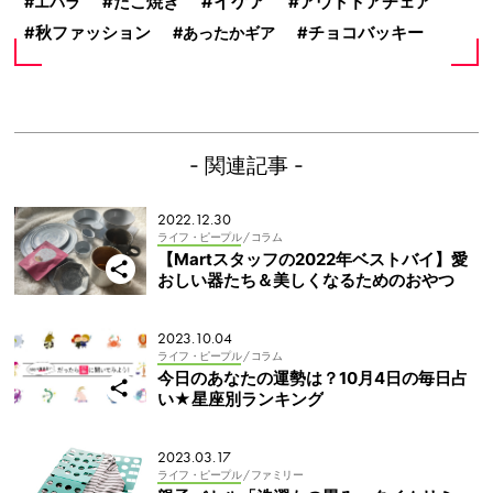
イケア
アウトドアチェア
エバラ
たこ焼き
秋ファッション
あったかギア
チョコバッキー
- 関連記事 -
2022.12.30
ライフ・ピープル
/ コラム
【Martスタッフの2022年ベストバイ】愛
おしい器たち＆美しくなるためのおやつ
2023.10.04
ライフ・ピープル
/ コラム
今日のあなたの運勢は？10月4日の毎日占
い★星座別ランキング
2023.03.17
ライフ・ピープル
/ ファミリー