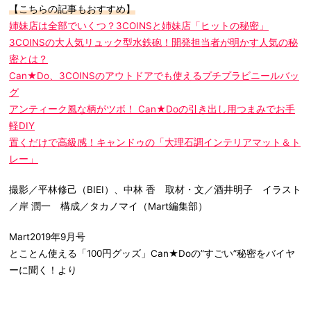
【こちらの記事もおすすめ】
姉妹店は全部でいくつ？3COINSと姉妹店「ヒットの秘密」
3COINSの大人気リュック型水鉄砲！開発担当者が明かす人気の秘
密とは？
Can★Do、3COINSのアウトドアでも使えるプチプラビニールバッ
グ
アンティーク風な柄がツボ！ Can★Doの引き出し用つまみでお手
軽DIY
置くだけで高級感！キャンドゥの「大理石調インテリアマット＆ト
レー」
撮影／平林修己（BIEI）、中林 香 取材・文／酒井明子 イラスト
／岸 潤一 構成／タカノマイ（Mart編集部）
Mart2019年9月号
とことん使える「100円グッズ」Can★Doの”すごい”秘密をバイヤ
ーに聞く！より