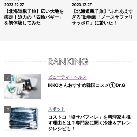
2023.12.27
2023.12.27
【北海道親子旅】広い大地を
【北海道親子旅】“ふれあえす
疾走！迫力の「四輪バギー」
ぎる”動物園「ノースサファリ
を初体験してみた
サッポロ」に驚いた！
ビューティ・ヘルス
IKKOさんおすすめ韓国コスメ①Dr.G
スポット
コストコ「塩サバフィレ」を料理家も推
す理由とは？専門家に聞く冷凍＆アレン
ジレシピも！