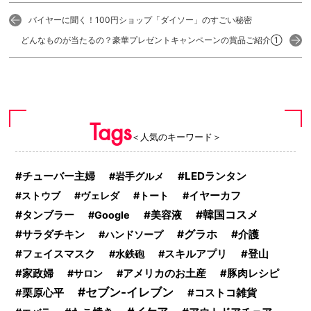
バイヤーに聞く！100円ショップ「ダイソー」のすごい秘密
どんなものが当たるの？豪華プレゼントキャンペーンの賞品ご紹介①
Tags
＜人気のキーワード＞
LEDランタン
チューバー主婦
岩手グルメ
ストウブ
ヴェレダ
トート
イヤーカフ
タンブラー
美容液
韓国コスメ
Google
サラダチキン
グラホ
介護
ハンドソープ
フェイスマスク
水鉄砲
スキルアプリ
登山
家政婦
サロン
アメリカのお土産
豚肉レシピ
セブン-イレブン
栗原心平
コストコ雑貨