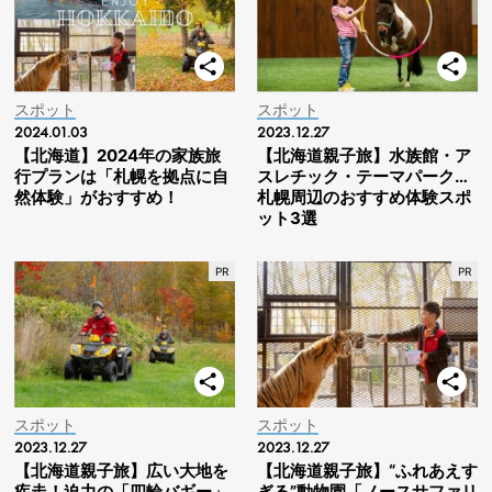
スポット
スポット
2024.01.03
2023.12.27
【北海道】2024年の家族旅
【北海道親子旅】水族館・ア
行プランは「札幌を拠点に自
スレチック・テーマパーク…
然体験」がおすすめ！
札幌周辺のおすすめ体験スポ
ット3選
スポット
スポット
2023.12.27
2023.12.27
【北海道親子旅】広い大地を
【北海道親子旅】“ふれあえす
疾走！迫力の「四輪バギー」
ぎる”動物園「ノースサファリ