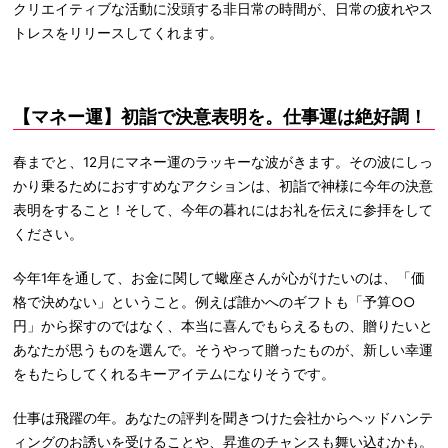
クリエイティブな活動に没頭する非日常の時間が、日常の疲れやス
トレスをリリースしてくれます。
【マネー運】初詣で決意表明を。仕事運は絶好調！
春までと、12月にマネー運のラッキーな波がきます。その波にしっ
かり乗るためにおすすめなアクションは、初詣で神様に今年の決意
表明をすること！そして、今年の暮れにはお礼を伝えに参拝をして
ください。
今年1年を通して、お金に関して蠍座さんが心がけたいのは、「価
格で決めない」ということ。例えば誰かへのギフトも「予算○○
円」から探すのではなく、本当に喜んでもらえるもの、贈りたいと
あなたが思うものを選んで。そうやって贈ったものが、新しい幸運
をもたらしてくれるキーアイテムになりそうです。
仕事は飛躍の年。あなたの評判を聞きつけた会社からヘッドハンテ
ィングのお誘いを受けることや、昇進のチャンスも舞い込むかも。