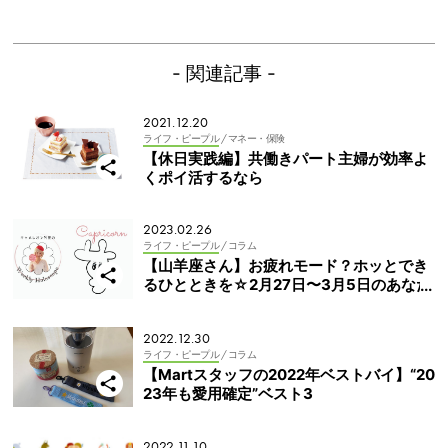
- 関連記事 -
2021.12.20
ライフ・ピープル
/ マネー・保険
【休日実践編】共働きパート主婦が効率よ
くポイ活するなら
2023.02.26
ライフ・ピープル
/ コラム
【山羊座さん】お疲れモード？ホッとでき
るひとときを☆2月27日〜3月5日のあなた
と子どもの週間占い
2022.12.30
ライフ・ピープル
/ コラム
【Martスタッフの2022年ベストバイ】“20
23年も愛用確定”ベスト3
2022.11.10