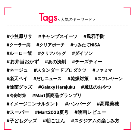
Tags
＜人気のキーワード＞
小笠原リサ
キャンプスイーツ
風邪予防
クーラー病
クリアポーチ
つみたてNISA
ルーロー飯
クリアバッグ
ダイソン
お弁当おかず
あの洗剤
チーズティー
ネージュ
スタンダードプロダクツ
ファミマ
楽天ペイ
だしニュース
乾燥対策
スフレヤーン
除菌グッズ
Galaxy Harajuku
魔法のおやつ
冷房対策
Mart新商品グランプリ
ハンバーグ
高尾美穂
イメージコンサルタント
スーパー
映画レビュー
Mart2023夏号
子どもグッズ
朝ごはん
スタジアムの楽しみ方