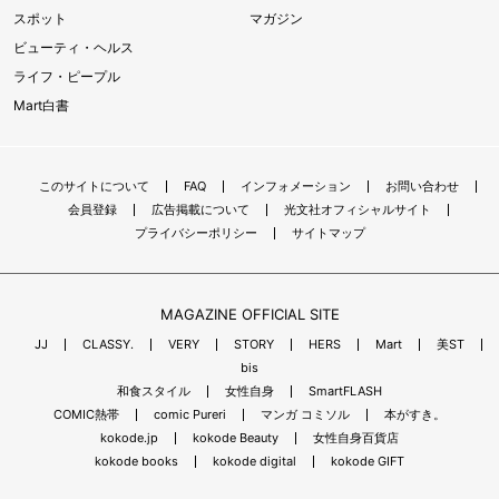
スポット
マガジン
ビューティ・ヘルス
ライフ・ピープル
Mart白書
このサイトについて
FAQ
インフォメーション
お問い合わせ
会員登録
広告掲載について
光文社オフィシャルサイト
プライバシーポリシー
サイトマップ
MAGAZINE OFFICIAL SITE
JJ
CLASSY.
VERY
STORY
HERS
Mart
美ST
bis
和食スタイル
女性自身
SmartFLASH
COMIC熱帯
comic Pureri
マンガ コミソル
本がすき。
kokode.jp
kokode Beauty
女性自身百貨店
kokode books
kokode digital
kokode GIFT