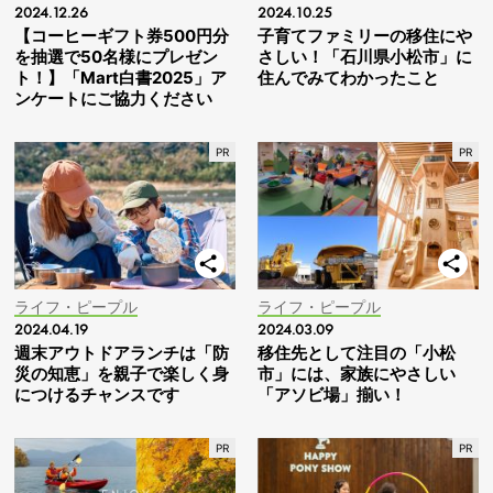
2024.12.26
2024.10.25
【コーヒーギフト券500円分
子育てファミリーの移住にや
を抽選で50名様にプレゼン
さしい！「石川県小松市」に
ト！】「Mart白書2025」ア
住んでみてわかったこと
ンケートにご協力ください
ライフ・ピープル
ライフ・ピープル
2024.04.19
2024.03.09
週末アウトドアランチは「防
移住先として注目の「小松
災の知恵」を親子で楽しく身
市」には、家族にやさしい
につけるチャンスです
「アソビ場」揃い！