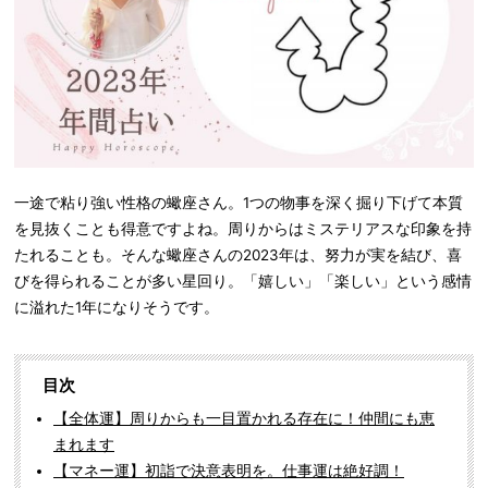
一途で粘り強い性格の蠍座さん。1つの物事を深く掘り下げて本質
を見抜くことも得意ですよね。周りからはミステリアスな印象を持
たれることも。そんな蠍座さんの2023年は、努力が実を結び、喜
びを得られることが多い星回り。「嬉しい」「楽しい」という感情
に溢れた1年になりそうです。
目次
【全体運】周りからも一目置かれる存在に！仲間にも恵
まれます
【マネー運】初詣で決意表明を。仕事運は絶好調！