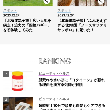
スポット
スポット
2023.12.27
2023.12.27
【北海道親子旅】広い大地を
【北海道親子旅】“ふれあえす
疾走！迫力の「四輪バギー」
ぎる”動物園「ノースサファリ
を初体験してみた
サッポロ」に驚いた！
ビューティ・ヘルス
肌荒れや水いぼに「ヨクイニン」が頼れ
る理由を漢方薬剤師が解説
ビューティ・ヘルス
超時短！10分で頭皮も白髪もケアできる