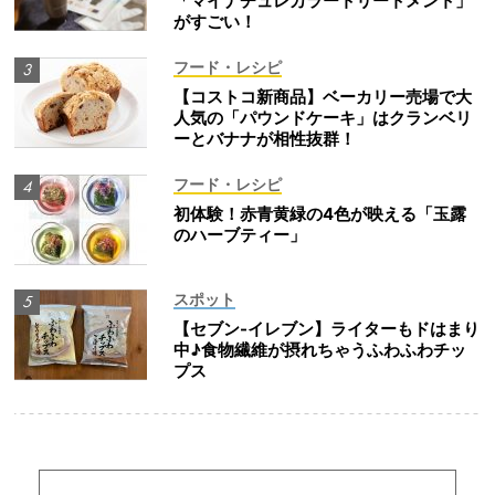
「マイナチュレカラートリートメント」
がすごい！
フード・レシピ
【コストコ新商品】ベーカリー売場で大
人気の「パウンドケーキ」はクランベリ
ーとバナナが相性抜群！
フード・レシピ
初体験！赤青黄緑の4色が映える「玉露
のハーブティー」
スポット
【セブン-イレブン】ライターもドはまり
中♪食物繊維が摂れちゃうふわふわチッ
プス