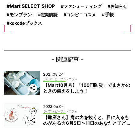
Mart SELECT SHOP
ファンミーティング
お知らせ
手帳
モンブラン
定期購読
コンビニコスメ
kokodeブックス
- 関連記事 -
2021.08.27
ライフ・ピープル
/ コラム
【Mart10月号】「100円防災」でまさかの
ときの備えをしよう！
2023.06.04
ライフ・ピープル
/ コラム
【蠍座さん】肩の力を抜くと、目に入るも
のがある☆6月5日〜11日のあなたと子ども
の週間占い