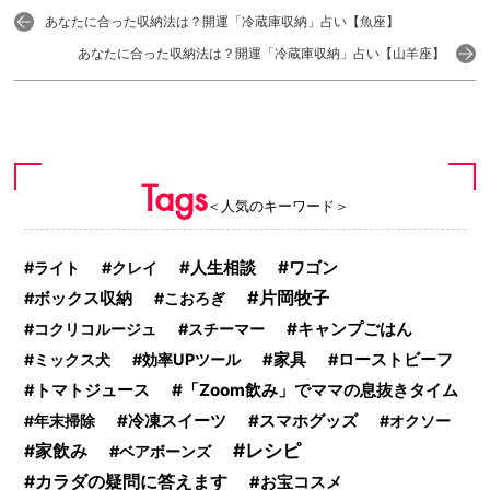
あなたに合った収納法は？開運「冷蔵庫収納」占い【魚座】
あなたに合った収納法は？開運「冷蔵庫収納」占い【山羊座】
Tags
＜人気のキーワード＞
ワゴン
ライト
クレイ
人生相談
片岡牧子
ボックス収納
こおろぎ
キャンプごはん
コクリコルージュ
スチーマー
ミックス犬
効率UPツール
家具
ローストビーフ
「Zoom飲み」でママの息抜きタイム
トマトジュース
冷凍スイーツ
スマホグッズ
年末掃除
オクソー
レシピ
家飲み
ベアボーンズ
カラダの疑問に答えます
お宝コスメ