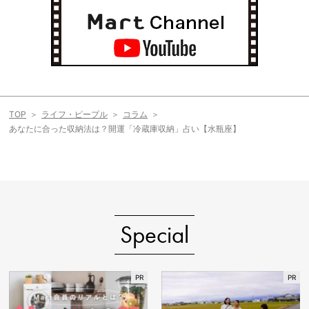
TOP
ライフ・ピープル
コラム
あなたに合った収納法は？開運「冷蔵庫収納」占い【水瓶座】
Special