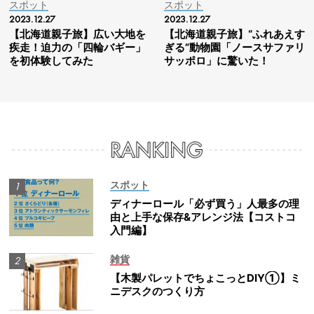
スポット
スポット
2023.12.27
2023.12.27
【北海道親子旅】広い大地を
【北海道親子旅】“ふれあえす
疾走！迫力の「四輪バギー」
ぎる”動物園「ノースサファリ
を初体験してみた
サッポロ」に驚いた！
スポット
ディナーロール「必ず買う」人最多の理
由と上手な保存&アレンジ法【コストコ
入門編】
雑貨
【木製パレットでちょこっとDIY①】ミ
ニデスクのつくり方