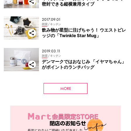
密封できる縦横兼用タイプ
2017.09.01
雑貨
/ キッチン
飲み物が星型に注げちゃう！ ウエストビレ
ッジの「Twinkle Star Mug」
2019.03.11
雑貨
/ キッチン
デンマークではおなじみ 「イヤマちゃん」
がポイントのランチバッグ
MORE