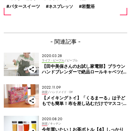
バタースイーツ
ネスプレッソ
岩盤浴
- 関連記事 -
2020.03.28
ライフ・ピープル
/ ピープル
【田中美保さんのお試し家電部】ブラウン
ハンドブレンダーで絶品ロールキャベツが
簡単に！
2022.11.09
雑貨
/ ハンドメイド・DIY
【メイキングトイ】「くるまーる」は子ど
もでも簡単！布を差し込むだけでマスコッ
トがつくれる！
2020.08.20
雑貨
/ キッチン
今年買いたい！お茶ボトル【4】しっかり