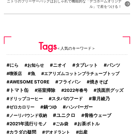
ニトリのフリーザーバッグはおしゃれで機能的な「デコホームオリジナ
ル」で差をつける！
Tags
＜人気のキーワード＞
にら
タブレット
パンツ
お知らせ
ニオイ
喫茶店
魚
エアリズムコットンブラチューブトップ
焼きそば
AWESOME STORE
フライパン
トマト缶
浴室掃除
2022年春号
洗面所グッズ
ドリップコーヒー
スタバのフード
章月綾乃
ハンバーガー
ゼロカロリー
鍋つゆ
ユニクロ
ノーリバウンド収納
骨格ウェーブ
2021年流行りモノ
ごみ袋
お茶ボトル
カラダの疑問
デオドラント
出産