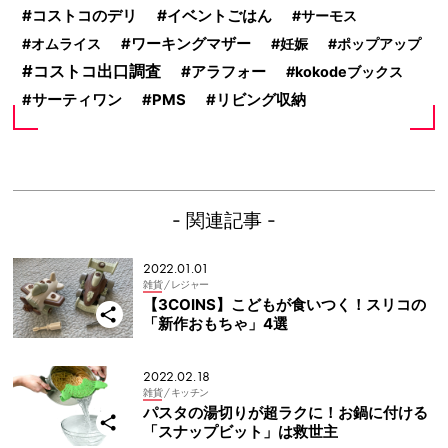
コストコのデリ
イベントごはん
サーモス
オムライス
ワーキングマザー
妊娠
ポップアップ
コストコ出口調査
アラフォー
kokodeブックス
リビング収納
サーティワン
PMS
- 関連記事 -
2022.01.01
雑貨
/ レジャー
【3COINS】こどもが食いつく！スリコの
「新作おもちゃ」4選
2022.02.18
雑貨
/ キッチン
パスタの湯切りが超ラクに！お鍋に付ける
「スナップビット」は救世主