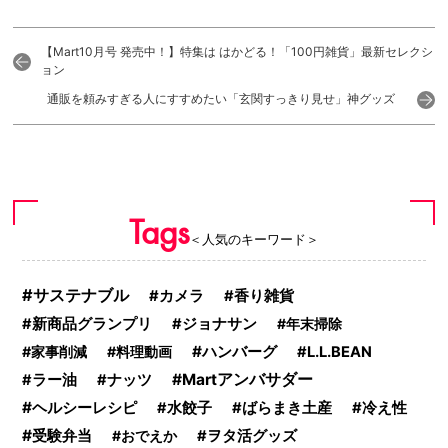
【Mart10月号 発売中！】特集は はかどる！「100円雑貨」最新セレクシ
ョン
通販を頼みすぎる人にすすめたい「玄関すっきり見せ」神グッズ
Tags
＜人気のキーワード＞
サステナブル
カメラ
香り雑貨
新商品グランプリ
ジョナサン
年末掃除
ハンバーグ
家事削減
料理動画
L.L.BEAN
Martアンバサダー
ラー油
ナッツ
ヘルシーレシピ
水餃子
ばらまき土産
冷え性
受験弁当
おでえか
ヲタ活グッズ