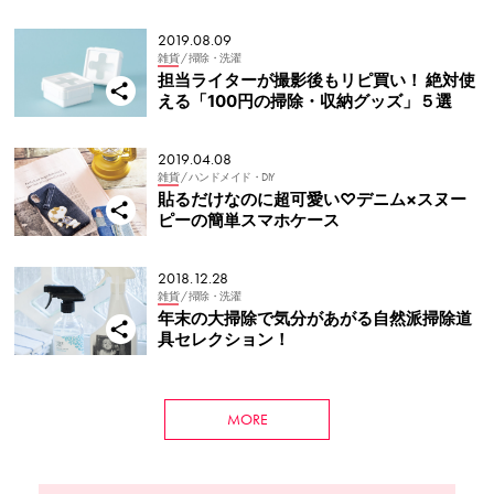
2019.08.09
雑貨
/ 掃除・洗濯
担当ライターが撮影後もリピ買い！ 絶対使
える「100円の掃除・収納グッズ」５選
2019.04.08
雑貨
/ ハンドメイド・DIY
貼るだけなのに超可愛い♡デニム×スヌー
ピーの簡単スマホケース
2018.12.28
雑貨
/ 掃除・洗濯
年末の大掃除で気分があがる自然派掃除道
具セレクション！
MORE