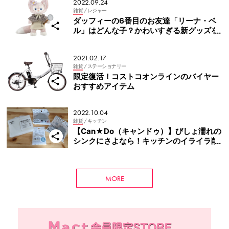
2022.09.24
雑貨
/ レジャー
ダッフィーの6番目のお友達「リーナ・ベ
ル」はどんな子？かわいすぎる新グッズを
ご紹介♡
2021.02.17
雑貨
/ ステーショナリー
限定復活！コストコオンラインのバイヤー
おすすめアイテム
2022.10.04
雑貨
/ キッチン
【Can★Do（キャンドゥ）】びしょ濡れの
シンクにさよなら！キッチンのイライラ削
減グッズ
MORE