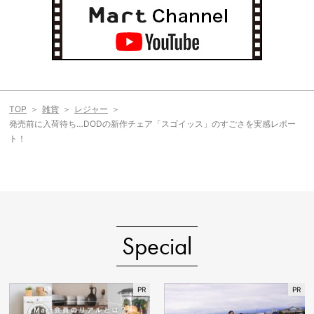
TOP
雑貨
レジャー
発売前に入荷待ち…DODの新作チェア「スゴイッス」のすごさを実感レポー
ト！
Special