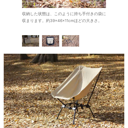
。初めての人
収納した状態は、このように持ち手付きの袋に
取り出すと
うです。
収まります。約39×46×11cmほどの大きさ。
ています。
られるので