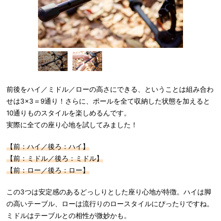
前後をハイ／ミドル／ローの高さにできる、ということは組み合わ
せは3×3＝9通り！さらに、ポールを全て収納した状態を加えると
10通りものスタイルを楽しめるんです。
実際に全ての座り心地を試してみました！
【前：ハイ／後ろ：ハイ】
【前：ミドル／後ろ：ミドル】
【前：ロー／後ろ：ロー】
この3つは安定感のあるどっしりとした座り心地が特徴。ハイは脚
の高いテーブル、ローは流行りのロースタイルにぴったりですね。
ミドルはテーブルとの相性が微妙かも。