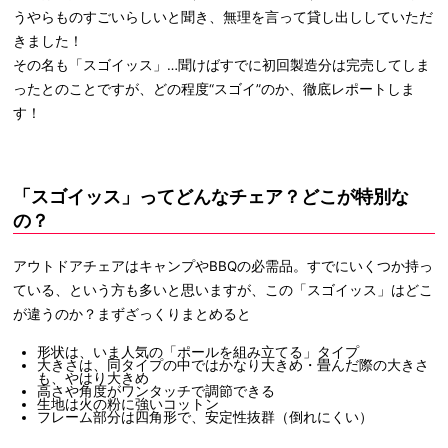
うやらものすごいらしいと聞き、無理を言って貸し出ししていただ
きました！
その名も「スゴイッス」…聞けばすでに初回製造分は完売してしま
ったとのことですが、どの程度“スゴイ”のか、徹底レポートしま
す！
「スゴイッス」ってどんなチェア？どこが特別な
の？
アウトドアチェアはキャンプやBBQの必需品。すでにいくつか持っ
ている、という方も多いと思いますが、この「スゴイッス」はどこ
が違うのか？まずざっくりまとめると
形状は、いま人気の「ポールを組み立てる」タイプ
大きさは、同タイプの中ではかなり大きめ・畳んだ際の大きさ
も、やはり大きめ
高さや角度がワンタッチで調節できる
生地は火の粉に強いコットン
フレーム部分は四角形で、安定性抜群（倒れにくい）