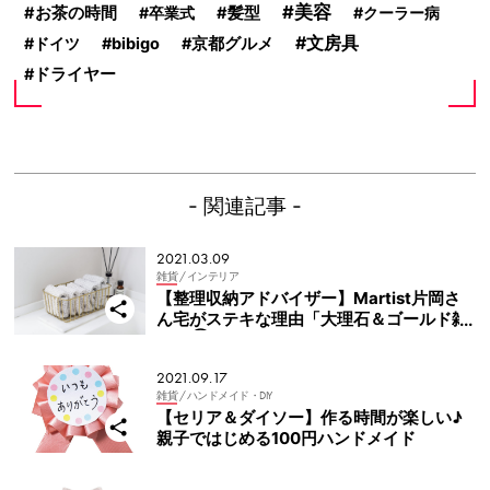
美容
お茶の時間
卒業式
髪型
クーラー病
文房具
ドイツ
bibigo
京都グルメ
ドライヤー
- 関連記事 -
2021.03.09
雑貨
/ インテリア
【整理収納アドバイザー】Martist片岡さ
ん宅がステキな理由「大理石＆ゴールド雑
貨」①
2021.09.17
雑貨
/ ハンドメイド・DIY
【セリア＆ダイソー】作る時間が楽しい♪
親子ではじめる100円ハンドメイド