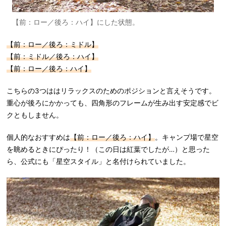
【前：ロー／後ろ：ハイ】にした状態。
【前：ロー／後ろ：ミドル】
【前：ミドル／後ろ：ハイ】
【前：ロー／後ろ：ハイ】
こちらの3つははリラックスのためのポジションと言えそうです。
重心が後ろにかかっても、四角形のフレームが生み出す安定感でビ
クともしません。
個人的なおすすめは
【前：ロー／後ろ：ハイ】
。キャンプ場で星空
を眺めるときにぴったり！（この日は紅葉でしたが…）と思った
ら、公式にも「星空スタイル」と名付けられていました。