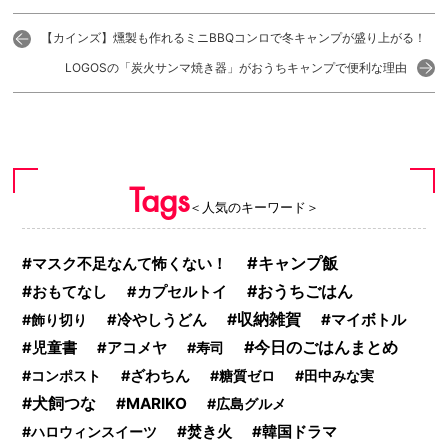
【カインズ】燻製も作れるミニBBQコンロで冬キャンプが盛り上がる！
LOGOSの「炭火サンマ焼き器」がおうちキャンプで便利な理由
Tags
＜人気のキーワード＞
キャンプ飯
マスク不足なんて怖くない！
おうちごはん
おもてなし
カプセルトイ
収納雑賀
マイボトル
飾り切り
冷やしうどん
今日のごはんまとめ
児童書
アコメヤ
寿司
コンポスト
ざわちん
糖質ゼロ
田中みな実
犬飼つな
MARIKO
広島グルメ
焚き火
韓国ドラマ
ハロウィンスイーツ