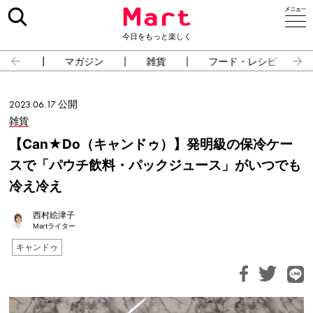
今日をもっと楽しく
占い
マガジン
雑貨
フード・レシピ
2023.06.17 公開
雑貨
【Can★Do（キャンドゥ）】発明級の保冷ケー
スで「パウチ飲料・パックジュース」がいつでも
冷え冷え
西村絵津子
Martライター
キャンドゥ