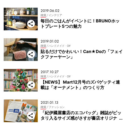
2019.06.02
雑貨
/ インテリア
毎日のごはんがイベントに！BRUNOホッ
トプレート5つの魅力
2019.01.02
雑貨
/ ハンドメイド・DIY
貼るだけでかわいい！Can★Doの「フェイ
クファーヤーン」
2017.10.27
雑貨
/ ハンドメイド・DIY
【NEWS】 Mart12月号のズパゲッティ連
載は「オーナメント」のつくり方
2021.01.13
雑貨
/ ファッション
「紀伊國屋書店のエコバッグ」雑誌がピッ
タリ入るサイズ感がさすが書店オリジナ
ル！