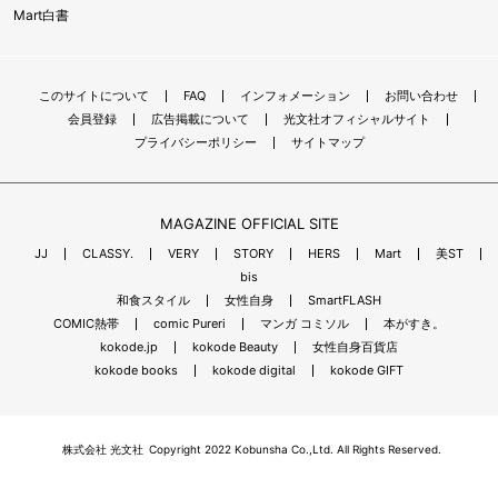
Mart白書
このサイトについて
FAQ
インフォメーション
お問い合わせ
会員登録
広告掲載について
光文社オフィシャルサイト
プライバシーポリシー
サイトマップ
MAGAZINE OFFICIAL SITE
JJ
CLASSY.
VERY
STORY
HERS
Mart
美ST
bis
和食スタイル
女性自身
SmartFLASH
COMIC熱帯
comic Pureri
マンガ コミソル
本がすき。
kokode.jp
kokode Beauty
女性自身百貨店
kokode books
kokode digital
kokode GIFT
株式会社 光文社
Copyright 2022 Kobunsha Co.,Ltd. All Rights Reserved.