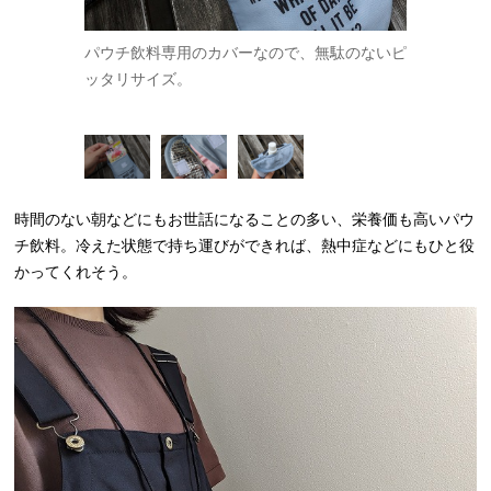
カバーを開け
パウチ飲料専用のカバーなので、無駄のないピ
内側にはシ
ッタリサイズ。
ていて、冷
上部には飲
時間のない朝などにもお世話になることの多い、栄養価も高いパウ
チ飲料。冷えた状態で持ち運びができれば、熱中症などにもひと役
かってくれそう。