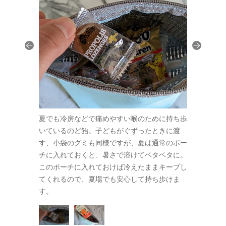
人も大好きな
夏でも冷房などで痛めやすい喉のために持ち歩
我が家では
ジュース。マ
いているのど飴。子どもがぐずったときに渡
紙パック入
るんです。
す、小袋のグミも同様ですが、夏は通常のポー
チ幅が広い
チに入れておくと、暑さで溶けてベタベタに。
このポーチに入れておけば冷えたままキープし
てくれるので、夏場でも安心して持ち歩けま
す。