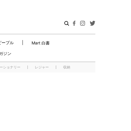
ピープル
Mart 白書
ガジン
ーショナリー
レジャー
収納