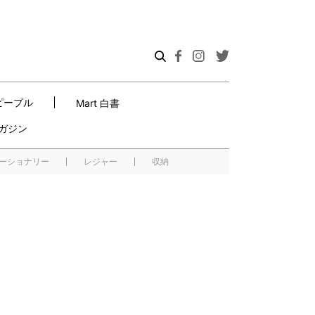
ピープル
Mart 白書
ガジン
ーショナリー
レジャー
収納