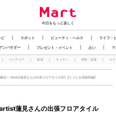
今日をもっと楽しく
シピ
スポット
ビューティ・ヘルス
ライフ・
t アンバサダー
マ
プレゼント・イベント
占い
インテリア
家電
キッチン
掃除・洗濯
ステ
決！ Martist蓮見さんの出張フロアタイルDIY【トイレ＆洗面所編】
rtist蓮見さんの出張フロアタイル