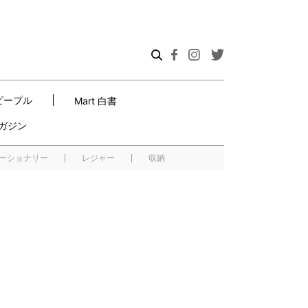
ピープル
Mart 白書
ガジン
ーショナリー
レジャー
収納