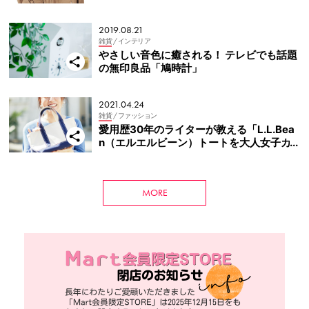
ー見つけた♡
2019.08.21
雑貨
/ インテリア
やさしい音色に癒される！ テレビでも話題
の無印良品「鳩時計」
2021.04.24
雑貨
/ ファッション
愛用歴30年のライターが教える「L.L.Bea
n（エルエルビーン）トートを大人女子カ
スタマイズ」
MORE