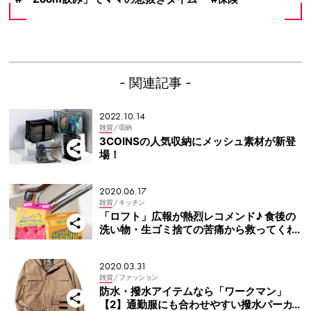
- 関連記事 -
2022.10.14
雑貨
/ 収納
3COINSの人気収納にメッシュ素材が新登
場！
2020.06.17
雑貨
/ キッチン
「ロフト」広報が熱烈レコメンド♪ 食後の
洗い物・生ゴミ捨ての苦痛から救ってくれ
るキッチン雑貨
2020.03.31
雑貨
/ ファッション
防水・撥水アイテムなら「ワークマン」
【2】通勤服にも合わせやすい撥水パーカ