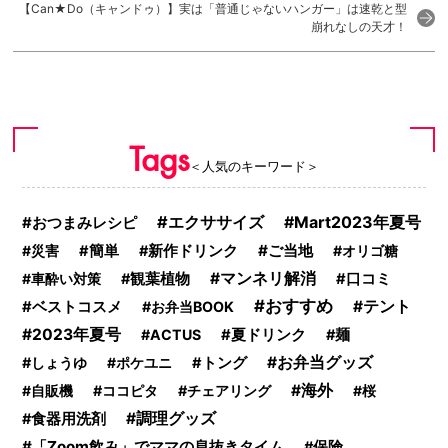
【Can★Do（キャンドゥ）】実は「普通じゃないハンガー」は速乾と型
崩れなしの天才！
Tags
＜人気のキーワード＞
エクササイズ
Mart2023年夏号
おつまみレシピ
ご当地
災害
簡単
新作ドリンク
オリゴ糖
マンネリ解消
車酔い対策
観葉植物
口コミ
おすすめ
テント
ベストコスメ
お弁当BOOK
2023年夏号
ACTUS
夏ドリンク
麺
お弁当グッズ
しょうゆ
ポケユニ
トング
海外
自販機
ココピタ
チェアリング
桜
調理グッズ
食器用洗剤
「Zoom飲み」でママの息抜きタイム
保険