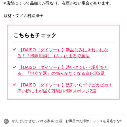
※店舗によって品揃えが異なり、在庫がない場合があります。
取材・文／西村絵津子
こちらもチェック
【DAISO（ダイソー）】新品なみにきれいにな
る！「掃除用消しゴム」はまるで魔法
【DAISO（ダイソー）】洗いにくい・場所をと
る、「泡立て器」の悩みがなくなる進化形2選
【DAISO（ダイソー）】洗剤いらずでピカピカ！
痒い所に手が届く万能お掃除スポンジ2選
がんばりすぎない”ゆる家事”生活 お風呂のお掃除チャンスを見逃すな!!