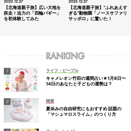
2023.12.27
2023.12.27
【北海道親子旅】広い大地を
【北海道親子旅】“ふれあえす
疾走！迫力の「四輪バギー」
ぎる”動物園「ノースサファリ
を初体験してみた
サッポロ」に驚いた！
ライフ・ピープル
キャメレオン竹田の週間占い★1月8日〜
14日のあなたと子どもの運勢は？
雑貨
夏休みの自由研究にもおすすめ 話題の
「マシュマロスライム」のつくり方