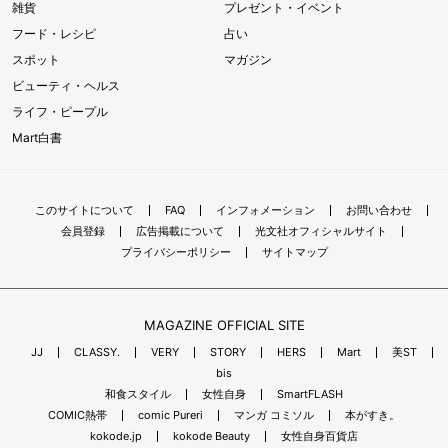
雑貨
プレゼント・イベント
フード・レシピ
占い
スポット
マガジン
ビューティ・ヘルス
ライフ・ピープル
Mart白書
このサイトについて
FAQ
インフォメーション
お問い合わせ
会員登録
広告掲載について
光文社オフィシャルサイト
プライバシーポリシー
サイトマップ
MAGAZINE OFFICIAL SITE
JJ
CLASSY.
VERY
STORY
HERS
Mart
美ST
bis
和食スタイル
女性自身
SmartFLASH
COMIC熱帯
comic Pureri
マンガ コミソル
本がすき。
kokode.jp
kokode Beauty
女性自身百貨店