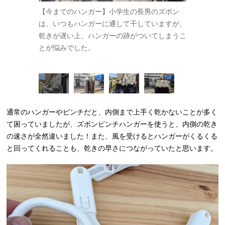
のズボンはズ
【今までのハンガー】小学生の長男のズボン
【ズボンピ
伸ばして使
は、いつもハンガーに通して干していますが、
ーのアーム
、洗濯物が落
乾きが遅い上、ハンガーの跡がついてしまうこ
のような状
然早い！
とが悩みでした。
か乾かない
通常のハンガーやピンチだと、内側まで上手く乾かないことが多く
て困っていましたが、ズボンピンチハンガーを使うと、内側の乾き
の速さが全然違いました！また、風を受けるとハンガーがくるくる
と回ってくれることも、乾きの早さにつながっていたと思います。