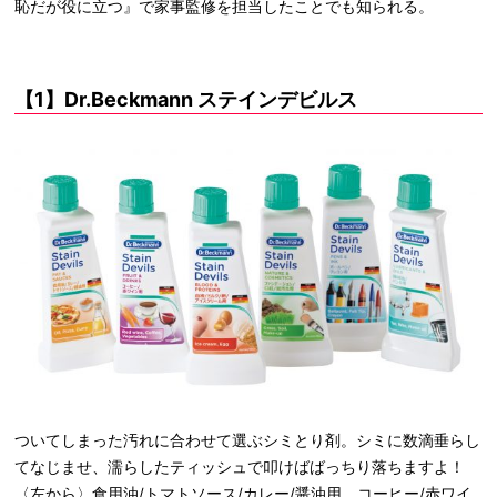
恥だが役に立つ』で家事監修を担当したことでも知られる。
【1】Dr.Beckmann ステインデビルス
ついてしまった汚れに合わせて選ぶシミとり剤。シミに数滴垂らし
てなじませ、濡らしたティッシュで叩けばばっちり落ちますよ！
〈左から〉食用油/トマトソース/カレー/醤油用、コーヒー/赤ワイ