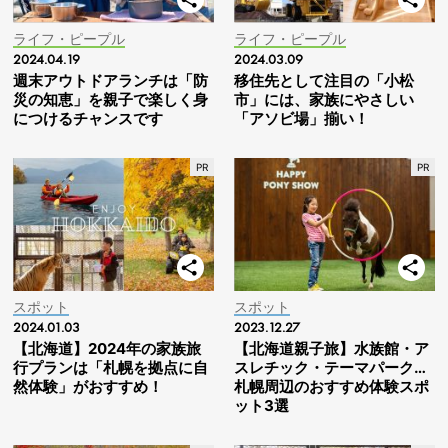
ライフ・ピープル
ライフ・ピープル
2024.04.19
2024.03.09
週末アウトドアランチは「防
移住先として注目の「小松
災の知恵」を親子で楽しく身
市」には、家族にやさしい
につけるチャンスです
「アソビ場」揃い！
スポット
スポット
2024.01.03
2023.12.27
【北海道】2024年の家族旅
【北海道親子旅】水族館・ア
行プランは「札幌を拠点に自
スレチック・テーマパーク…
然体験」がおすすめ！
札幌周辺のおすすめ体験スポ
ット3選