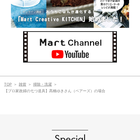
TOP
雑貨
掃除・洗濯
【プロ家政婦の七つ道具】髙橋ゆきさん（ベアーズ）の場合
Special