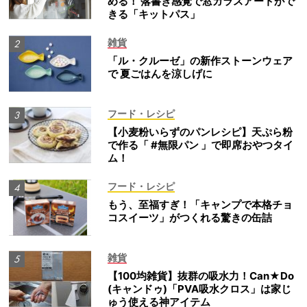
める！ 落書き感覚で窓ガラスアートがで
きる「キットパス」
雑貨
「ル・クルーゼ」の新作ストーンウェア
で 夏ごはんを涼しげに
フード・レシピ
【小麦粉いらずのパンレシピ】天ぷら粉
で作る「 #無限パン 」で即席おやつタイ
ム！
フード・レシピ
もう、至福すぎ！「キャンプで本格チョ
コスイーツ」がつくれる驚きの缶詰
雑貨
【100均雑貨】抜群の吸水力！Can★Do
(キャンドゥ)「PVA吸水クロス」は家じ
ゅう使える神アイテム