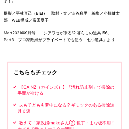
ます。
撮影／平林直己（BIEI） 取材・文／澁谷真里 編集／小橋健太
郎 WEB構成／富田夏子
Mart2021年9月号 「シアワセが来る♡ 暮らしの道具156」
Part3 プロ家政婦がプライベートでも使う「七つ道具」より
こちらもチェック
【CAINZ（カインズ）】「汚れ防止剤」で掃除の
手間が省ける!
夫も子どもも夢中になる!? ギミックのある掃除道
具６選
教えて！家政婦makoさん② 包丁・まな板不用！
ホイルで熱々トースター料理