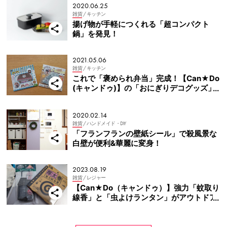
2020.06.25
雑貨
/ キッチン
揚げ物が手軽につくれる「超コンパクト
鍋」を発見！
2021.05.06
雑貨
/ キッチン
これで「褒められ弁当」完成！【Can★Do
(キャンドゥ)】の「おにぎりデコグッズ」
でおにぎりをアレンジしてみた♪
2020.02.14
雑貨
/ ハンドメイド・DIY
「フランフランの壁紙シール」で殺風景な
白壁が便利&華麗に変身！
2023.08.19
雑貨
/ レジャー
【Can★Do（キャンドゥ）】強力「蚊取り
線香」と「虫よけランタン」がアウトドア
に最適！