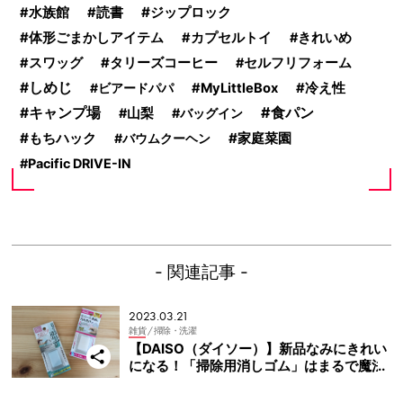
ジップロック
水族館
読書
体形ごまかしアイテム
カプセルトイ
きれいめ
タリーズコーヒー
スワッグ
セルフリフォーム
しめじ
ビアードパパ
MyLittleBox
冷え性
食パン
キャンプ場
山梨
バッグイン
もちハック
家庭菜園
バウムクーヘン
Pacific DRIVE-IN
- 関連記事 -
2023.03.21
雑貨
/ 掃除・洗濯
【DAISO（ダイソー）】新品なみにきれい
になる！「掃除用消しゴム」はまるで魔法