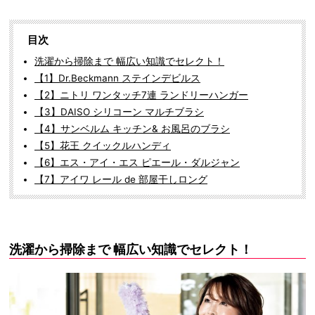
目次
洗濯から掃除まで 幅広い知識でセレクト！
【1】Dr.Beckmann ステインデビルス
【2】ニトリ ワンタッチ7連 ランドリーハンガー
【3】DAISO シリコーン マルチブラシ
【4】サンベルム キッチン& お風呂のブラシ
【5】花王 クイックルハンディ
【6】エス・アイ・エス ピエール・ダルジャン
【7】アイワ レール de 部屋干しロング
洗濯から掃除まで 幅広い知識でセレクト！