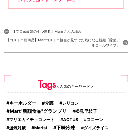
【プロ家政婦の七つ道具】Mamiさんの場合
【コストコ新商品】Martコストコ担当が見つけた気になる新顔「除菌ア
ルコールワイプ」
Tags
＜人気のキーワード＞
介護
キーホルダー
シリコン
Mart"新顔食品"グランプリ
松見早枝子
マリエカイチョコレート
ACTUS
スコーン
下味冷凍
湿気対策
Marist
ダイズライス