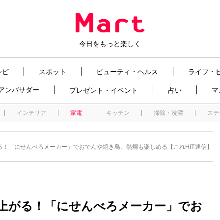
今日をもっと楽しく
シピ
スポット
ビューティ・ヘルス
ライフ・
t アンバサダー
マ
プレゼント・イベント
占い
インテリア
家電
キッチン
掃除・洗濯
ステ
る！「にせんべろメーカー」でおでんや焼き鳥、熱燗も楽しめる【これHIT通信】
上がる！「にせんべろメーカー」でお