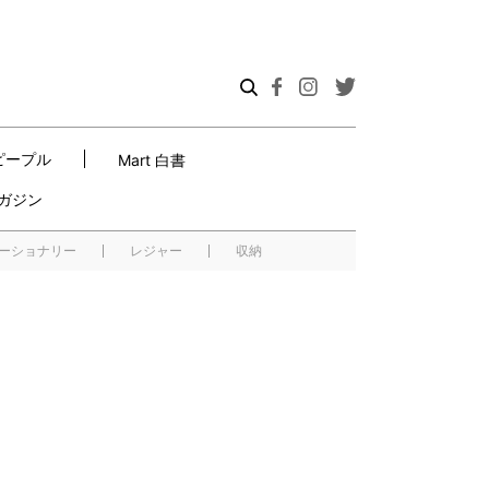
ピープル
Mart 白書
ガジン
ーショナリー
レジャー
収納