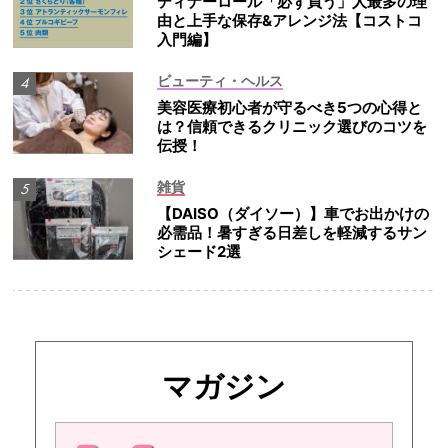
ディナーロール「必ず買う」人最多の理
由と上手な保存&アレンジ法【コストコ
入門編】
ビューティ・ヘルス
美容医療初心者が守るべき5つの心得と
は？信頼できるクリニック選びのコツを
伝授！
雑貨
【DAISO（ダイソー）】車でお出かけの
必需品！暑すぎる日差しを軽減するサン
シェード2選
マガジン