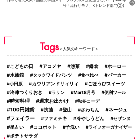
号「流行りモノ」Kトレンド部門②】
Tags
＜人気のキーワード＞
鎌倉
こどもの日
アコメヤ
惣菜
ホーロー
水族館
タックワイドパンツ
食べ比べ
パーカー
ごほうびスイーツ
小田原
カウリアンドリィリィ
冷凍つくりおき
ラリン
Mart8月号
便利ツール
時短料理
週末お出かけ
秋冬コーデ
100円雑貨
ネージュ
抗菌
登山
ざわちん
フェイラー
ファミチキ
冷やしうどん
セザンヌ
星占い
ココポット
予洗い
ライフオーガナイザー
ポテトサラダ