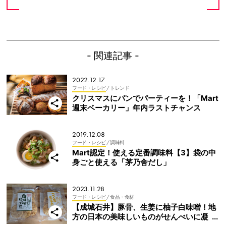
- 関連記事 -
2022.12.17
フード・レシピ
/ トレンド
クリスマスにパンでパーティーを！「Mart
週末ベーカリー」年内ラストチャンス
2019.12.08
フード・レシピ
/ 調味料
Mart認定！使える定番調味料【3】袋の中
身ごと使える「茅乃舎だし」
2023.11.28
フード・レシピ
/ 食品・食材
【成城石井】豚骨、生姜に柚子白味噌！地
方の日本の美味しいものがせんべいに凝