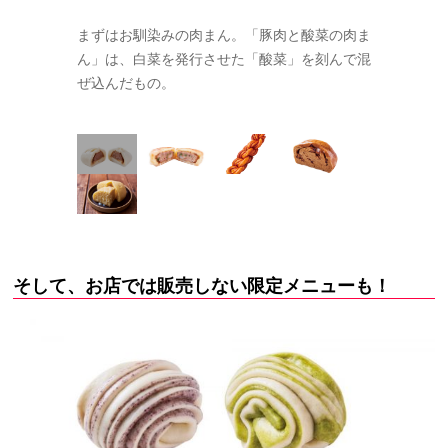
し、さらに片
まずはお馴染みの肉まん。「豚肉と酸菜の肉ま
こちらは「
きパン」。写
ん」は、白菜を発行させた「酸菜」を刻んで混
の屋台では
けていただく
ぜ込んだもの。
そして、お店では販売しない限定メニューも！