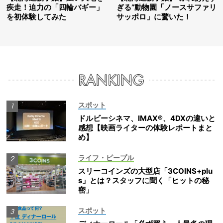
疾走！迫力の「四輪バギー」
ぎる”動物園「ノースサファリ
を初体験してみた
サッポロ」に驚いた！
スポット
ドルビーシネマ、IMAX®、4DXの違いと
感想【映画ライターの体験レポートまと
め】
ライフ・ピープル
スリーコインズの大型店「3COINS+plu
s」とは？スタッフに聞く「ヒットの秘
密」
スポット