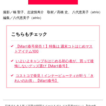
撮影／楠 聖子、志波慎寿介 取材／髙橋 史、 八代恵美子（atrio）
編集／八代恵美子（atrio）
こちらもチェック
【Mart春号発売！】特集は 週末コトはじめマス
トアイテム100
いよいよキャンプをはじめる初心者が、買って後
悔しないグッズ選び【Mart春号】
コストコで発見！インナービューティが叶う「き
れいのお供」【Mart春号】
日本でも大人気！話題の韓国スイーツ＆グルメは見逃せない！【Mart冬