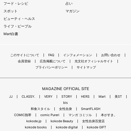
フード・レシピ
占い
スポット
マガジン
ビューティ・ヘルス
ライフ・ピープル
Mart白書
このサイトについて
FAQ
インフォメーション
お問い合わせ
会員登録
広告掲載について
光文社オフィシャルサイト
プライバシーポリシー
サイトマップ
MAGAZINE OFFICIAL SITE
JJ
CLASSY.
VERY
STORY
HERS
Mart
美ST
bis
和食スタイル
女性自身
SmartFLASH
COMIC熱帯
comic Pureri
マンガ コミソル
本がすき。
kokode.jp
kokode Beauty
女性自身百貨店
kokode books
kokode digital
kokode GIFT