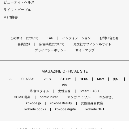
ビューティ・ヘルス
ライフ・ピープル
Mart白書
このサイトについて
FAQ
インフォメーション
お問い合わせ
会員登録
広告掲載について
光文社オフィシャルサイト
プライバシーポリシー
サイトマップ
MAGAZINE OFFICIAL SITE
JJ
CLASSY.
VERY
STORY
HERS
Mart
美ST
bis
和食スタイル
女性自身
SmartFLASH
COMIC熱帯
comic Pureri
マンガ コミソル
本がすき。
kokode.jp
kokode Beauty
女性自身百貨店
kokode books
kokode digital
kokode GIFT