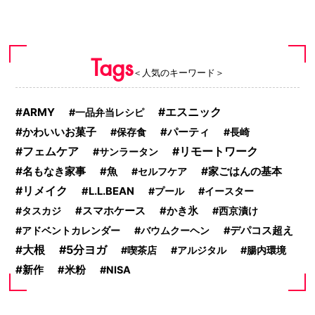
Tags
＜人気のキーワード＞
ARMY
エスニック
一品弁当レシピ
かわいいお菓子
保存食
パーティ
長崎
フェムケア
リモートワーク
サンラータン
名もなき家事
家ごはんの基本
魚
セルフケア
リメイク
L.L.BEAN
プール
イースター
タスカジ
スマホケース
かき氷
西京漬け
アドベントカレンダー
バウムクーヘン
デパコス超え
5分ヨガ
大根
喫茶店
アルジタル
腸内環境
新作
米粉
NISA