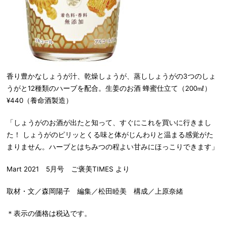
香り豊かなしょうが汁、乾燥しょうが、蒸ししょうがの3つのしょ
うがと12種類のハーブを配合。生姜のお酒 蜂蜜仕立て（200㎖）
¥440（養命酒製造）
「しょうがのお酒が出たと知って、すぐにこれを買いに行きまし
た！ しょうがのピリッとくる味と体がじんわりと温まる感覚がた
まりません。ハーブとはちみつの程よい甘みにほっこりできます」
Mart 2021 5月号 ご褒美TIMES より
取材・文／森岡陽子 編集／松田睦美 構成／上原奈緒
＊表示の価格は税込です。