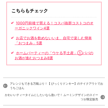
こちらもチェック
1000円前後で買える！コスパ抜群コストコのオ
ーガニックワイン4選
お店でお酒を飲めないいま、自宅で楽しむ簡単
「おつまみ」5選
ホームパーティーの「ウケる手土産」①パパの
お酒が進むおつまみ8選
アレンジもできる万能ぶり！【 びっくりドンキー】のテイクアウトでお
うちごはん
かわいいティータイムにしたいなら急いで！ ムーミンデザインのスイー
ツが限定販売