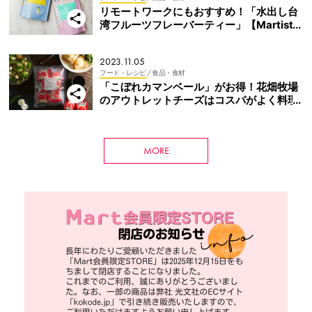
リモートワークにもおすすめ！「水出し台
湾フルーツフレーバーティー」【Martist
土肥愛子】
2023.11.05
フード・レシピ
/ 食品・食材
「こぼれカマンベール」がお得！花畑牧場
のアウトレットチーズはコスパがよく料理
にも使いやすい！【これHIT通信】
MORE