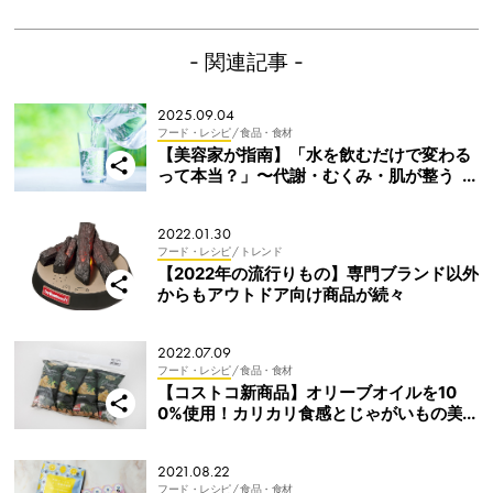
- 関連記事 -
2025.09.04
フード・レシピ
/ 食品・食材
【美容家が指南】「水を飲むだけで変わる
って本当？」〜代謝・むくみ・肌が整う
「めぐり水習慣」〜
2022.01.30
フード・レシピ
/ トレンド
【2022年の流行りもの】専門ブランド以外
からもアウトドア向け商品が続々
2022.07.09
フード・レシピ
/ 食品・食材
【コストコ新商品】オリーブオイルを10
0%使用！カリカリ食感とじゃがいもの美
味しさが光るポテトチップス
2021.08.22
フード・レシピ
/ 食品・食材