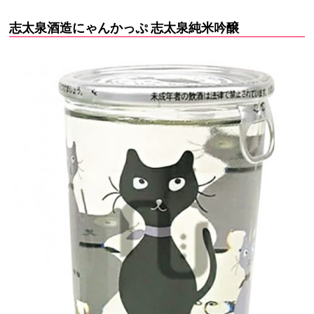
志太泉酒造にゃんかっぷ 志太泉純米吟醸