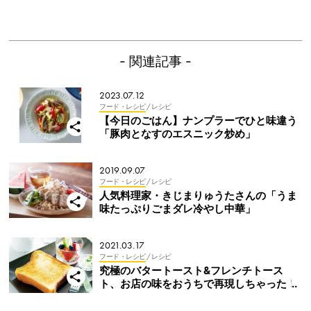
- 関連記事 -
2023.07.12
フード・レシピ
/ レシピ
【今日のごはん】ナンプラーでひと味違う
「豚肉となすのエスニック炒め」
2019.09.07
フード・レシピ
/ レシピ
人気料理家・きじまりゅうたさんの「うま
味たっぷりごまダレ冷やし中華」
2021.03.17
フード・レシピ
/ レシピ
究極のバタートースト&フレンチトース
ト、お店の味をおうちで再現しちゃった！