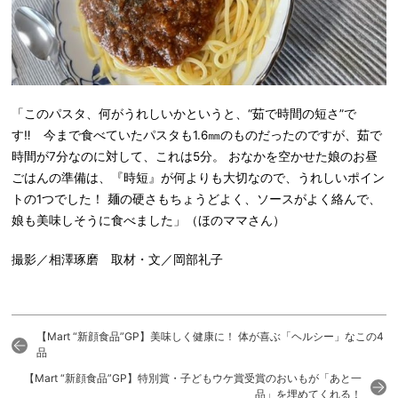
「このパスタ、何がうれしいかというと、“茹で時間の短さ”で
す‼ 今まで食べていたパスタも1.6㎜のものだったのですが、茹で
時間が7分なのに対して、これは5分。 おなかを空かせた娘のお昼
ごはんの準備は、『時短』が何よりも大切なので、うれしいポイン
トの1つでした！ 麺の硬さもちょうどよく、ソースがよく絡んで、
娘も美味しそうに食べました」（ほのママさん）
撮影／相澤琢磨 取材・文／岡部礼子
【Mart “新顔食品”GP】美味しく健康に！ 体が喜ぶ「ヘルシー」なこの4
品
【Mart “新顔食品”GP】特別賞・子どもウケ賞受賞のおいもが「あと一
品」を埋めてくれる！