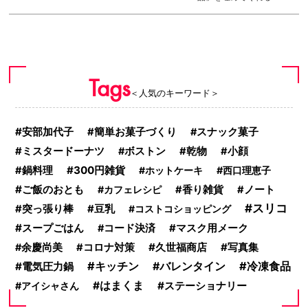
Tags
＜人気のキーワード＞
安部加代子
簡単お菓子づくり
スナック菓子
ミスタードーナツ
ボストン
乾物
小顔
300円雑貨
鍋料理
ホットケーキ
西口理恵子
ご飯のおとも
カフェレシピ
香り雑貨
ノート
スリコ
突っ張り棒
豆乳
コストコショッピング
スープごはん
コード決済
マスク用メーク
久世福商店
写真集
余慶尚美
コロナ対策
キッチン
冷凍食品
電気圧力鍋
バレンタイン
はまくま
ステーショナリー
アイシャさん