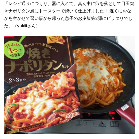
「レシピ通りにつくり、器に入れて、真ん中に卵を落として目玉焼
きナポリタン風にトースターで焼いて仕上げました！ 遅くにおな
かを空かせて習い事から帰った息子のお夕飯第2弾にピッタリでし
た」（yukiiiさん）