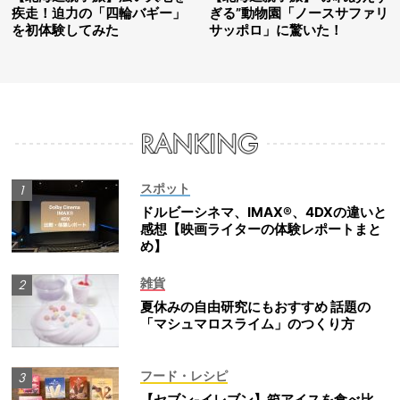
疾走！迫力の「四輪バギー」
ぎる”動物園「ノースサファリ
を初体験してみた
サッポロ」に驚いた！
スポット
ドルビーシネマ、IMAX®、4DXの違いと
感想【映画ライターの体験レポートまと
め】
雑貨
夏休みの自由研究にもおすすめ 話題の
「マシュマロスライム」のつくり方
フード・レシピ
【セブン-イレブン】箱アイスを食べ比