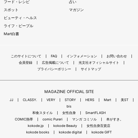
フード・レシピ
占い
スポット
マガジン
ビューティ・ヘルス
ライフ・ピープル
Mart白書
このサイトについて
FAQ
インフォメーション
お問い合わせ
会員登録
広告掲載について
光文社オフィシャルサイト
プライバシーポリシー
サイトマップ
MAGAZINE OFFICIAL SITE
JJ
CLASSY.
VERY
STORY
HERS
Mart
美ST
bis
和食スタイル
女性自身
SmartFLASH
COMIC熱帯
comic Pureri
マンガ コミソル
本がすき。
kokode.jp
kokode Beauty
女性自身百貨店
kokode books
kokode digital
kokode GIFT