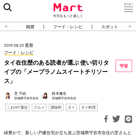
今日をもっと楽しく
雑貨
フード・レシピ
スポット
2019.08.25 更新
フード・レシピ
タイ在住歴のある読者が選ぶ 使い切りタ
守谷
イプの「メープラノムスイートチリソー
ス」
芝 千絵
鈴木修生
茨城県守谷市在住
茨城県守谷市在住
これHIT通信
グルメ
調味料
タイ
タイ料理
緑豊かで、新しい戸建住宅が立ち並ぶ茨城県守谷市在住の芝さんと