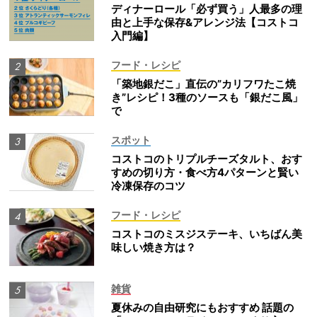
ディナーロール「必ず買う」人最多の理
由と上手な保存&アレンジ法【コストコ
入門編】
フード・レシピ
「築地銀だこ」直伝の”カリフワたこ焼
き”レシピ！3種のソースも「銀だこ風」
で
スポット
コストコのトリプルチーズタルト、おす
すめの切り方・食べ方4パターンと賢い
冷凍保存のコツ
フード・レシピ
コストコのミスジステーキ、いちばん美
味しい焼き方は？
雑貨
夏休みの自由研究にもおすすめ 話題の