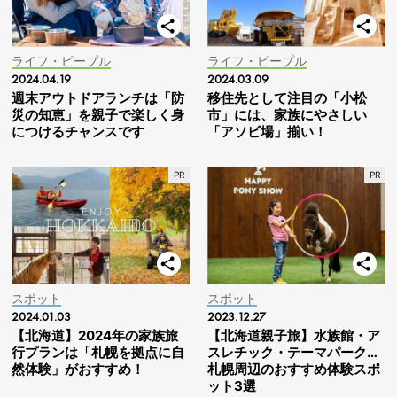
ライフ・ピープル
ライフ・ピープル
2024.04.19
2024.03.09
週末アウトドアランチは「防
移住先として注目の「小松
災の知恵」を親子で楽しく身
市」には、家族にやさしい
につけるチャンスです
「アソビ場」揃い！
スポット
スポット
2024.01.03
2023.12.27
【北海道】2024年の家族旅
【北海道親子旅】水族館・ア
行プランは「札幌を拠点に自
スレチック・テーマパーク…
然体験」がおすすめ！
札幌周辺のおすすめ体験スポ
ット3選