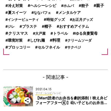
ヘルシーレシピ
餃子
親子
冷え対策
ホムパ
夏スイーツ
ななパフェ
メンタルケア
インナービューティ
時短グッズ
お正月グッズ
おすすめアイテム
ジレ
プラステ
帽子
クリスマス
ゆる良妻賢母
大戸屋
トラベル
料理
環境対策
しびれ麺
クリームソーダ
ブロッコリー
セルフネイル
サクベジ
- 関連記事 -
2021.04.15
フード・レシピ
/ レシピ
【Mart読者のお弁当を劇的添削！映え弁ビ
フォーアフター⑥】幼い子どものお弁当ア
イデア！