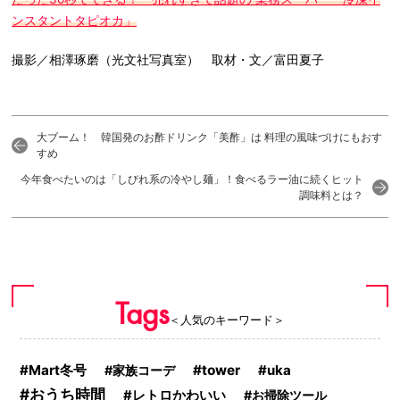
ンスタントタピオカ」
撮影／相澤琢磨（光文社写真室） 取材・文／富田夏子
大ブーム！ 韓国発のお酢ドリンク「美酢」は 料理の風味づけにもおす
すめ
今年食べたいのは「しびれ系の冷やし麺」！食べるラー油に続くヒット
調味料とは？
Tags
＜人気のキーワード＞
Mart冬号
tower
uka
家族コーデ
おうち時間
レトロかわいい
お掃除ツール