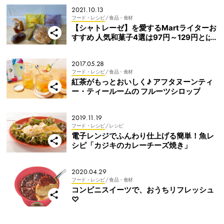
2021.10.13
フード・レシピ
/ 食品・食材
【シャトレーゼ】を愛するMartライターお
すすめ 人気和菓子4選は97円～129円とは
思えぬ美味しさ！
2017.05.28
フード・レシピ
/ 食品・食材
紅茶がもっとおいしく♪ アフタヌーンティ
ー・ティールームの フルーツシロップ
2019.11.19
フード・レシピ
/ レシピ
電子レンジでふんわり仕上げる簡単！魚レ
シピ「カジキのカレーチーズ焼き」
2020.04.29
フード・レシピ
/ 食品・食材
コンビニスイーツで、おうちリフレッシュ
♡