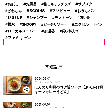
お風呂
サブスク
お試し
推しキャラグッズ
3COINS
ざわちん
アソビュー
おうちパン
シャンプー
野菜料理
モノトーン
南明奈
撥水
SNOOPY
ビーチリゾート
エクセル
ペン
ローカルスーパー
加湿器
調味料入れ
ファミキャン
- 関連記事 -
2024.03.01
フード・レシピ
/ レシピ
ほんのり和風のコク旨ソース【あんかけ風
キーマカレーうどん】
2021.09.19