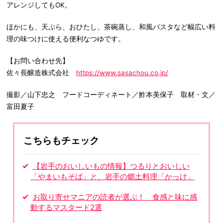
アレンジしてもOK。
ほかにも、天ぷら、おひたし、茶碗蒸し、和風パスタなど幅広い料
理の味つけに使える便利なつゆです。
【お問い合わせ先】
佐々長醸造株式会社
https://www.sasachou.co.jp/
撮影／山下忠之 フードコーディネート／鮓本美保子 取材・文／
富田夏子
こちらもチェック
【岩手のおいしいもの情報】つるりとおいしい
「やまいもそば」と、岩手の郷土料理「かっけ」
お取り寄せマニアの読者が選ぶ！ 食感と味に感
動するマスタード2選