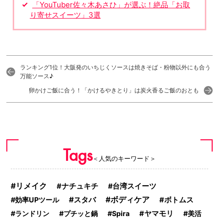
「YouTuber佐々木あさひ」が選ぶ！絶品「お取
り寄せスイーツ」3選
ランキング1位！大阪発のいちじくソースは焼きそば・粉物以外にも合う
万能ソース♪
卵かけご飯に合う！「かけるやきとり」は炭火香るご飯のおとも
Tags
＜人気のキーワード＞
リメイク
ナチュキチ
台湾スイーツ
スタバ
ボディケア
効率UPツール
ボトムス
ランドリン
プチッと鍋
Spira
ヤマモリ
美活