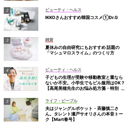
ビューティ・ヘルス
IKKOさんおすすめ韓国コスメ①Dr.G
雑貨
夏休みの自由研究にもおすすめ 話題の
「マシュマロスライム」のつくり方
ビューティ・ヘルス
子どもの生理が受験や移動教室と重なら
ないか不安。小学生でもピル服用はOK？
【高尾美穂先生のお悩み処方箋・特別
編】
ライフ・ピープル
夫はジャングルポケット・斉藤慎二さ
ん。タレント瀬戸サオリさんの本音トー
ク【Mart春号】