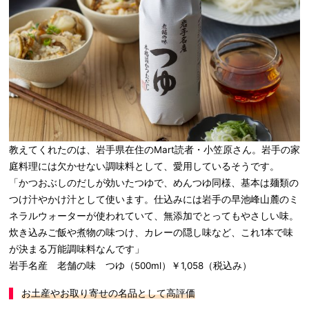
教えてくれたのは、岩手県在住のMart読者・小笠原さん。岩手の家
庭料理には欠かせない調味料として、愛用しているそうです。
「かつおぶしのだしが効いたつゆで、めんつゆ同様、基本は麺類の
つけ汁やかけ汁として使います。仕込みには岩手の早池峰山麓のミ
ネラルウォーターが使われていて、無添加でとってもやさしい味。
炊き込みご飯や煮物の味つけ、カレーの隠し味など、これ1本で味
が決まる万能調味料なんです」
岩手名産 老舗の味 つゆ（500ml）￥1,058（税込み）
お土産やお取り寄せの名品として高評価