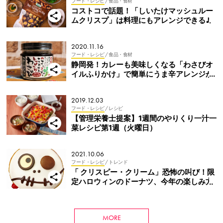
フード・レシピ
/ 食品・食材
コストコで話題！「しいたけマッシュルー
ムクリスプ」は料理にもアレンジできる♪
2020.11.16
フード・レシピ
/ 食品・食材
静岡発！カレーも美味しくなる「わさびオ
イルふりかけ」で簡単にうま辛アレンジが
できちゃう！
2019.12.03
フード・レシピ
/ レシピ
【管理栄養士提案】1週間のやりくり一汁一
菜レシピ第1週（火曜日）
2021.10.06
フード・レシピ
/ トレンド
「 クリスピー・クリーム」恐怖の叫び！限
定ハロウィンのドーナツ、今年の楽しみ方
MORE