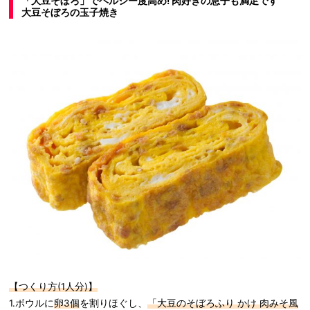
「大豆そぼろ」でヘルシー度高め! 肉好きの息子も満足です
大豆そぼろの玉子焼き
【つくり方(1人分)】
1.ボウルに
卵3個
を割りほぐし、
「大豆のそぼろふり かけ 肉みそ風