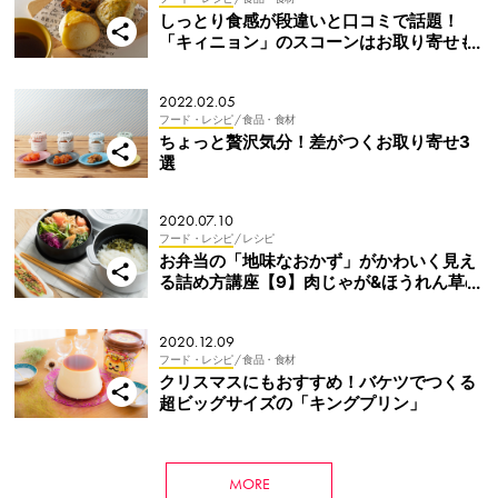
しっとり食感が段違いと口コミで話題！
「キィニョン」のスコーンはお取り寄せも
人気
2022.02.05
フード・レシピ
/ 食品・食材
ちょっと贅沢気分！差がつくお取り寄せ3
選
2020.07.10
フード・レシピ
/ レシピ
お弁当の「地味なおかず」がかわいく見え
る詰め方講座【9】肉じゃが&ほうれん草の
ごま和え
2020.12.09
フード・レシピ
/ 食品・食材
クリスマスにもおすすめ！バケツでつくる
超ビッグサイズの「キングプリン」
MORE