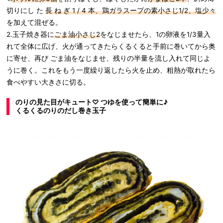
切りにし た
長 ね ぎ 1 / 4 本、鶏ガラスープの素小さじ1/2、塩少々
を加えて混ぜる。
2.玉子焼き器に
ごま油小さじ2
をなじませたら、1の卵液を1/3量入
れて全体に広げ、火が通ってきたらくるくると手前に巻いてから奥
に寄せ、再び ごま油をなじませ、残りの半量を流し入れて同じよ
うに巻く。これをもう一度繰り返したら火を止め、粗熱が取れたら
食べやすい大きさに切る。
のりの見た目がキュート♡ つゆを使って簡単に♪
くるくるのりのだし巻き玉子