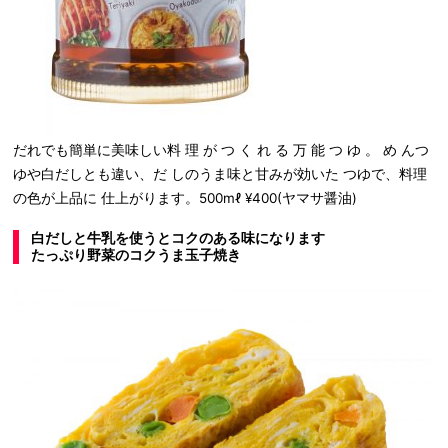
だれでも簡単に美味しい料 理 が つ く れ る 万 能 つ ゆ 。 め んつ
ゆや白だしとも違い、だ しのうま味と甘みが効いた つゆで、料理
の色が上品に 仕上がります。500mℓ ¥400(ヤマサ醤油)
白だしと牛乳を使うとコクのある味になります
たっぷり野菜のコクうま玉子焼き