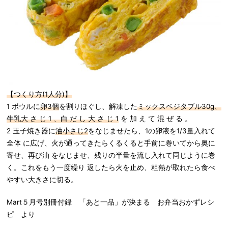
【つくり方(1人分)】
1 ボウルに
卵3個
を割りほぐし、解凍した
ミックスベジタブル30g、
牛乳大 さ じ 1 、白 だ し 大 さ じ 1
を 加 え て 混 ぜ る 。
2 玉子焼き器に
油小さじ2
をなじませたら、1の卵液を1/3量入れて
全体 に広げ、火が通ってきたらくるくると手前に巻いてから奥に
寄せ、再び油 をなじませ、残りの半量を流し入れて同じように巻
く。これをもう一度繰り 返したら火を止め、粗熱が取れたら食べ
やすい大きさに切る。
Mart５月号別冊付録 「あと一品」が決まる お弁当おかずレシ
ピ より