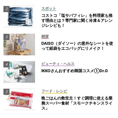
スポット
コストコ「塩サバフィレ」を料理家も推
す理由とは？専門家に聞く冷凍＆アレン
ジレシピも！
雑貨
DAISO（ダイソー）の意外なシートを使
って紙袋をエコバッグにリメイク！
ビューティ・ヘルス
IKKOさんおすすめ韓国コスメ①Dr.G
フード・レシピ
晩ごはんの救世主！すぐ調理に使える業
務スーパー食材「スモークチキンスライ
ス」