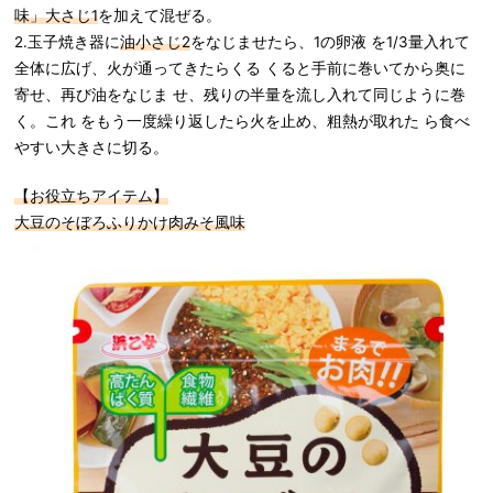
味」大さじ1
を加えて混ぜる。
2.玉子焼き器に
油小さじ2
をなじませたら、1の卵液 を1/3量入れて
全体に広げ、火が通ってきたらくる くると手前に巻いてから奥に
寄せ、再び油をなじま せ、残りの半量を流し入れて同じように巻
く。これ をもう一度繰り返したら火を止め、粗熱が取れた ら食べ
やすい大きさに切る。
【お役立ちアイテム】
大豆のそぼろふりかけ肉みそ風味