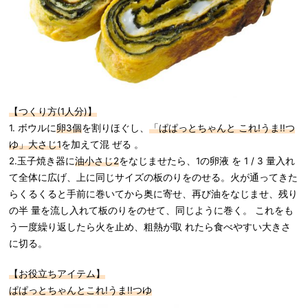
【つくり方(1人分)】
1. ボウルに
卵3個
を割りほぐし、
「ぱぱっとちゃんと これ!うま!!つ
ゆ」大さじ1
を加えて混 ぜる 。
2.玉子焼き器に
油小さじ2
をなじませたら、1の卵液 を 1 / 3 量入れ
て全体に広げ、上に同じサイズの板のりをのせる。火が通ってきた
らくるくると手前に巻いてから奥に寄せ、再び油をなじませ、残り
の半 量を流し入れて板のりをのせて、同じように巻く。 これをも
う一度繰り返したら火を止め、粗熱が取 れたら食べやすい大きさ
に切る。
【お役立ちアイテム】
ぱぱっとちゃんとこれ!うま!!つゆ