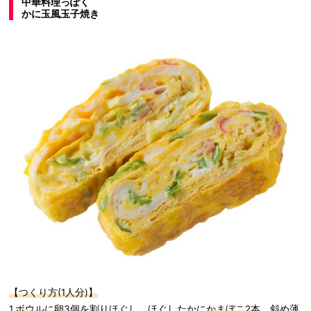
中華料理っぽく
かに玉風玉子焼き
【つくり方(1人分)】
1.
ボウルに卵3個
を割りほぐし、ほぐしたかに
かまぼこ2本
、斜め薄