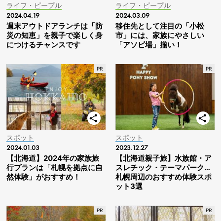
ライフ・ピープル
ライフ・ピープル
2024.04.19
2024.03.09
週末アウトドアランチは「防
移住先として注目の「小松
災の知恵」を親子で楽しく身
市」には、家族にやさしい
につけるチャンスです
「アソビ場」揃い！
スポット
スポット
2024.01.03
2023.12.27
【北海道】2024年の家族旅
【北海道親子旅】水族館・ア
行プランは「札幌を拠点に自
スレチック・テーマパーク…
然体験」がおすすめ！
札幌周辺のおすすめ体験スポ
ット3選