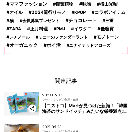
ママファッション
味噌
横山光昭
観葉植物
オイル
2024流行りモノ
KPOP
コラボアイテム
チョコレート
猫
会員募集プレゼント
三重
ZARA
正月料理
PMJ
イワタニ
低糖質
レチノール
ミニーのファンダーランド
モノトーン
オーガニック
ポイ活
ユナイテッドアローズ
- 関連記事 -
2023.06.05
フード・レシピ
/ 食品・食材
【コストコ】Martが見つけた新顔！「韓国
海苔のサンドイッチ」みたいな栄養満点ス
ナック
2021.05.23
フード・レシピ
/ 食品・食材