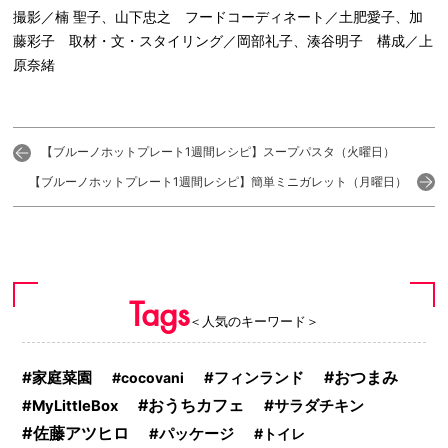
撮影／楠 聖子、山下忠之 フードコーディネート／土肥愛子、加
藤彩子 取材・文・スタイリング／岡部礼子、湊谷明子 構成／上
原奈緒
【ブルーノホットプレート1週間レシピ】スープパスタ（火曜日）
【ブルーノホットプレート1週間レシピ】簡単ミニガレット（月曜日）
Tags
＜人気のキーワード＞
家庭菜園
おつまみ
cocovani
フィンランド
おうちカフェ
サラダチキン
MyLittleBox
佐藤アツヒロ
パッケージ
トイレ