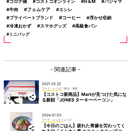
コロナ禍
コストコオンライン
H＆M
パジャマ
フェムケア
牛肉
エシレ
コーヒー
プライベートブランド
浮かせ収納
スマホグッズ
高級食パン
冷凍おかず
ミニバッグ
- 関連記事 -
2021.05.22
フード・レシピ
/ 食品・食材
【コストコ新商品】Martが見つけた気にな
る新顔「JONES ターキーベーコン」
2024.01.03
フード・レシピ
/ レシピ
【今日のごはん】疲れた胃腸を労わってく