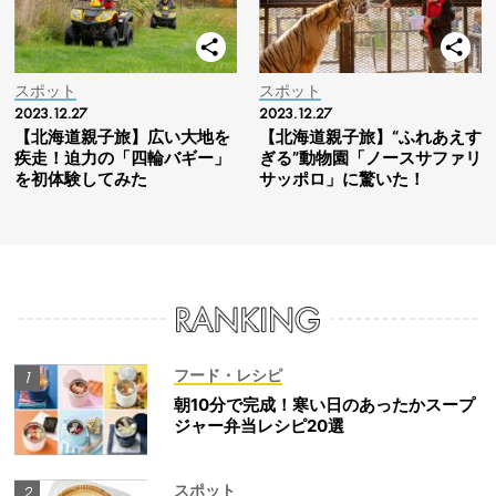
スポット
スポット
2023.12.27
2023.12.27
【北海道親子旅】広い大地を
【北海道親子旅】“ふれあえす
疾走！迫力の「四輪バギー」
ぎる”動物園「ノースサファリ
を初体験してみた
サッポロ」に驚いた！
フード・レシピ
朝10分で完成！寒い日のあったかスープ
ジャー弁当レシピ20選
スポット