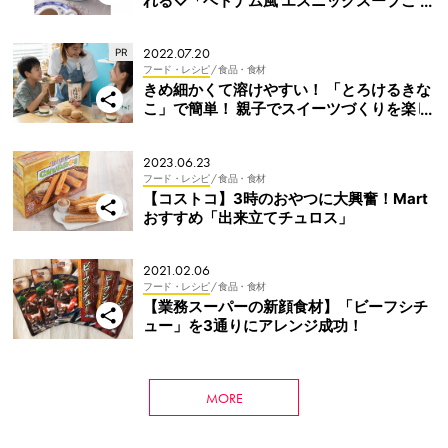
れる♡「ベトナム風 エスニックスープご
飯」
2022.07.20
フード・レシピ
/ 食品・食材
きめ細かくて溶けやすい！ 「とろけるきな
こ」で簡単！ 親子でスイーツづくりを楽し
もう♪
2023.06.23
フード・レシピ
/ 食品・食材
【コストコ】3時のおやつに大興奮！Mart
おすすめ「出来立てチュロス」
2021.02.06
フード・レシピ
/ 食品・食材
【業務スーパーの新顔食材】「ビーフシチ
ュー」を3通りにアレンジ成功！
MORE