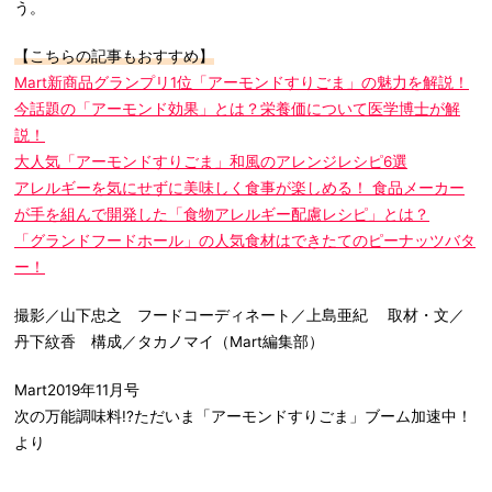
う。
【こちらの記事もおすすめ】
Mart新商品グランプリ1位「アーモンドすりごま」の魅力を解説！
今話題の「アーモンド効果」とは？栄養価について医学博士が解
説！
大人気「アーモンドすりごま」和風のアレンジレシピ6選
アレルギーを気にせずに美味しく食事が楽しめる！ 食品メーカー
が手を組んで開発した「食物アレルギー配慮レシピ」とは？
「グランドフードホール」の人気食材はできたてのピーナッツバタ
ー！
撮影／山下忠之 フードコーディネート／上島亜紀 取材・文／
丹下紋香 構成／タカノマイ（Mart編集部）
Mart2019年11月号
次の万能調味料!?ただいま「アーモンドすりごま」ブーム加速中！
より