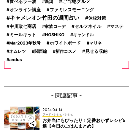
ご当地グルメ
食べるラー油
新潟
オンライン講座
ファミレスモーニング
キャメレオン竹田の週間占い
休校対策
セルフネイル
中川政七商店
家族コーデ
マステ
ミールキット
HOSHIKO
キャンドル
Mar2023年秋号
ホワイトボード
マリネ
オムレツ
関西編
新作コスメ
見せる収納
andus
- 関連記事 -
2024.04.14
フード・レシピ
/ レシピ
お弁当にもぴったり！定番おかずレシピ5
選【今日のごはんまとめ】