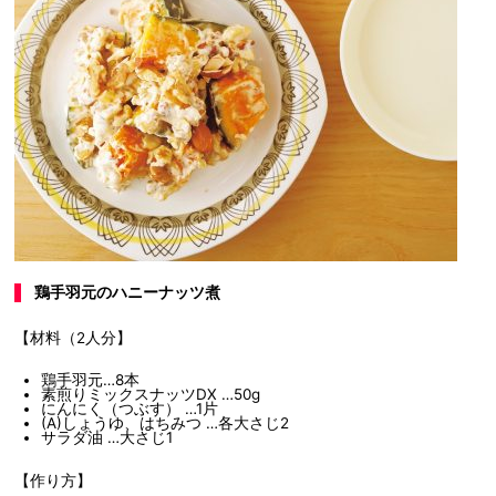
鶏手羽元のハニーナッツ煮
【材料（2人分】
鶏手羽元…8本
素煎りミックスナッツDX …50g
にんにく（つぶす） …1片
(A)しょうゆ、はちみつ …各大さじ2
サラダ油 …大さじ1
【作り方】