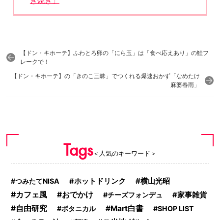
き焼き」
【ドン・キホーテ】ふわとろ卵の「にら玉」は「食べ応えあり」の鮭フ
レークで！
【ドン・キホーテ】の「きのこ三昧」でつくれる爆速おかず「なめたけ
麻婆春雨」
Tags
＜人気のキーワード＞
横山光昭
つみたてNISA
ホットドリンク
カフェ風
おでかけ
チーズフォンデュ
家事雑貨
自由研究
Mart白書
ボタニカル
SHOP LIST