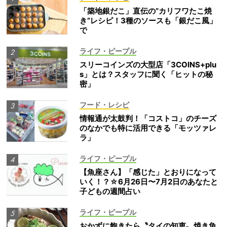
「築地銀だこ」直伝の”カリフワたこ焼
き”レシピ！3種のソースも「銀だこ風」
で
ライフ・ピープル
スリーコインズの大型店「3COINS+plu
s」とは？スタッフに聞く「ヒットの秘
密」
フード・レシピ
情報通が太鼓判！「コストコ」のチーズ
のなかでも特に活用できる「モッツァレ
ラ」
ライフ・ピープル
【魚座さん】「感じた」とおりになって
いく！？☆6月26日〜7月2日のあなたと
子どもの週間占い
ライフ・ピープル
おかずに飽きたら〝タイの知恵〟焼き魚