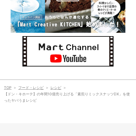
TOP
フード・レシピ
レシピ
【ドン・キホーテ】の年間10億売り上げる「素煎りミックスナッツDX」を使
ったヤバうまレシピ