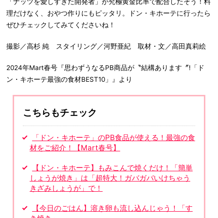
「ナッツを愛しすぎた開発者」が究極黄金比率で配合したそう！料
理だけなく、おやつ作りにもピッタリ。ドン・キホーテに行ったら
ぜひチェックしてみてくださいね！
撮影／高杉 純 スタイリング／河野亜紀 取材・文／高田真莉絵
2024年Mart春号『思わずうなるPB商品が〝結構あります〞!「ド
ン・キホーテ最強の食材BEST10」』より
こちらもチェック
「ドン・キホーテ」のPB食品が使える！最強の食
材をご紹介！【Mart春号】
【ドン・キホーテ】もみこんで焼くだけ！「簡単
しょうが焼き」は「超特大！ガバガバいけちゃう
きざみしょうが」で！
【今日のごはん】溶き卵も流し込んじゃう！「す