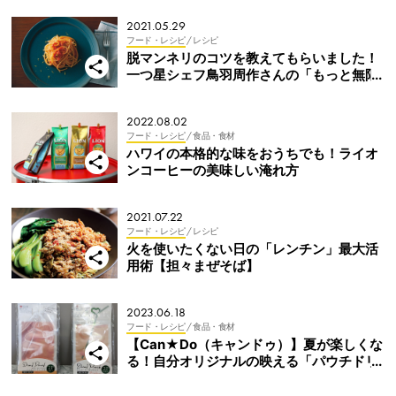
2021.05.29
フード・レシピ
/ レシピ
脱マンネリのコツを教えてもらいました！
一つ星シェフ鳥羽周作さんの「もっと無限
パスタ」
2022.08.02
フード・レシピ
/ 食品・食材
ハワイの本格的な味をおうちでも！ライオ
ンコーヒーの美味しい淹れ方
2021.07.22
フード・レシピ
/ レシピ
火を使いたくない日の「レンチン」最大活
用術【担々まぜそば】
2023.06.18
フード・レシピ
/ 食品・食材
【Can★Do（キャンドゥ）】夏が楽しくな
る！自分オリジナルの映える「パウチドリ
ンク」