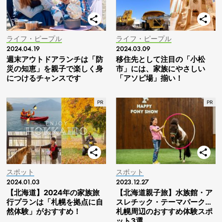
ライフ・ピープル
ライフ・ピープル
2024.04.19
2024.03.09
週末アウトドアランチは「防
移住先として注目の「小松
災の知恵」を親子で楽しく身
市」には、家族にやさしい
につけるチャンスです
「アソビ場」揃い！
スポット
スポット
2024.01.03
2023.12.27
【北海道】2024年の家族旅
【北海道親子旅】水族館・ア
行プランは「札幌を拠点に自
スレチック・テーマパーク…
然体験」がおすすめ！
札幌周辺のおすすめ体験スポ
ット3選