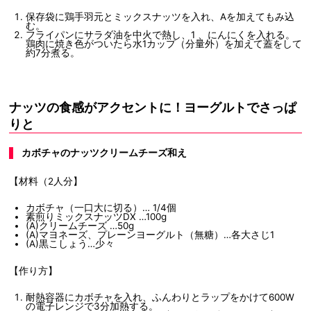
保存袋に鶏手羽元とミックスナッツを入れ、Aを加えてもみ込
む。
フライパンにサラダ油を中火で熱し、1 、にんにくを入れる。
鶏肉に焼き色がついたら水1カップ（分量外）を加えて蓋をして
約7分煮る。
ナッツの食感がアクセントに！ヨーグルトでさっぱ
りと
カボチャのナッツクリームチーズ和え
【材料（2人分】
カボチャ（一口大に切る）… 1/4個
素煎りミックスナッツDX …100g
(A)クリームチーズ …50g
(A)マヨネーズ、プレーンヨーグルト（無糖）…各大さじ1
(A)黒こしょう…少々
【作り方】
耐熱容器にカボチャを入れ、ふんわりとラップをかけて600W
の電子レンジで3分加熱する。