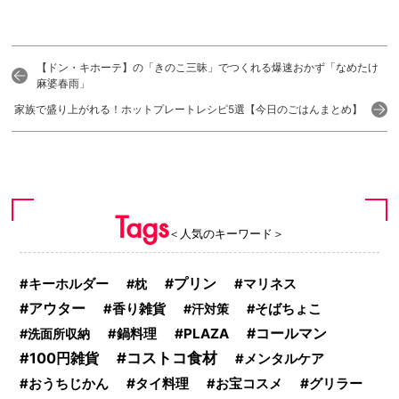
【ドン・キホーテ】の「きのこ三昧」でつくれる爆速おかず「なめたけ
麻婆春雨」
家族で盛り上がれる！ホットプレートレシピ5選【今日のごはんまとめ】
Tags
＜人気のキーワード＞
プリン
キーホルダー
枕
マリネス
アウター
香り雑貨
汗対策
そばちょこ
PLAZA
コールマン
洗面所収納
鍋料理
100円雑貨
コストコ食材
メンタルケア
タイ料理
グリラー
おうちじかん
お宝コスメ