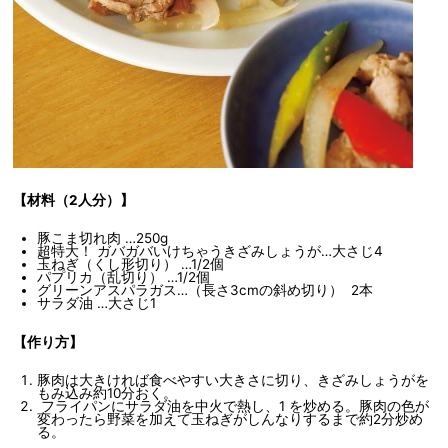
【材料（2人分）】
豚こま切れ肉 …250g
超特大！ ガバガバいけちゃうきざみしょうが…大さじ4
玉ねぎ（くし形切り） …1/2個
パプリカ（乱切り） …1/2個
グリーンアスパラガス…（長さ3cmの斜め切り） 2本
サラダ油 …大さじ1
【作り方】
豚肉は大きければ食べやすい大きさに切り、きざみしょうがを
もみ込み約10分おく。
フライパンにサラダ油を中火で熱し、1 を炒める。豚肉の色が
変わったら野菜を加えて玉ねぎがしんなりするまで約2分炒め
る。