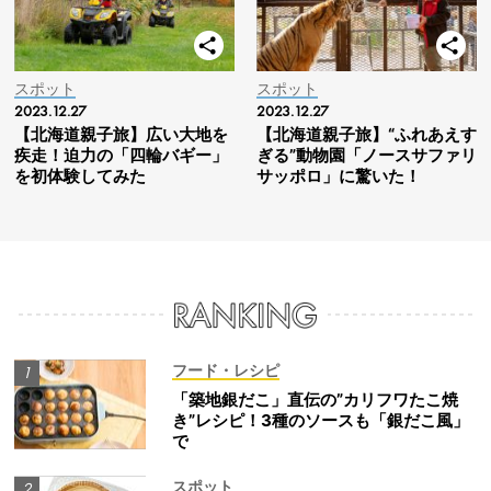
スポット
スポット
2023.12.27
2023.12.27
【北海道親子旅】広い大地を
【北海道親子旅】“ふれあえす
疾走！迫力の「四輪バギー」
ぎる”動物園「ノースサファリ
を初体験してみた
サッポロ」に驚いた！
フード・レシピ
「築地銀だこ」直伝の”カリフワたこ焼
き”レシピ！3種のソースも「銀だこ風」
で
スポット