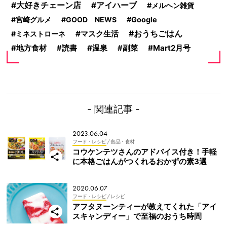
大好きチェーン店
アイハーブ
メルヘン雑貨
宮崎グルメ
GOOD NEWS
Google
おうちごはん
マスク生活
ミネストローネ
地方食材
温泉
Mart2月号
読書
副菜
- 関連記事 -
2023.06.04
フード・レシピ
/ 食品・食材
コウケンテツさんのアドバイス付き！手軽
に本格ごはんがつくれるおかずの素3選
2020.06.07
フード・レシピ
/ レシピ
アフタヌーンティーが教えてくれた「アイ
スキャンディー」で至福のおうち時間