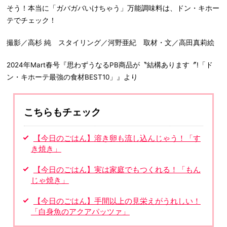
そう！本当に「ガバガバいけちゃう」万能調味料は、ドン・キホー
テでチェック！
撮影／高杉 純 スタイリング／河野亜紀 取材・文／高田真莉絵
2024年Mart春号『思わずうなるPB商品が〝結構あります〞!「ド
ン・キホーテ最強の食材BEST10」』より
こちらもチェック
【今日のごはん】溶き卵も流し込んじゃう！「す
き焼き」
【今日のごはん】実は家庭でもつくれる！「もん
じゃ焼き」
【今日のごはん】手間以上の見栄えがうれしい！
「白身魚のアクアパッツァ」