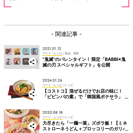
- 関連記事 -
2021.01.12
フード・レシピ
/ 食品・食材
“鬼滅”のバレンタイン！ 限定「BABBI×鬼
滅の刃 スペシャルギフト」を公開
2024.01.26
フード・レシピ
/ レシピ
【コストコ】混ぜるだけでお店の味に！
「ビビンバの素」で「韓国風ポテサラ」
【ローリングストック活用レシピ⑧】
2020.08.18
フード・レシピ
/ レシピ
力尽きたら「一麺一菜」ズボラ飯！【ミネ
ストローネうどん＋ブロッコリーのガリバ