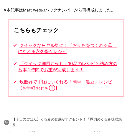
※本記事はMart webのバックナンバーから再構成しました。
こちらもチェック
クイックならヤル気に！「おせちをつくれる母」
になれる永久保存レシピ
「クイック洋風おせち」10品のレシピと詰め方の
基本 2時間でお重が完成します！
炊飯器で手軽につくれる！簡単「黒豆」レシピ
【お手軽おせち①】
【今日のごはん】くるみの食感がアクセント！「豚肉のくるみ味噌焼
き」