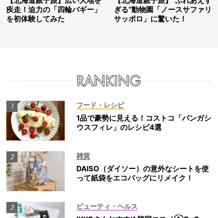
【北海道親子旅】広い大地を
【北海道親子旅】“ふれあえす
疾走！迫力の「四輪バギー」
ぎる”動物園「ノースサファリ
を初体験してみた
サッポロ」に驚いた！
フード・レシピ
1品で豪勢に見える！コストコ「パンガシ
ウスフィレ」のレシピ4選
雑貨
DAISO（ダイソー）の意外なシートを使
って紙袋をエコバッグにリメイク！
ビューティ・ヘルス