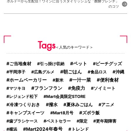
ボルドーから生配信！ワインに合うスタイリッシュな「醗酵フレンチ」
のコツ
Tags
＜人気のキーワード＞
ご当地食材
ペット
引っ掛け収納
ビーチグッズ
朝ごはん
沖縄
平岡淳子
広島グルメ
食品ロス
一汁一菜
便利食材
ホームベーカリー
新米
フランフラン
免疫力
マツキヨ
ソイミート
レジェンド松下
Mart会員限定STORE
撥水
夏休みごはん
冷凍つくりおき
アニメ
キャンプスイーツ
ズボラ飯
Mart8月号
歯ブラシケース
ベストセラー
限定
更年期障害
Mart2024年春号
横浜
トレンド