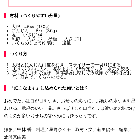
材料（つくりやすい分量）
大根……5㎝（150g）
にんじん……5㎝（30g）
塩……小さじ1/4
A[酢……大さじ2 、砂糖……大さじ2]
いくらのしょうゆ漬け……適量
つくり方
大根とにんじんは皮をむき、スライサーで千切りにする。
①をボウルに入れ、塩をまぶして5分ほどおき、水気を絞る。
②にAを加えて混ぜ、保存容器に移して冷蔵庫で1時間ほどお
く。好みでいくらをのせる。
「紅白なます」に込められた願いとは？
おめでたい紅白が目を引き、おせちの彩りに。お祝いの水引きを思
わせる、縁起のいい一品。さっぱりした口当たりは濃いめの味つけ
のものが多いおせちの箸休めにもぴったりです。
撮影／中林 香 料理／星野奈々子 取材・文／新里陽子 編集／
倉澤真由美