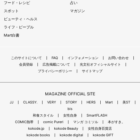
フード・レシピ
占い
スポット
マガジン
ビューティ・ヘルス
ライフ・ピープル
Mart白書
このサイトについて
FAQ
インフォメーション
お問い合わせ
会員登録
広告掲載について
光文社オフィシャルサイト
プライバシーポリシー
サイトマップ
MAGAZINE OFFICIAL SITE
JJ
CLASSY.
VERY
STORY
HERS
Mart
美ST
bis
和食スタイル
女性自身
SmartFLASH
COMIC熱帯
comic Pureri
マンガ コミソル
本がすき。
kokode.jp
kokode Beauty
女性自身百貨店
kokode books
kokode digital
kokode GIFT