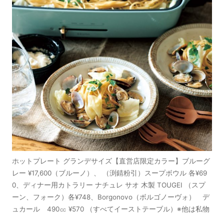
ホットプレート グランデサイズ【直営店限定カラー】ブルーグ
レー ¥17,600（ブルーノ）、 （渕錆粉引）スープボウル 各¥69
0、ディナー用カトラリー ナチュレ サオ 木製 TOUGEI （スプ
ーン、フォーク）各¥748、Borgonovo（ボルゴノーヴォ） デ
ュカール 490㏄ ¥570 （すべてイーストテーブル）※他は私物