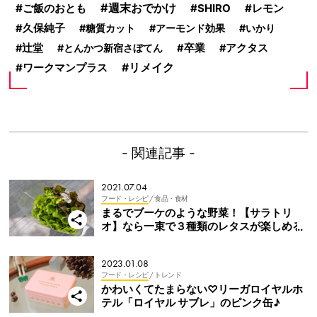
週末おでかけ
ご飯のおとも
SHIRO
レモン
久保純子
糖質カット
アーモンド効果
いかり
辻堂
とんかつ新宿さぼてん
卒業
アクタス
ワークマンプラス
リメイク
- 関連記事 -
2021.07.04
フード・レシピ
/ 食品・食材
まるでブーケのような野菜！【サラトリ
オ】なら一束で３種類のレタスが楽しめる
2023.01.08
フード・レシピ
/ トレンド
かわいくてたまらない♡リーガロイヤルホ
テル「ロイヤル サブレ」のピンク缶♪