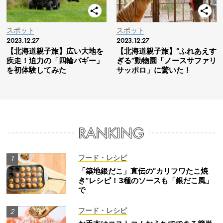
スポット
スポット
2023.12.27
2023.12.27
【北海道親子旅】広い大地を
【北海道親子旅】“ふれあえす
疾走！迫力の「四輪バギー」
ぎる”動物園「ノースサファリ
を初体験してみた
サッポロ」に驚いた！
フード・レシピ
「築地銀だこ」直伝の”カリフワたこ焼
き”レシピ！3種のソースも「銀だこ風」
で
フード・レシピ