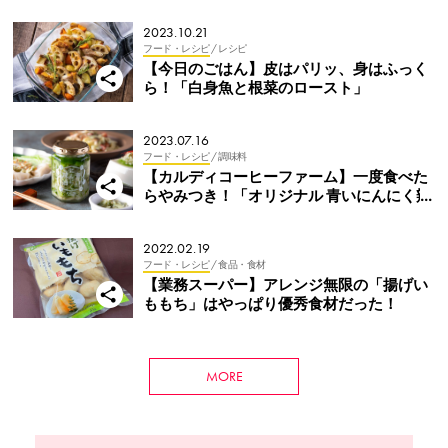
2023.10.21
フード・レシピ
/ レシピ
【今日のごはん】皮はパリッ、身はふっく
ら！「白身魚と根菜のロースト」
2023.07.16
フード・レシピ
/ 調味料
【カルディコーヒーファーム】一度食べた
らやみつき！「オリジナル 青いにんにく辣
油」は夏に食べたいさわやかな辛さ
2022.02.19
フード・レシピ
/ 食品・食材
【業務スーパー】アレンジ無限の「揚げい
ももち」はやっぱり優秀食材だった！
MORE