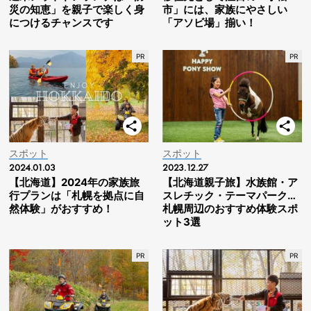
災の知恵」を親子で楽しく身
市」には、家族にやさしい
につけるチャンスです
「アソビ場」揃い！
スポット
スポット
2024.01.03
2023.12.27
【北海道】2024年の家族旅
【北海道親子旅】水族館・ア
行プランは「札幌を拠点に自
スレチック・テーマパーク…
然体験」がおすすめ！
札幌周辺のおすすめ体験スポ
ット3選