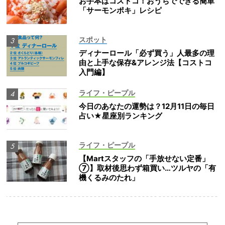
お手本はコストコ！おうちでできる簡単
「サーモンポキ」レシピ
スポット
ディナーロール「必ず買う」人最多の理
由と上手な保存&アレンジ法【コストコ
入門編】
ライフ・ピープル
今日のあなたの運勢は？12月11日の毎日
占い★星座別ランキング
ライフ・ピープル
【Martスタッフの「手放せない定番」
⑦】取材後思わず箱買い…ツルヤの「有
機くるみのたれ」