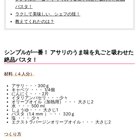
パスタ！
ラクして美味しい、シェフの技！
教えてくれたのは？
シンプルが一番！ アサリのうま味を丸ごと吸わせた
絶品パスタ！
材料（４人分）
アサリ・・・300ｇ
キャベツ ・・・ 1/4個
にんにく・・・2片
イタリアンパセリ・・・少々
オリーブオイル（加熱用）・・・ 大さじ2
水 ・・・ 500 ml
しょうゆ・・・ 大さじ1
パスタ（1.4 mm ）・・・ 320ｇ
塩 ・・・ 少々
エクストラバージンオリーブオイル・・・ 大さじ2
つくり方