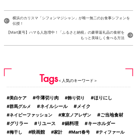
横浜のカリスマ「シフォンマジシャン」が唯一無二のお食事シフォンを
伝授！
【Mart夏号】ハマる人急増中！「ふるさと納税」の豪華返礼品の食材を
もっと美味しく食べる方法
Tags
＜人気のキーワード＞
美白ケア
牛薄切り肉
飾り切り
ほりにし
メイク
群馬グルメ
ネイルシール
ご当地食材
ネイビーファッション
東京ノアレザン
グリラー
リユース
鍋料理
キーホルダー
梅干し
映画館
家計
Mart春号
ティファール