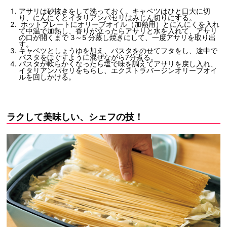
アサリは砂抜きをして洗っておく。キャベツはひと口大に切
り、にんにくとイタリアンパセリはみじん切りにする。
ホットプレートにオリーブオイル（加熱用）とにんにくを入れ
て中温で加熱し、香りが立ったらアサリと水を入れて、アサリ
の口が開くまで 3～5 分蒸し焼きにして、一度アサリを取り出
す。
キャベツとしょうゆを加え、パスタをのせてフタをし、途中で
パスタをほぐすように混ぜながら7分煮る。
パスタが軟らかくなったら塩で味を調えてアサリを戻し入れ、
イタリアンパセリをちらし、エクストラバージンオリーブオイ
ルを回しかける。
ラクして美味しい、シェフの技！