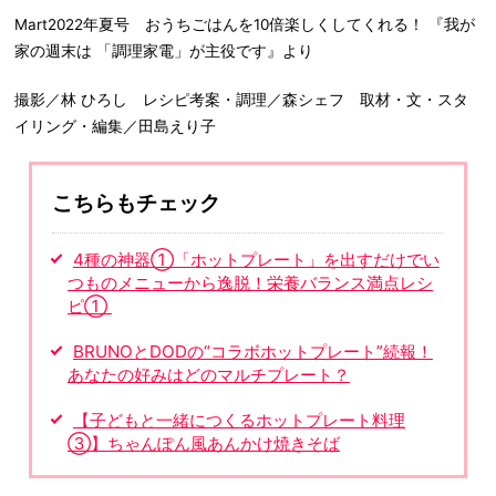
Mart2022年夏号 おうちごはんを10倍楽しくしてくれる！ 『我が
家の週末は 「調理家電」が主役です』より
撮影／林 ひろし レシピ考案・調理／森シェフ 取材・文・スタ
イリング・編集／田島えり子
こちらもチェック
4種の神器①「ホットプレート」を出すだけでい
つものメニューから逸脱！栄養バランス満点レシ
ピ①
BRUNOとDODの“コラボホットプレート”続報！
あなたの好みはどのマルチプレート？
【子どもと一緒につくるホットプレート料理
③】ちゃんぽん風あんかけ焼きそば