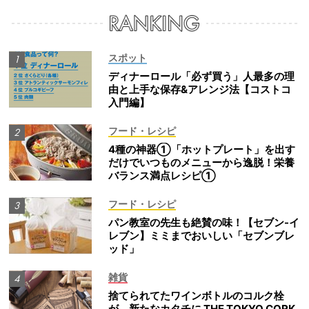
スポット
ディナーロール「必ず買う」人最多の理
由と上手な保存&アレンジ法【コストコ
入門編】
フード・レシピ
4種の神器①「ホットプレート」を出す
だけでいつものメニューから逸脱！栄養
バランス満点レシピ①
フード・レシピ
パン教室の先生も絶賛の味！【セブン-イ
レブン】ミミまでおいしい「セブンブレ
ッド」
雑貨
捨てられてたワインボトルのコルク栓
が、新たなカタチに THE TOKYO CORK