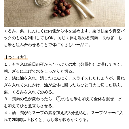
くるみ、栗、にんにくは内側から体を温めます。栗は甘栗や真空パ
ックのものを利用してもOK。同じく体を温める鶏肉、長ねぎ、も
ち米と組み合わせることで体にやさしい一品に。
【つくり方】
１．もち米は前日の夜からたっぷりの水（分量外）に浸しておく。
朝、ざるに上げて水をしっかりと切る。
２．鍋に油を入れ、潰したにんにく、スライスしたしょうが、長ね
ぎを入れて火にかけ、油が全体に回ったらひと口大に切った鶏肉、
栗、くるみを入れて炒める。
３．鶏肉の色が変わったら、①のもち米を加えて全体を混ぜ、水
を加えてひと煮立ちさせる。
４．酒、鶏がらスープの素を加え約3分煮込む。スープジャーに入
れて2時間以上おくと、もち米が軟らかくなる。