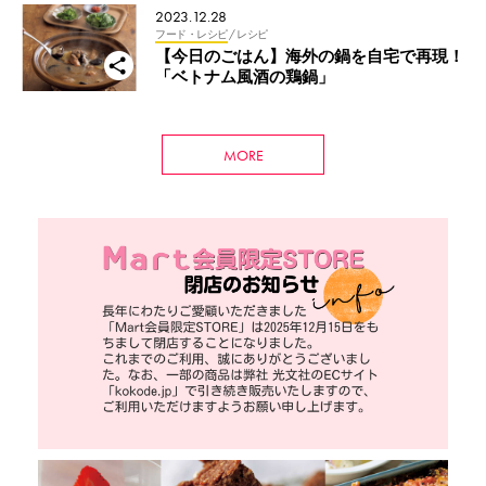
2023.12.28
フード・レシピ
/ レシピ
【今日のごはん】海外の鍋を自宅で再現！
「ベトナム風酒の鶏鍋」
MORE