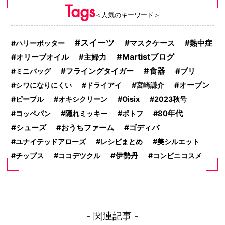
Tags
＜人気のキーワード＞
スイーツ
マスクケース
熱中症
ハリーポッター
Martistブログ
オリーブオイル
主婦力
食器
フライングタイガー
ブリ
ミニバッグ
シワになりにくい
ドライアイ
宮崎謙介
オーブン
ピープル
オキシクリーン
Oisix
2023秋号
コッペパン
隠れミッキー
ポトフ
80年代
シューズ
おうちファーム
ゴディバ
ユナイテッドアローズ
レシピまとめ
美シルエット
チップス
ココデツクル
伊勢丹
コンビニコスメ
- 関連記事 -