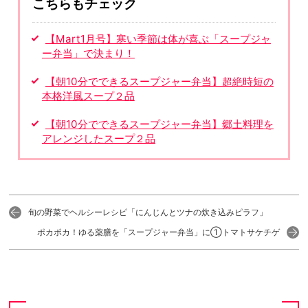
こちらもチェック
【Mart1月号】寒い季節は体が喜ぶ「スープジャ
ー弁当」で決まり！
【朝10分でできるスープジャー弁当】超絶時短の
本格洋風スープ２品
【朝10分でできるスープジャー弁当】郷土料理を
アレンジしたスープ２品
旬の野菜でヘルシーレシピ「にんじんとツナの炊き込みピラフ」
ポカポカ！ゆる薬膳を「スープジャー弁当」に①トマトサケチゲ