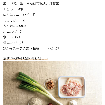
栗……2粒（生、または市販の天津甘栗）
くるみ……3個
にんにく……（小）1片
しょうが……5g
もち米……100㎖
油……大さじ1
水……200㎖
酒……小さじ2
鶏がらスープの素（顆粒）……小さじ1
薬膳での熱性&温性食材はコレ