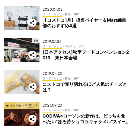
2020.01.02
フード・レシピ
/ 食品・食材
【コストコ1月】担当バイヤー＆Mart編集
部のおすすめ4選
2019.07.24
フード・レシピ
/ Martフォーラム
[日本アクセス]秋季フードコンベンション2
019 東日本会場
2019.04.23
フード・レシピ
/ 食品・食材
コストコで売り切れるほど人気のチーズと
は？
2021.09.23
フード・レシピ
/ 食品・食材
GODIVA×ローソンの新作は、どっちも食
べたい“ほろ苦ショコラキャラメル”スイー
ツ2種！【Writer’s Pick】