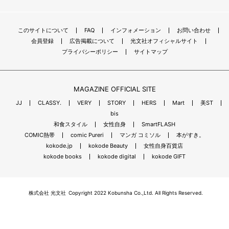
このサイトについて
FAQ
インフォメーション
お問い合わせ
会員登録
広告掲載について
光文社オフィシャルサイト
プライバシーポリシー
サイトマップ
MAGAZINE OFFICIAL SITE
JJ
CLASSY.
VERY
STORY
HERS
Mart
美ST
bis
和食スタイル
女性自身
SmartFLASH
COMIC熱帯
comic Pureri
マンガ コミソル
本がすき。
kokode.jp
kokode Beauty
女性自身百貨店
kokode books
kokode digital
kokode GIFT
株式会社 光文社
Copyright 2022 Kobunsha Co.,Ltd. All Rights Reserved.