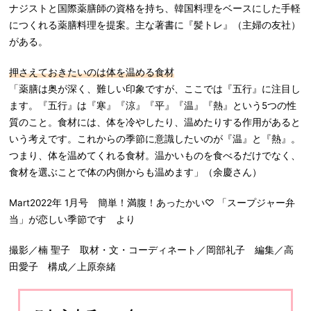
ナジストと国際薬膳師の資格を持ち、韓国料理をベースにした手軽
につくれる薬膳料理を提案。主な著書に『髪トレ』（主婦の友社）
がある。
押さえておきたいのは体を温める食材
「薬膳は奥が深く、難しい印象ですが、ここでは『五行』に注目し
ます。『五行』は『寒』『涼』『平』『温』『熱』という5つの性
質のこと。食材には、体を冷やしたり、温めたりする作用があると
いう考えです。これからの季節に意識したいのが『温』と『熱』。
つまり、体を温めてくれる食材。温かいものを食べるだけでなく、
食材を選ぶことで体の内側からも温めます」（余慶さん）
Mart2022年 1月号 簡単！満腹！あったかい♡ 「スープジャー弁
当」が恋しい季節です より
撮影／楠 聖子 取材・文・コーディネート／岡部礼子 編集／高
田愛子 構成／上原奈緒