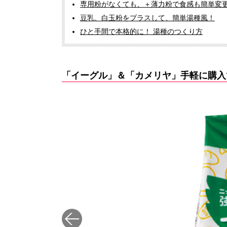
専用粉がなくても、＋薄力粉で食感も簡単変
豆乳、白玉粉をプラスして、簡単湯種風！
ひと手間で本格的に！ 湯種のつくり方
「イーグル」＆「カメリヤ」手軽に購入