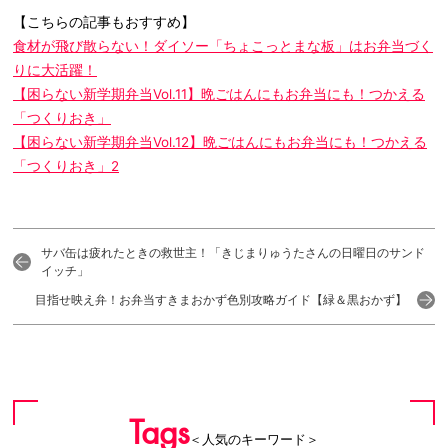
【こちらの記事もおすすめ】
食材が飛び散らない！ダイソー「ちょこっとまな板」はお弁当づく
りに大活躍！
【困らない新学期弁当Vol.11】晩ごはんにもお弁当にも！つかえる
「つくりおき」
【困らない新学期弁当Vol.12】晩ごはんにもお弁当にも！つかえる
「つくりおき」2
サバ缶は疲れたときの救世主！「きじまりゅうたさんの日曜日のサンド
イッチ」
目指せ映え弁！お弁当すきまおかず色別攻略ガイド【緑＆黒おかず】
Tags
＜人気のキーワード＞