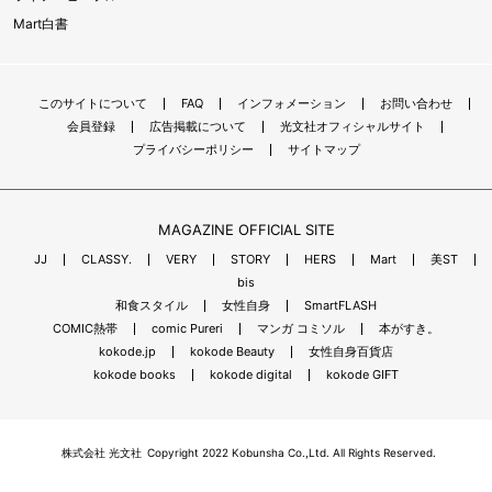
Mart白書
このサイトについて
FAQ
インフォメーション
お問い合わせ
会員登録
広告掲載について
光文社オフィシャルサイト
プライバシーポリシー
サイトマップ
MAGAZINE OFFICIAL SITE
JJ
CLASSY.
VERY
STORY
HERS
Mart
美ST
bis
和食スタイル
女性自身
SmartFLASH
COMIC熱帯
comic Pureri
マンガ コミソル
本がすき。
kokode.jp
kokode Beauty
女性自身百貨店
kokode books
kokode digital
kokode GIFT
株式会社 光文社
Copyright 2022 Kobunsha Co.,Ltd. All Rights Reserved.