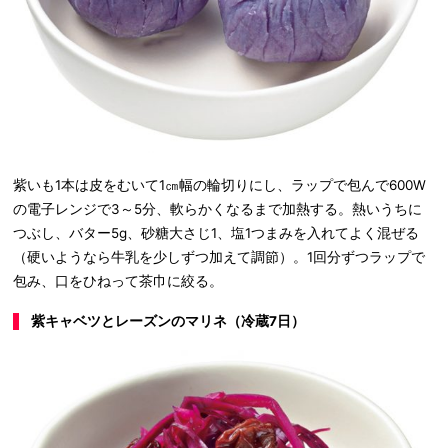
紫いも1本は皮をむいて1㎝幅の輪切りにし、ラップで包んで600W
の電子レンジで3～5分、軟らかくなるまで加熱する。熱いうちに
つぶし、バター5g、砂糖大さじ1、塩1つまみを入れてよく混ぜる
（硬いようなら牛乳を少しずつ加えて調節）。1回分ずつラップで
包み、口をひねって茶巾に絞る。
紫キャベツとレーズンのマリネ（冷蔵7日）