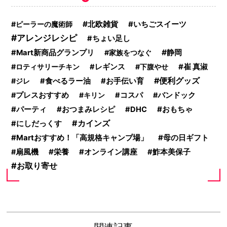
北欧雑貨
いちごスイーツ
ピーラーの魔術師
アレンジレシピ
ちょい足し
静岡
Mart新商品グランプリ
家族をつなぐ
ロティサリーチキン
レギンス
下腹やせ
崔 真淑
便利グッズ
ジレ
食べるラー油
お手伝い育
プレスおすすめ
キリン
コスパ
バンドック
おもちゃ
パーティ
おつまみレシピ
DHC
カインズ
にしだっくす
Martおすすめ！「高規格キャンプ場」
母の日ギフト
栄養
オンライン講座
扇風機
鮓本美保子
お取り寄せ