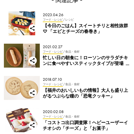
- 関連記事 -
2023.04.26
フード・レシピ
/ レシピ
【今日のごはん】スイートチリと相性抜群
♡ 「エビとチーズの春巻き」
2021.02.27
フード・レシピ
/ 食品・食材
忙しい日の朝食に！ローソンのサラダチキ
ンに食べやすいスティックタイプが登場
【Writer’s Pick】
2018.07.10
フード・レシピ
/ 食品・食材
【福井のおいしいもの情報】大人も盛り上
がるつぶらな瞳の「恐竜クッキー」
2020.02.08
フード・レシピ
/ 食品・食材
「コストコ出口調査隊！ヘビーユーザーイ
チオシの「チーズ」と「お菓子」