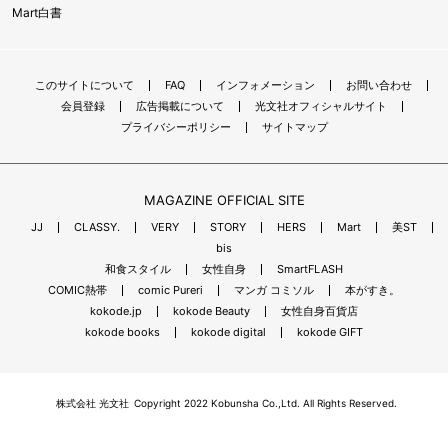
Mart白書
このサイトについて
FAQ
インフォメーション
お問い合わせ
会員登録
広告掲載について
光文社オフィシャルサイト
プライバシーポリシー
サイトマップ
MAGAZINE OFFICIAL SITE
JJ
CLASSY.
VERY
STORY
HERS
Mart
美ST
bis
和食スタイル
女性自身
SmartFLASH
COMIC熱帯
comic Pureri
マンガ コミソル
本がすき。
kokode.jp
kokode Beauty
女性自身百貨店
kokode books
kokode digital
kokode GIFT
株式会社 光文社
Copyright 2022 Kobunsha Co.,Ltd. All Rights Reserved.