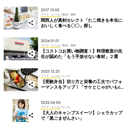
2017.10.02
フード・レシピ
/ 食品・食材
関西人が真剣セレクト「たこ焼きを本当に
おいしく食べる〇〇」探し
2024.01.01
フード・レシピ
/ 食品・食材
【コストコお買い物調査！】料理教室の先
生が認めた「もう手放せない食材」２選
2023.12.23
フード・レシピ
/ レシピ
【受験弁当】切り方と栄養の工夫でパフォ
ーマンスをアップ！「サケとじゃがいもの
チーズ焼き弁当」
2022.06.04
フード・レシピ
/ レシピ
【大人のキャンプスイーツ】シェラカップ
で「黒ごまぜんさい」