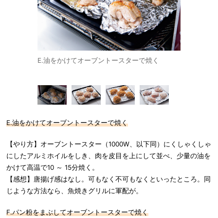
ースターで焼
E.油をかけてオーブントースターで焼く
F.パン粉
E.油をかけてオーブントースターで焼く
【やり方】オーブントースター（1000W、以下同）にくしゃくしゃ
にしたアルミホイルをしき、肉を皮目を上にして並べ、少量の油を
かけて高温で10 ～ 15分焼く。
【感想】唐揚げ感はなし。可もなく不可もなくといったところ。同
じような方法なら、魚焼きグリルに軍配が。
F.パン粉をまぶしてオーブントースターで焼く