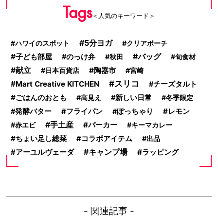
Tags
＜人気のキーワード＞
5分ヨガ
ハワイのスポット
クリアポーチ
バッグ
子ども部屋
のっけ弁
秋田
旬食材
献立
陶器市
日本百貨店
宮崎
スリコ
Mart Creative KITCHEN
チーズタルト
ごはんのおとも
高見え
新しい日常
冬季限定
レモン
発酵バター
フライパン
ぽっちゃり
手土産
赤エビ
パーカー
キーマカレー
ちょい足し総菜
コラボアイテム
出品
キャンプ場
ラッピング
アーユルヴェーダ
- 関連記事 -