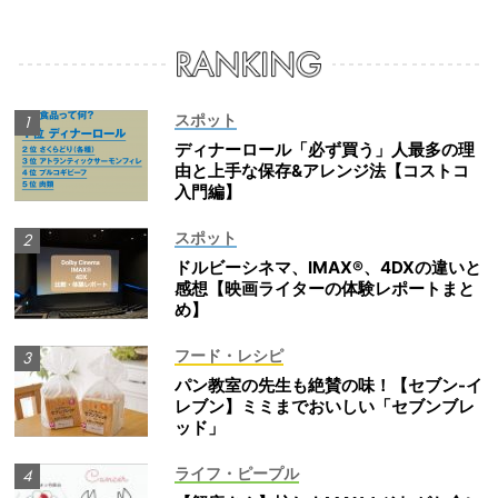
スポット
ディナーロール「必ず買う」人最多の理
由と上手な保存&アレンジ法【コストコ
入門編】
スポット
ドルビーシネマ、IMAX®、4DXの違いと
感想【映画ライターの体験レポートまと
め】
フード・レシピ
パン教室の先生も絶賛の味！【セブン-イ
レブン】ミミまでおいしい「セブンブレ
ッド」
ライフ・ピープル