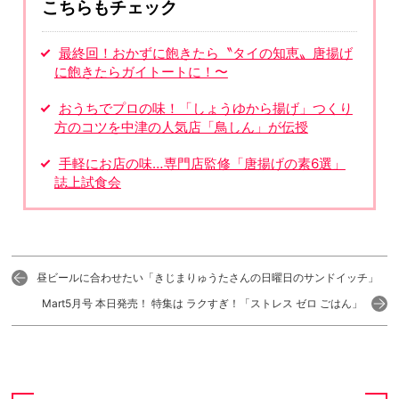
こちらもチェック
最終回！おかずに飽きたら〝タイの知恵〟唐揚げ
に飽きたらガイトートに！〜
おうちでプロの味！「しょうゆから揚げ」つくり
方のコツを中津の人気店「鳥しん」が伝授
手軽にお店の味…専門店監修「唐揚げの素6選」
誌上試食会
昼ビールに合わせたい「きじまりゅうたさんの日曜日のサンドイッチ」
Mart5月号 本日発売！ 特集は ラクすぎ！「ストレス ゼロ ごはん」