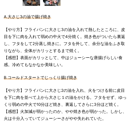
A.大さじ3の油で揚げ焼き
【やり方】フライパンに大さじ3の油を入れて熱したところに、皮
目を下に肉を入れて弱めの中火で4分焼く。焼き色がついたら裏返
し、フタをして2分蒸し焼きに。フタを外して、余分な油をふき取
りながら、全体がカリッとするまで焼く。
【感想】表面がカリッとして、中はジューシーな唐揚げらしい食
感。冷めてもなかなか美味しい。
B.コールドスタートでじっくり揚げ焼き
【やり方】フライパンに大さじ2の油を入れ、火をつける前に皮目
を下に肉を並べて上から大さじ１の油をかける。フタをせず、ゆっ
くり弱めの中火で10分ほど焼き、裏返してさらに3分ほど焼く。
【感想】火加減が弱かったのか、やや焼き色が弱かった。しかし、
火は十分入っていてジューシーさがやや失われていた。