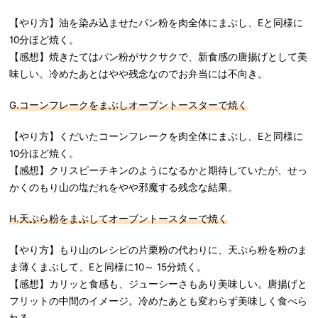
【やり方】油を染み込ませたパン粉を肉全体にまぶし、Eと同様に
10分ほど焼く。
【感想】焼きたてはパン粉がサクサクで、新食感の唐揚げとして美
味しい。冷めたあとはやや残念なのでお弁当には不向き。
G.コーンフレークをまぶしオーブントースターで焼く
【やり方】くだいたコーンフレークを肉全体にまぶし、Eと同様に
10分ほど焼く。
【感想】クリスピーチキンのようになるかと期待していたが、せっ
かくのもり山の塩だれをやや邪魔する残念な結果。
H.天ぷら粉をまぶしてオーブントースターで焼く
【やり方】もり山のレシピの片栗粉の代わりに、天ぷら粉を粉のま
ま薄くまぶして、Eと同様に10～ 15分焼く。
【感想】カリッと食感も、ジューシーさもあり美味しい。唐揚げと
フリットの中間のイメージ。冷めたあとも変わらず美味しく食べら
れる。