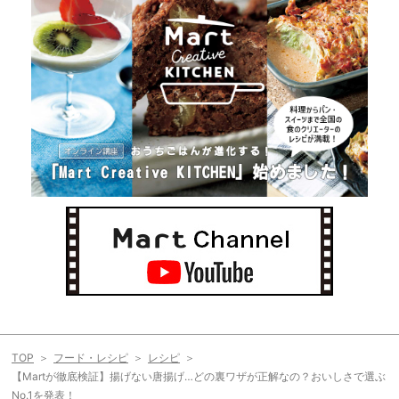
TOP
フード・レシピ
レシピ
【Martが徹底検証】揚げない唐揚げ…どの裏ワザが正解なの？おいしさで選ぶ
No.1を発表！