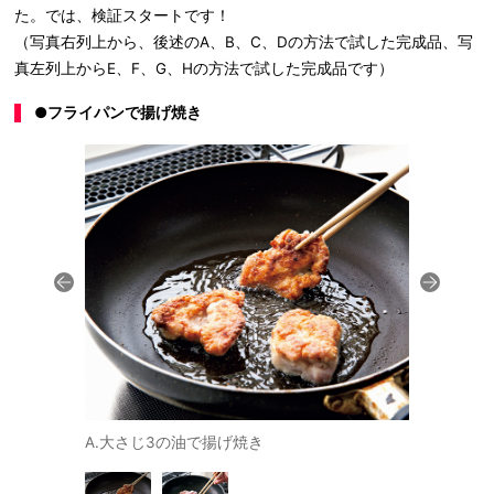
た。では、検証スタートです！
（写真右列上から、後述のA、B、C、Dの方法で試した完成品、写
真左列上からE、F、G、Hの方法で試した完成品です）
●フライパンで揚げ焼き
げ焼き
A.大さじ3の油で揚げ焼き
B.コール