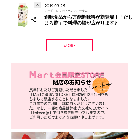
2019.03.25
フード・レシピ
/ Martフォーラム
創味食品から万能調味料が新登場！「だし
まろ酢」で料理の幅が広がります♪
MORE