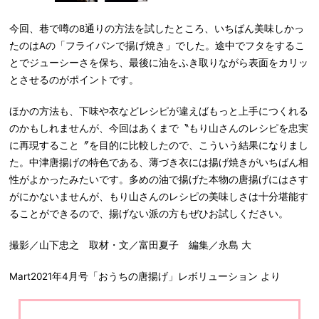
今回、巷で噂の8通りの方法を試したところ、いちばん美味しかっ
たのはAの「フライパンで揚げ焼き」でした。途中でフタをするこ
とでジューシーさを保ち、最後に油をふき取りながら表面をカリッ
とさせるのがポイントです。
ほかの方法も、下味や衣などレシピが違えばもっと上手につくれる
のかもしれませんが、今回はあくまで〝もり山さんのレシピを忠実
に再現すること〞を目的に比較したので、こういう結果になりまし
た。中津唐揚げの特色である、薄づき衣には揚げ焼きがいちばん相
性がよかったみたいです。多めの油で揚げた本物の唐揚げにはさす
がにかないませんが、もり山さんのレシピの美味しさは十分堪能す
ることができるので、揚げない派の方もぜひお試しください。
撮影／山下忠之 取材・文／富田夏子 編集／永島 大
Mart2021年4月号「おうちの唐揚げ」レボリューション より