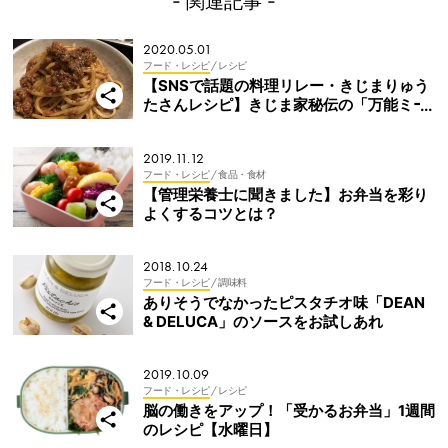
- 関連記事 -
2020.05.01
フード・レシピ
/ レシピ
【SNSで話題の料理リレー・きじまりゅう
たさんレシピ】きじま家秘伝の「万能ミー
トソース」
2019.11.12
フード・レシピ
/ 食品・食材
【管理栄養士に聞きました】お弁当を彩り
よくするコツとは？
2018.10.24
フード・レシピ
/ 調味料
ありそうでなかったピスタチオ味「DEAN
& DELUCA」のソースをお試しあれ
2019.10.09
フード・レシピ
/ レシピ
脳の働きをアップ！「受かるお弁当」1週間
のレシピ【水曜日】