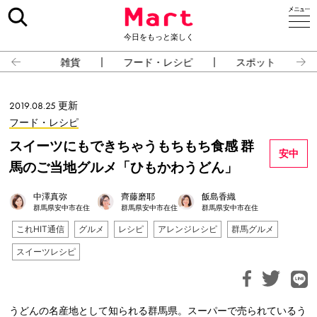
今日をもっと楽しく
雑貨
フード・レシピ
スポット
2019.08.25 更新
フード・レシピ
スイーツにもできちゃうもちもち食感 群
安中
馬のご当地グルメ「ひもかわうどん」
中澤真弥
齊藤磨耶
飯島香織
群馬県安中市在住
群馬県安中市在住
群馬県安中市在住
これHIT通信
グルメ
レシピ
アレンジレシピ
群馬グルメ
スイーツレシピ
うどんの名産地として知られる群馬県。スーパーで売られているう