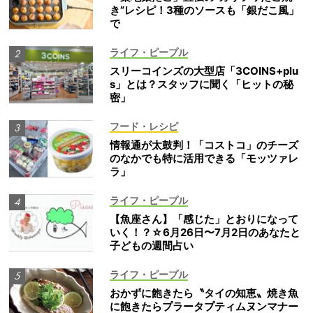
き”レシピ！3種のソースも「銀だこ風」
で
ライフ・ピープル
スリーコインズの大型店「3COINS+plu
s」とは？スタッフに聞く「ヒットの秘
密」
フード・レシピ
情報通が太鼓判！「コストコ」のチーズ
のなかでも特に活用できる「モッツァレ
ラ」
ライフ・ピープル
【魚座さん】「感じた」とおりになって
いく！？☆6月26日〜7月2日のあなたと
子どもの週間占い
ライフ・ピープル
おかずに飽きたら〝タイの知恵〟焼き魚
に飽きたらプラータプティムヌンマナー