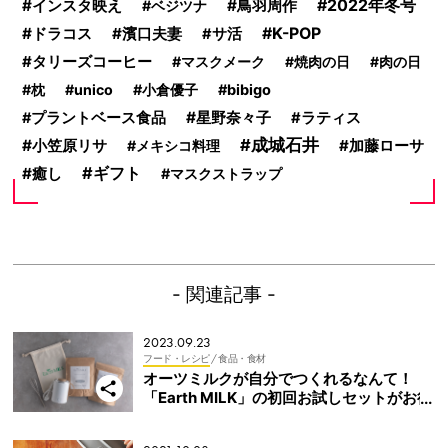
インスタ映え
鳥羽周作
2022年冬号
ベジツナ
ドラコス
濱口夫妻
K-POP
サ活
タリーズコーヒー
マスクメーク
焼肉の日
肉の日
枕
unico
小倉優子
bibigo
星野奈々子
プラントベース食品
ラティス
成城石井
小笠原リサ
加藤ローサ
メキシコ料理
ギフト
癒し
マスクストラップ
- 関連記事 -
2023.09.23
フード・レシピ
/ 食品・食材
オーツミルクが自分でつくれるなんて！
「Earth MILK」の初回お試しセットがお得
で絶対欲しくなる！