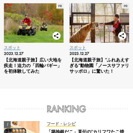
スポット
スポット
2023.12.27
2023.12.27
【北海道親子旅】広い大地を
【北海道親子旅】“ふれあえす
疾走！迫力の「四輪バギー」
ぎる”動物園「ノースサファリ
を初体験してみた
サッポロ」に驚いた！
フード・レシピ
「築地銀だこ」直伝の”カリフワたこ焼