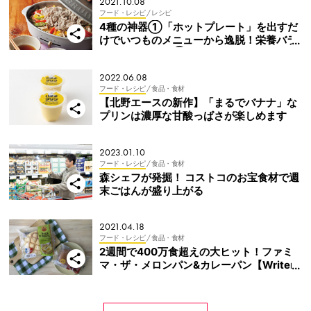
2021.10.08
フード・レシピ
/ レシピ
4種の神器①「ホットプレート」を出すだ
けでいつものメニューから逸脱！栄養バラ
ンス満点レシピ①
2022.06.08
フード・レシピ
/ 食品・食材
【北野エースの新作】「まるでバナナ」な
プリンは濃厚な甘酸っぱさが楽しめます
2023.01.10
フード・レシピ
/ 食品・食材
森シェフが発掘！ コストコのお宝食材で週
末ごはんが盛り上がる
2021.04.18
フード・レシピ
/ 食品・食材
2週間で400万食超えの大ヒット！ファミ
マ・ザ・メロンパン&カレーパン【Writer’s
Pick】