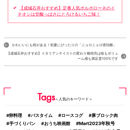
【成城石井おすすめ】定番人気ポルボローネのイ
チオシは甘酸っぱさにとろけるいちご味！
かわいいにも程がある！初夏にぴったりの「ニョロニョロ琥珀糖」
【成城石井おすすめ】イタリアンテイストの変わり種焼売は味もボリュ
ーム感も満足度100%です
Tags
＜人気のキーワード＞
卵料理
バスタイム
ロースコグ
豚ブロック肉
手づくりパン
Mart2023年秋号
おうち映画館