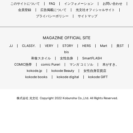
このサイトについて
FAQ
インフォメーション
お問い合わせ
会員登録
広告掲載について
光文社オフィシャルサイト
プライバシーポリシー
サイトマップ
MAGAZINE OFFICIAL SITE
JJ
CLASSY.
VERY
STORY
HERS
Mart
美ST
bis
和食スタイル
女性自身
SmartFLASH
COMIC熱帯
comic Pureri
マンガ コミソル
本がすき。
kokode.jp
kokode Beauty
女性自身百貨店
kokode books
kokode digital
kokode GIFT
株式会社 光文社
Copyright 2022 Kobunsha Co.,Ltd. All Rights Reserved.