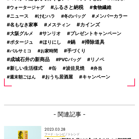
ふるさと納税
食物繊維
ウォータージャグ
ニュース
けむハラ
冬のバッグ
メンバーカラー
カインズ
名もなき家事
メスティン
大阪グルメ
サンリオ
プレゼントキャンペーン
鍋
掃除道具
ポタージュ
ほりにし
手づくり
バルサミコ
お家時間
成城石井の新商品
PVCバッグ
リノベ
新しい生活様式
缶
波佐見焼
弁当
おうち居酒屋
キャンペーン
週末朝ごはん
- 関連記事 -
2023.03.28
フード・レシピ
/ トレンド