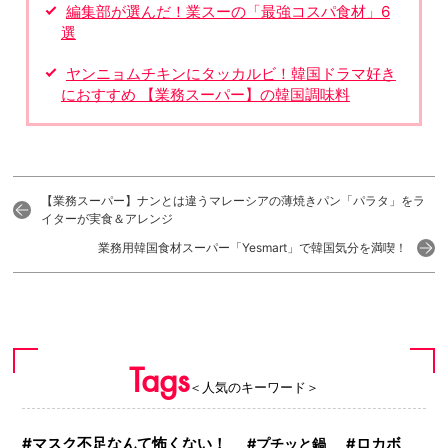
編集部が選んだ！業スーの「最強コスパ食材」6
選
ヤンニョムチキンにタッカルビ！韓国ドラマ好き
におすすめ 【業務スーパー】の韓国調味料
【業務スーパー】ナンとは違うマレーシアの薄焼きパン「パラタ」をラ
イターが実食＆アレンジ
業務用韓国食材スーパー「Yesmart」で韓国気分を満喫！
Tags
＜人気のキーワード＞
マスク不足なんて怖くない！
プチッと鍋
ロカボ