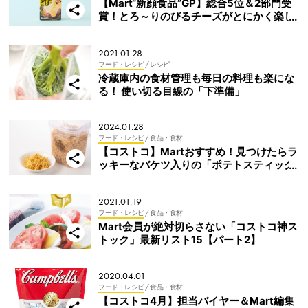
【Mart“新顔食品”GP】総合5位＆2部門受
賞！とろ～りのびるチーズがとにかく楽し
い！
2021.01.28
フード・レシピ
/ レシピ
冷蔵庫内の食材管理も毎日の料理も楽にな
る！ 使い切る目線の「下準備」
2024.01.28
フード・レシピ
/ 食品・食材
【コストコ】Martおすすめ！見つけたらラ
ッキーなバケツ入りの「ポテトスティック
1kg」
2021.01.19
フード・レシピ
/ 食品・食材
Mart会員が絶対切らさない「コストコ神ス
トック」最新リスト15【パート2】
2020.04.01
フード・レシピ
/ 食品・食材
【コストコ4月】担当バイヤー＆Mart編集