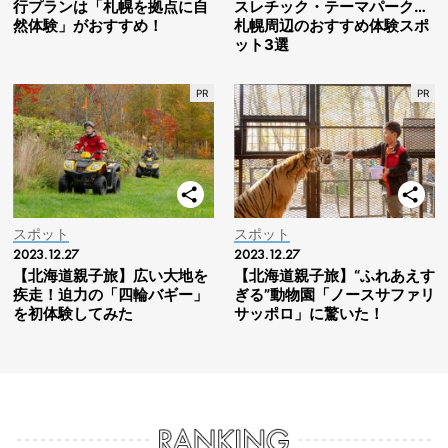
行プランは「札幌を拠点に自
スレチック・テーマパーク…
然体験」がおすすめ！
札幌周辺のおすすめ体験スポ
ット3選
スポット
スポット
2023.12.27
2023.12.27
【北海道親子旅】広い大地を
【北海道親子旅】“ふれあえす
疾走！迫力の「四輪バギー」
ぎる”動物園「ノースサファリ
を初体験してみた
サッポロ」に驚いた！