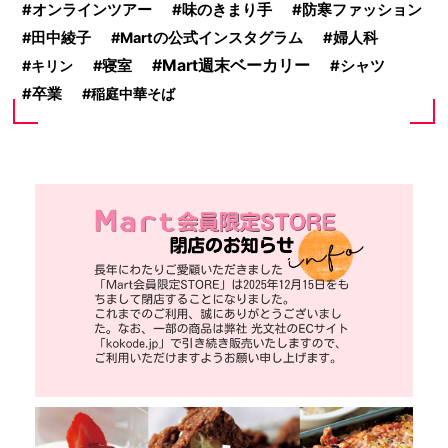
味のきまり手
オンラインツアー
防寒ファッション
田中綾子
Martの公式インスタグラム
婦人科
Mart週末ベーカリー
キリン
寝室
シャツ
卒業
稲庭中華そば