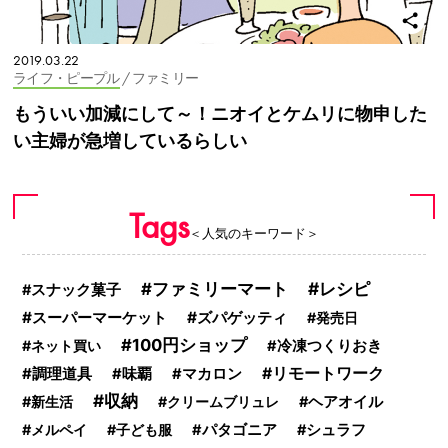
2019.03.22
ライフ・ピープル
/ ファミリー
もういい加減にして～！ニオイとケムリに物申した
い主婦が急増しているらしい
Tags
＜人気のキーワード＞
レシピ
ファミリーマート
スナック菓子
スーパーマーケット
ズパゲッティ
発売日
100円ショップ
ネット買い
冷凍つくりおき
調理道具
リモートワーク
味覇
マカロン
収納
新生活
クリームブリュレ
ヘアオイル
メルペイ
子ども服
パタゴニア
シュラフ