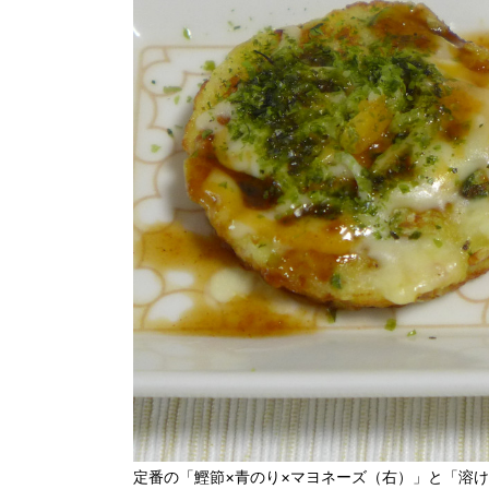
定番の「鰹節×青のり×マヨネーズ（右）」と「溶