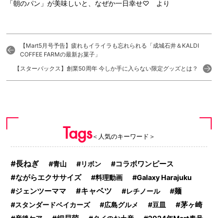
「朝のパン」が美味しいと、なぜか一日幸せ♡ より
【Mart5月号予告】疲れもイライラも忘れられる「成城石井＆KALDI
COFFEE FARMの最新お菓子」
【スターバックス】創業50周年 今しか手に入らない限定グッズとは？
Tags
＜人気のキーワード＞
長ねぎ
青山
リボン
コラボワンピース
ながらエクササイズ
料理動画
Galaxy Harajuku
キャベツ
ジェンツーママ
レチノール
麺
スタンダードベイカーズ
広島グルメ
豆皿
茅ヶ崎