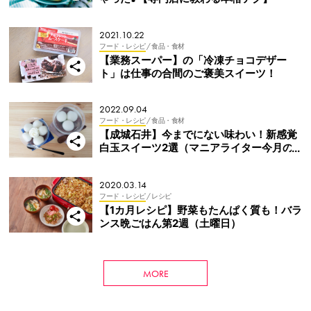
2021.10.22
フード・レシピ
/ 食品・食材
【業務スーパー】の「冷凍チョコデザー
ト」は仕事の合間のご褒美スイーツ！
2022.09.04
フード・レシピ
/ 食品・食材
【成城石井】今までにない味わい！新感覚
白玉スイーツ2選（マニアライター今月の
おすすめ）
2020.03.14
フード・レシピ
/ レシピ
【1カ月レシピ】野菜もたんぱく質も！バラ
ンス晩ごはん第2週（土曜日）
MORE