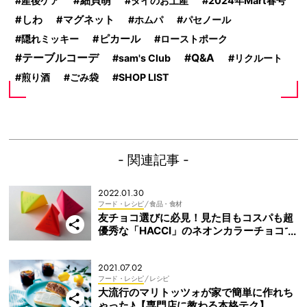
産後ケア
細貝萌
タイのお土産
2024年Mart春号
しわ
マグネット
ホムパ
パセノール
隠れミッキー
ピカール
ローストポーク
テーブルコーデ
Q&A
sam's Club
リクルート
煎り酒
ごみ袋
SHOP LIST
- 関連記事 -
2022.01.30
フード・レシピ
/ 食品・食材
友チョコ選びに必見！見た目もコスパも超
優秀な「HACCI」のネオンカラーチョコで
差をつけて
2021.07.02
フード・レシピ
/ レシピ
大流行のマリトッツォが家で簡単に作れち
ゃった♪【専門店に教わる本格テク】