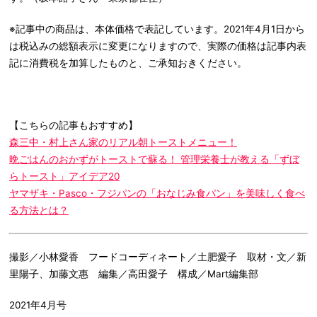
※記事中の商品は、本体価格で表記しています。2021年4月1日から
は税込みの総額表示に変更になりますので、実際の価格は記事内表
記に消費税を加算したものと、ご承知おきください。
【こちらの記事もおすすめ】
森三中・村上さん家のリアル朝トーストメニュー！
晩ごはんのおかずがトーストで蘇る！ 管理栄養士が教える「ずぼ
らトースト」アイデア20
ヤマザキ・Pasco・フジパンの「おなじみ食パン」を美味しく食べ
る方法とは？
撮影／小林愛香 フードコーディネート／土肥愛子 取材・文／新
里陽子、加藤文惠 編集／高田愛子 構成／Mart編集部
2021年4月号