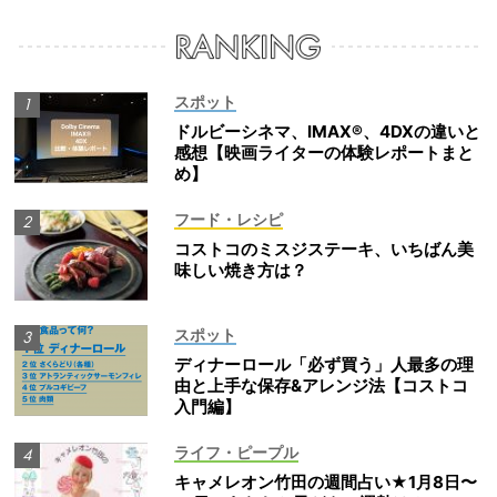
スポット
ドルビーシネマ、IMAX®、4DXの違いと
感想【映画ライターの体験レポートまと
め】
フード・レシピ
コストコのミスジステーキ、いちばん美
味しい焼き方は？
スポット
ディナーロール「必ず買う」人最多の理
由と上手な保存&アレンジ法【コストコ
入門編】
ライフ・ピープル
キャメレオン竹田の週間占い★1月8日〜