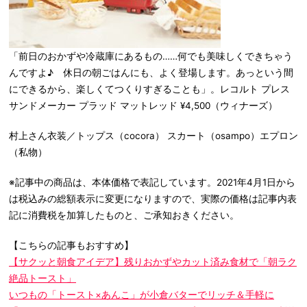
「前日のおかずや冷蔵庫にあるもの……何でも美味しくできちゃう
んですよ♪ 休日の朝ごはんにも、よく登場します。あっという間
にできるから、楽しくてつくりすぎることも」。レコルト プレス
サンドメーカー プラッド マットレッド ¥4,500（ウィナーズ）
村上さん衣装／トップス（cocora） スカート（osampo）エプロン
（私物）
※記事中の商品は、本体価格で表記しています。2021年4月1日から
は税込みの総額表示に変更になりますので、実際の価格は記事内表
記に消費税を加算したものと、ご承知おきください。
【こちらの記事もおすすめ】
【サクッと朝食アイデア】残りおかずやカット済み食材で「朝ラク
絶品トースト」
いつもの「トースト×あんこ」が小倉バターでリッチ＆手軽に