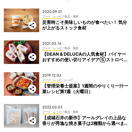
2020.09.01
フード・レシピ
/ 食品・食材
災害時こそ美味しいものが食べたい！ 気分
が上がるストック食材
2021.05.14
フード・レシピ
/ 食品・食材
【DEAN & DELUCAの人気食材】バイヤー
おすすめの使い切りアイデア⑤ストロベリ
ージャム
2019.12.03
フード・レシピ
/ レシピ
【管理栄養士提案】1週間のやりくり一汁一
菜レシピ第1週（火曜日）
2022.05.03
フード・レシピ
/ 食品・食材
【成城石井の新作】アールグレイの上品な
香りが秀逸な焼き菓子は2種類から選べま
す！