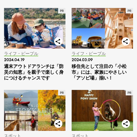
ライフ・ピープル
ライフ・ピープル
2024.04.19
2024.03.09
週末アウトドアランチは「防
移住先として注目の「小松
災の知恵」を親子で楽しく身
市」には、家族にやさしい
につけるチャンスです
「アソビ場」揃い！
スポット
スポット