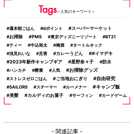
Tags
＜人気のキーワード＞
スーパーマーケット
週末朝ごはん
dポイント
お掃除
PMS
東京ディズニーリゾート
BT21
ティー
中込裕太
梅酒
タートルネック
#イマデキ
浅見れいな
災害
カレーうどん
2023年新作キャンプギア
星野奈々子
防水
お掃除グッズ
ハンカチ
酵素
人気
自由研究
ストレスゼロごはん
ご当地おにぎり
キャンプ飯
SAILORS
スチーマー
ルーメナー
美髪
カルディのお菓子
サーフィン
カードゲーム
- 関連記事 -