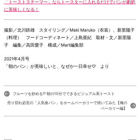
「トーストスチーマー」ならトースターに入れるだけでパンが劇的
に美味しくなる！
撮影／北川鉄雄 スタイリング／Maki Maruko（衣装）、新里陽子
（料理） フードコーディネート／上島亜紀 取材・文／新里陽
子 編集／高田愛子 構成／Mart編集部
2021年4月号
「朝のパン」が美味しいと、なぜか一日幸せ♡ より
フルーツを炒める!? 朝の10分でできるビジュアル系トースト
売り切れ必至の「人気食パン」をホームベーカリーで焼いてみた【俺の
ベーカリー編】