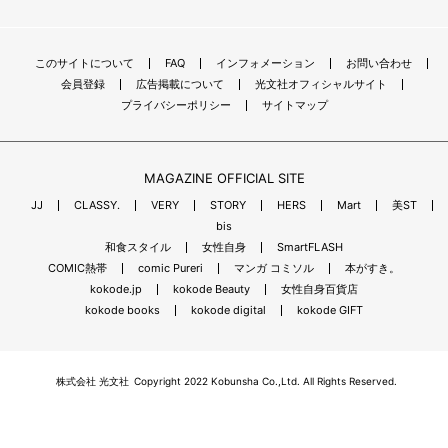
このサイトについて
FAQ
インフォメーション
お問い合わせ
会員登録
広告掲載について
光文社オフィシャルサイト
プライバシーポリシー
サイトマップ
MAGAZINE OFFICIAL SITE
JJ
CLASSY.
VERY
STORY
HERS
Mart
美ST
bis
和食スタイル
女性自身
SmartFLASH
COMIC熱帯
comic Pureri
マンガ コミソル
本がすき。
kokode.jp
kokode Beauty
女性自身百貨店
kokode books
kokode digital
kokode GIFT
株式会社 光文社
Copyright 2022 Kobunsha Co.,Ltd. All Rights Reserved.