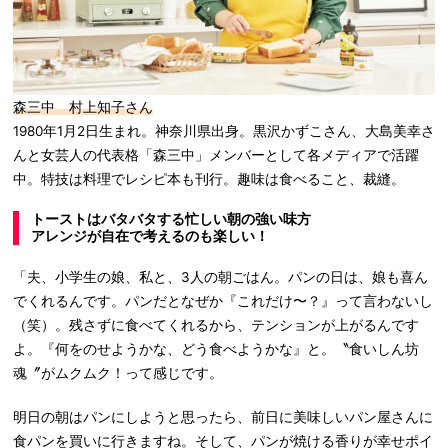
森三中 村上知子さん
1980年1月2日生まれ。神奈川県出身。黒沢かずこさん、大島美幸さ
んと女芸人の代表格「森三中」メンバーとして各メディアで活躍
中。特技は料理でレシピ本も刊行。趣味は食べること、裁縫。
トーストはバタバタする忙しい朝の強い味方
アレンジが自在で考えるのも楽しい！
「夫、小学生の娘、私と、3人の朝ごはん。パンの日は、娘も喜ん
でくれるんです。パンだとなぜか『これだけ〜？』って言わないし
（笑）。残さずに食べてくれるから、テンションが上がるんです
よ。『何をのせようかな、どう食べようかな』と。〝食いしん坊
魂〞がムクムク！って感じです。
明日の朝はパンにしようと思ったら、前日に美味しいパン屋さんに
食パンを買いに行きますね。そして、パンが焼ける香りが幸せポイ