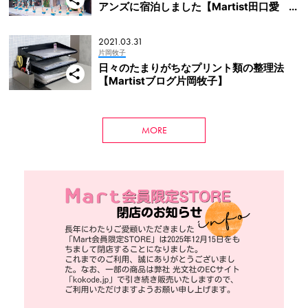
アンズに宿泊しました【Martist田口愛
佳】
2021.03.31
片岡牧子
日々のたまりがちなプリント類の整理法
【Martistブログ片岡牧子】
MORE