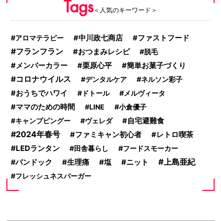
Tags
＜人気のキーワード＞
アロマテラピー
中川政七商店
ファストフード
フランフラン
おつまみレシピ
脱毛
メンバーカラー
栗原心平
簡単お菓子づくり
コロナウイルス
デンタルケア
ネルソン彩子
おうちでハワイ
ドトール
メルヴィータ
ママのための時間
LINE
小倉優子
キャンプピングー
ヴェレダ
自宅避難食
2024年春号
ファミキャン初心者
レトロ喫茶
LEDランタン
田舎暮らし
フードスモーカー
上島亜紀
ニット
バンドック
生理痛
塩
フレッシュネスバーガー