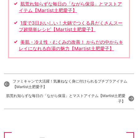
肌荒れ知らずな毎日の「ながら保湿」とマストア
イテム【Martist土肥愛子】
1度で3日おいしい！大鍋でつくる具だくさんスー
プ超簡単レシピ【Martist土肥愛子】
美肌・冷え性・むくみの改善！ からだの中からキ
レイになれる白湯の魅力【Martist土肥愛子】
ファミキャンで大活躍！気兼ねなく身に付けられるプチプラアイテム
【Martist土肥愛子】
肌荒れ知らずな毎日の「ながら保湿」とマストアイテム【Martist土肥愛
子】