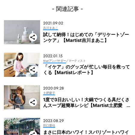
- 関連記事 -
2021.09.02
吉川まあこ
試して納得！はじめての「デリケートゾー
ンケア」【Martist吉川まあこ】
2022.01.15
Mart アンバサダー
/ マーティスト
「イケア」のグッズが 忙しい毎日を救って
くる【Martistレポート】
2020.09.28
土肥愛子
1度で3日おいしい！大鍋でつくる具だくさ
んスープ超簡単レシピ【Martist土肥愛
子】
2023.08.29
田口愛佳
まさに日本のハワイ！スパリゾートハワイ