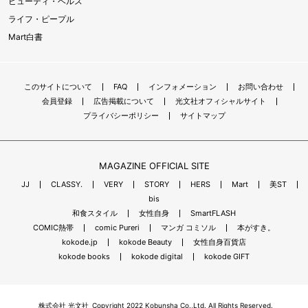
ビューティ・ヘルス
ライフ・ピープル
Mart白書
このサイトについて
FAQ
インフォメーション
お問い合わせ
会員登録
広告掲載について
光文社オフィシャルサイト
プライバシーポリシー
サイトマップ
MAGAZINE OFFICIAL SITE
JJ
CLASSY.
VERY
STORY
HERS
Mart
美ST
bis
和食スタイル
女性自身
SmartFLASH
COMIC熱帯
comic Pureri
マンガ コミソル
本がすき。
kokode.jp
kokode Beauty
女性自身百貨店
kokode books
kokode digital
kokode GIFT
株式会社 光文社
Copyright 2022 Kobunsha Co.,Ltd. All Rights Reserved.