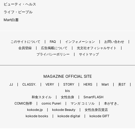
ビューティ・ヘルス
ライフ・ピープル
Mart白書
このサイトについて
FAQ
インフォメーション
お問い合わせ
会員登録
広告掲載について
光文社オフィシャルサイト
プライバシーポリシー
サイトマップ
MAGAZINE OFFICIAL SITE
JJ
CLASSY.
VERY
STORY
HERS
Mart
美ST
bis
和食スタイル
女性自身
SmartFLASH
COMIC熱帯
comic Pureri
マンガ コミソル
本がすき。
kokode.jp
kokode Beauty
女性自身百貨店
kokode books
kokode digital
kokode GIFT