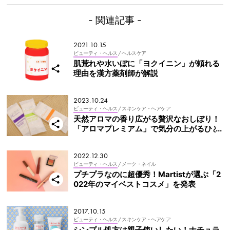
- 関連記事 -
2021.10.15
ビューティ・ヘルス
/ ヘルスケア
肌荒れや水いぼに「ヨクイニン」が頼れる
理由を漢方薬剤師が解説
2023.10.24
ビューティ・ヘルス
/ スキンケア・ヘアケア
天然アロマの香り広がる贅沢なおしぼり！
「アロマプレミアム」で気分の上がるひと
ときを！
2022.12.30
ビューティ・ヘルス
/ メーク・ネイル
プチプラなのに超優秀！Martistが選ぶ「2
022年のマイベストコスメ」を発表
2017.10.15
ビューティ・ヘルス
/ スキンケア・ヘアケア
シンプル処方は親子使いしたい！ナチュラ