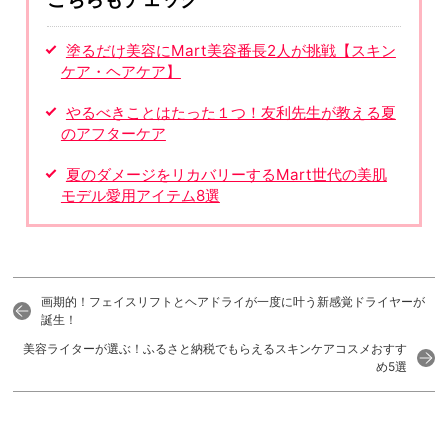
塗るだけ美容にMart美容番長2人が挑戦【スキン
ケア・ヘアケア】
やるべきことはたった１つ！友利先生が教える夏
のアフターケア
夏のダメージをリカバリーするMart世代の美肌
モデル愛用アイテム8選
画期的！フェイスリフトとヘアドライが一度に叶う新感覚ドライヤーが
誕生！
美容ライターが選ぶ！ふるさと納税でもらえるスキンケアコスメおすす
め5選