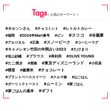
Tags
＜人気のキーワード＞
ネルソンさん
レトルトカレー
チョコミント
スリコ
冷蔵庫
福岡
2024年Mart春号
ビン
スノーピーク
アルジタル
広島
コーヒーマグ
キャメレオン竹田の年間占い2023
たけまり
池上紗織
ブラウス
再利用
OLIVE YOUNG
東京ディズニーランド
たこ焼き
煮物
小田原
チョコレート
寝室
健康米
プラントベーススイーツ
クルマ旅
山ごはん
ムーミン
ガーリックトースト
家ごはん
ギフト
家ごはんの基本