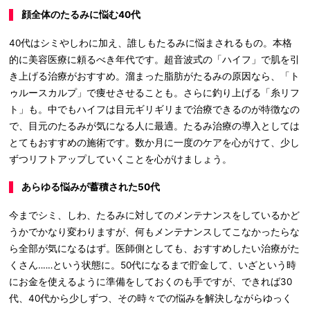
顔全体のたるみに悩む40代
40代はシミやしわに加え、誰しもたるみに悩まされるもの。本格
的に美容医療に頼るべき年代です。超音波式の「ハイフ」で肌を引
き上げる治療がおすすめ。溜まった脂肪がたるみの原因なら、「ト
ゥルースカルプ」で痩せさせることも。さらに釣り上げる「糸リフ
ト」も。中でもハイフは目元ギリギリまで治療できるのが特徴なの
で、目元のたるみが気になる人に最適。たるみ治療の導入としては
とてもおすすめの施術です。数か月に一度のケアを心がけて、少し
ずつリフトアップしていくことを心がけましょう。
あらゆる悩みが蓄積された50代
今までシミ、しわ、たるみに対してのメンテナンスをしているかど
うかでかなり変わりますが、何もメンテナンスしてこなかったらな
ら全部が気になるはず。医師側としても、おすすめしたい治療がた
くさん‥‥‥という状態に。50代になるまで貯金して、いざという時
にお金を使えるように準備をしておくのも手ですが、できれば30
代、40代から少しずつ、その時々での悩みを解決しながらゆっく