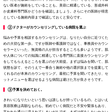
ない医者が施術をしていることも。美容に精通している、形成外科
か皮膚科専門医かどうかを確認しましょう。さらにその医師が得意
としている施術内容まで確認しておくと安心です。
➁ドクターがカウンセリングしている病院を選ぶ
悩みや予算を相談するカウンセリングは、なりたい自分に近づくた
めの大切な第一歩。ですが医師や看護師ではなく、事務員やカウン
セラーといった、無資格の人が担当するところも多いようです。肌
や人体についての知識に精通している専門医に直接カウンセリング
をしてもらえるところを選ぶのが大前提。まずは悩みを聞いて、肌
状態を診て、そのうえで一番合う施術や他の選択肢までを提案して
くれるのが本来のカウンセリング。最初に予算を聞いてきたり、セ
ットメニューを選ばせるような病院は避けた方が良さそうです。
③予算を決めておく。
きれいになりたいという思いは誰しもが持っているもの。とはいえ
美容医療は高額なものも。初めていく病院だと不安や緊張もあり、
言われた通りに流されてしまいがちです。まずは何をしたいかとい