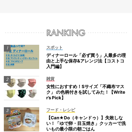
スポット
ディナーロール「必ず買う」人最多の理
由と上手な保存&アレンジ法【コストコ
入門編】
雑貨
女性におすすめ！Sサイズ「不織布マス
ク」 の色柄付きを試してみた！【Write
r’s Pick】
フード・レシピ
【Can★Do（キャンドゥ）】失敗しな
い！「ゆで卵・目玉焼き」クッカーで洗
いもの最小限の朝ごはん