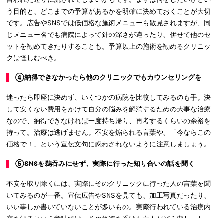
う目的と、どこまでの予算があるかを明確に決めておくことが大切
です。広告やSNSでは低価格な施術メニューも散見されますが、同
じメニュー名でも病院によって針の深さが違ったり、併せて他のセ
ットを勧めてきたりすることも。予算以上の施術を勧めるクリニッ
クは怪しむべき。
④納得できなかったら他のクリニックでもカウンセリングを
迷ったら即座に決めず、いくつかの病院を比較してみるのも手。決
して安くない費用をかけて自分の悩みを解消するための大事な治療
なので、納得できなければ一度持ち帰り、再考するくらいの余裕を
持って。治療は逃げません。不安を煽られる言葉や、「今ならこの
価格で！」という宣伝文句に惑わされないように注意しましょう。
⑤SNSを鵜吞みにせず、実際に行った知り合いの話を聞く
不安を取り除くには、実際にそのクリニックに行った人の言葉を聞
いてみるのが一番。宣伝広告やSNSを見ても、加工写真だったり、
いい事しか書いていないことが多いもの。実際行われている治療内