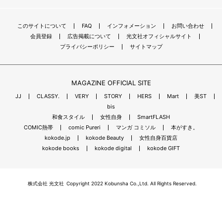
このサイトについて
FAQ
インフォメーション
お問い合わせ
会員登録
広告掲載について
光文社オフィシャルサイト
プライバシーポリシー
サイトマップ
MAGAZINE OFFICIAL SITE
JJ
CLASSY.
VERY
STORY
HERS
Mart
美ST
bis
和食スタイル
女性自身
SmartFLASH
COMIC熱帯
comic Pureri
マンガ コミソル
本がすき。
kokode.jp
kokode Beauty
女性自身百貨店
kokode books
kokode digital
kokode GIFT
株式会社 光文社
Copyright 2022 Kobunsha Co.,Ltd. All Rights Reserved.