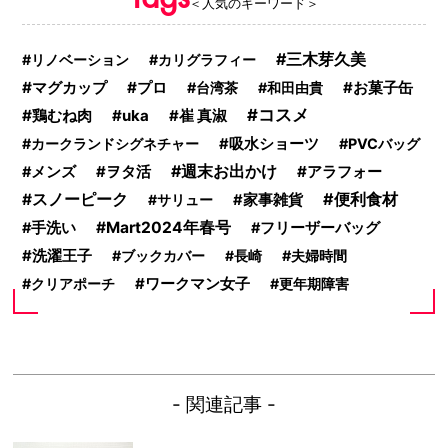
＜人気のキーワード＞
三木芽久美
リノベーション
カリグラフィー
マグカップ
プロ
お菓子缶
台湾茶
和田由貴
コスメ
鶏むね肉
uka
崔 真淑
カークランドシグネチャー
吸水ショーツ
PVCバッグ
週末お出かけ
ヲタ活
アラフォー
メンズ
便利食材
スノーピーク
サリュー
家事雑貨
Mart2024年春号
手洗い
フリーザーバッグ
洗濯王子
ブックカバー
長崎
夫婦時間
ワークマン女子
クリアポーチ
更年期障害
- 関連記事 -