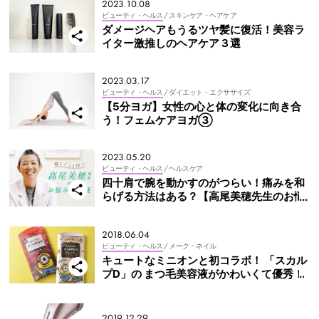
2023.10.08
ビューティ・ヘルス
/ スキンケア・ヘアケア
ダメージヘアもうるツヤ髪に復活！美容ラ
イター激推しのヘアケア３選
2023.03.17
ビューティ・ヘルス
/ ダイエット・エクササイズ
【5分ヨガ】女性の心と体の変化に向き合
う！フェムケアヨガ③
2023.05.20
ビューティ・ヘルス
/ ヘルスケア
四十肩で腕を動かすのがつらい！痛みを和
らげる方法はある？【高尾美穂先生のお悩
み処方箋】
2018.06.04
ビューティ・ヘルス
/ メーク・ネイル
キュートなミニオンと初コラボ！ 「スカル
プD」の まつ毛美容液がかわいくて優秀！
2019.12.29