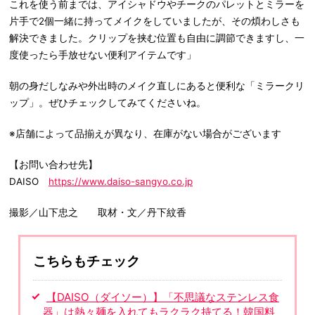
これを使う前までは、アイシャドウやチークのパレットとミラーを
片手で2個一緒に持ってメイクをしていましたが、その煩わしさも
解決できました。クリップを挟む位置も自由に調節できますし、一
度使ったら手放せない便利アイテムです」
朝の身だしなみや外出時のメイク直しにあると便利な「ミラークリ
ップ」。ぜひチェックしてみてくださいね。
※店舗によって品揃えが異なり、在庫がない場合がございます
【お問い合わせ先】
DAISO
https://www.daiso-sangyo.co.jp
撮影／山下忠之 取材・文／丹下紋香
こちらもチェック
【DAISO（ダイソー）】「不思議なステンレス食
器」は熱々麺を入れてもラクラク持てる！韓国料