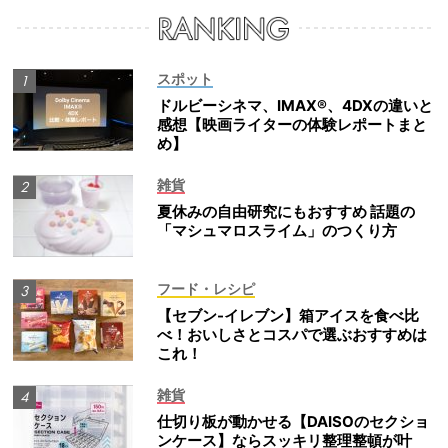
スポット
ドルビーシネマ、IMAX®、4DXの違いと
感想【映画ライターの体験レポートまと
め】
雑貨
夏休みの自由研究にもおすすめ 話題の
「マシュマロスライム」のつくり方
フード・レシピ
【セブン-イレブン】箱アイスを食べ比
べ！おいしさとコスパで選ぶおすすめは
これ！
雑貨
仕切り板が動かせる【DAISOのセクショ
ンケース】ならスッキリ整理整頓が叶