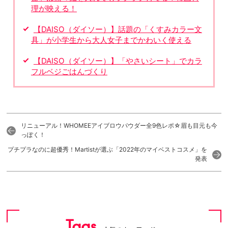
理が映える！
【DAISO（ダイソー）】話題の「くすみカラー文
具」が小学生から大人女子までかわいく使える
【DAISO（ダイソー）】「やさいシート」でカラ
フルベジごはんづくり
リニューアル！WHOMEEアイブロウパウダー全9色レポ☆眉も目元も今
っぽく！
プチプラなのに超優秀！Martistが選ぶ「2022年のマイベストコスメ」を
発表
Tags