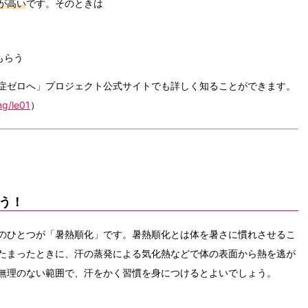
が高い
です。そのときは
もらう
症ゼロへ」プロジェクト公式サイトでも詳しく知ることができます。
ng/le01
）
う！
のひとつが「暑熱順化」です。暑熱順化とは体を暑さに慣れさせるこ
たまったときに、汗の蒸発による気化熱などで体の表面から熱を逃が
無理のない範囲で、汗をかく習慣を身につけるとよいでしょう。