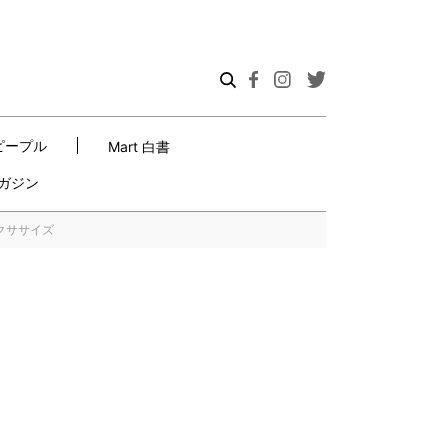
ピープル
Mart 白書
ガジン
クササイズ