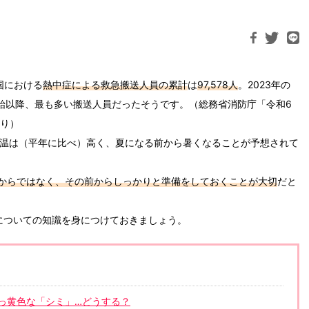
国における
熱中症による救急搬送人員の累計
は
97,578人
。2023年の
査開始以降、最も多い搬送人員だったそうです。（総務省消防庁「令和6
より）
気温は（平年に比べ）高く、夏になる前から暑くなることが予想されて
からではなく、その前からしっかりと準備をしておくことが大切
だと
についての知識を身につけておきましょう。
っ黄色な「シミ」…どうする？