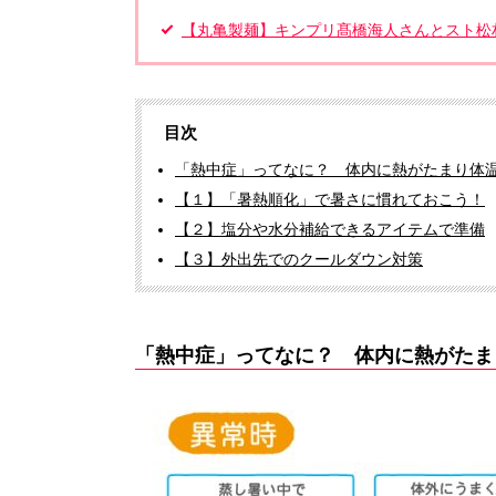
【丸亀製麺】キンプリ髙橋海人さんとスト松
目次
「熱中症」ってなに？ 体内に熱がたまり体
【１】「暑熱順化」で暑さに慣れておこう！
【２】塩分や水分補給できるアイテムで準備
【３】外出先でのクールダウン対策
「熱中症」ってなに？ 体内に熱がたま