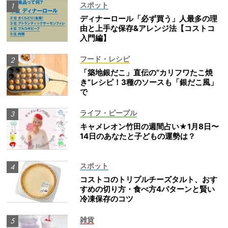
スポット
ディナーロール「必ず買う」人最多の理
由と上手な保存&アレンジ法【コストコ
入門編】
フード・レシピ
「築地銀だこ」直伝の”カリフワたこ焼
き”レシピ！3種のソースも「銀だこ風」
で
ライフ・ピープル
キャメレオン竹田の週間占い★1月8日〜
14日のあなたと子どもの運勢は？
スポット
コストコのトリプルチーズタルト、おす
すめの切り方・食べ方4パターンと賢い
冷凍保存のコツ
雑貨