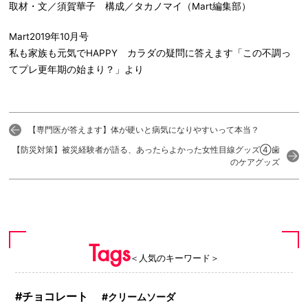
取材・文／須賀華子 構成／タカノマイ（Mart編集部）
Mart2019年10月号
私も家族も元気でHAPPY カラダの疑問に答えます「この不調っ
てプレ更年期の始まり？」より
【専門医が答えます】体が硬いと病気になりやすいって本当？
【防災対策】被災経験者が語る、あったらよかった女性目線グッズ④歯
のケアグッズ
Tags
＜人気のキーワード＞
チョコレート
クリームソーダ