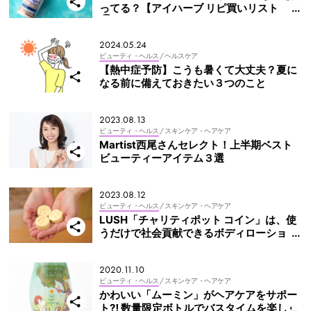
ってる？【アイハーブ リピ買いリスト
③】サプリ編
2024.05.24
ビューティ・ヘルス
/ ヘルスケア
【熱中症予防】こうも暑くて大丈夫？夏に
なる前に備えておきたい３つのこと
2023.08.13
ビューティ・ヘルス
/ スキンケア・ヘアケア
Martist西尾さんセレクト！上半期ベスト
ビューティーアイテム３選
2023.08.12
ビューティ・ヘルス
/ スキンケア・ヘアケア
LUSH「チャリティポット コイン」は、使
うだけで社会貢献できるボディローショ
ン！
2020.11.10
ビューティ・ヘルス
/ スキンケア・ヘアケア
かわいい「ムーミン」がヘアケアをサポー
ト⁈ 数量限定ボトルでバスタイムを楽しく