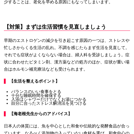
少することは、老化を早める原因にもなってしまいます。
【対策】まずは生活習慣を見直しましょう
早期のエストロゲンの減少を引き起こす原因の一つは、ストレスや
忙しさからくる生活の乱れ。不調を感じたらまず生活を見直して。
それでも症状がよくならない場合は、婦人科を受診しましょう。症
状に合わせたビタミン剤、漢方薬などの処方のほか、症状が重い場
合はホルモン補充療法なども受けられます。
【生活を整えるポイント】
バランスのいい食事をとる
十分な睡眠時間を確保する
入浴はシャワーだけでなくお湯につかる
自分に合ったストレス解消法を見つける
【海老根先生からのアドバイス】
日本人の体質には、魚を中心とした和食や伝統的な発酵食品が合っ
ています。なるべく添加物の入っていない食材を選び、和食中心の