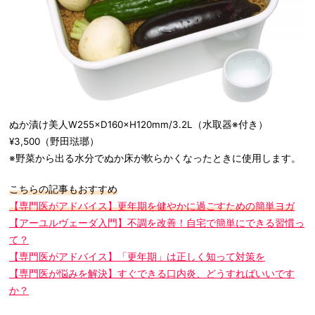
ぬか漬け美人W255×D160×H120mm/3.2L（水取器※付き）
¥3,500（野田琺瑯）
※野菜から出る水分でぬか床が軟らかくなったときに使用します。
こちらの記事もおすすめ
【専門医がアドバイス】更年期を健やかに過ごすための簡単ヨガ
【アーユルヴェーダ入門】不調を改善！自宅で簡単にできる習慣っ
て？
【専門医がアドバイス】「更年期」は正しく知って対策を
【専門医が悩みを解決】すぐできる口内炎、どうすればいいです
か？