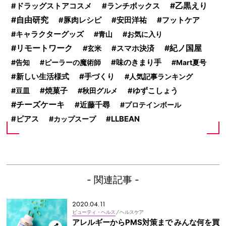
ランチボックス
乙黒えり
ドラッグストアコスメ
自由研究
フットケア
豚肉レシピ
安田洋祐
キャラクターグッズ
青山
お気に入り
リモートワーク
紀ノ国屋
玄米
スマホ決済
味のきまり手
告知
ピーラーの魔術師
Mart夏号
手づくり
新しい生活様式
人気記事ランキング
焼菓子
豆皿
秋田グルメ
ゆずこしょう
チーズケーキ
近藤千尋
プロテインボール
ピアス
カップスープ
LLBEAN
- 関連記事 -
2020.04.11
ビューティ・ヘルス
/ ヘルスケア
アレルギーからPMS対策まで みんな何を買