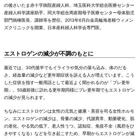
の後さいたま赤十字病院産婦人科、埼玉医科大学総合医療センター
産婦人科学講座助手、同大学総合周産期母子医療センター母体胎児
部門病棟医長、講師等を歴任。2013年6月白金高輪海老根ウィメン
ズクリニックを開業。日本産科婦人科学会専門医。
エストロゲンの減少が不調のもとに
最近では、30代後半でもイライラや気分の落ち込み、体のだる
さ、経血量の減少など更年期症状を訴える人が増えています。こう
した症状を指す一般用語として最近よく聞かれるのが「プレ更年
期」。50歳前後に訪れる更年期同様にプレ更年期でもエストロゲン
の減少が見られます。
ちなみにエストロゲンは女性の元気と健康・美容を司る女性ホルモ
ン。エストロゲンの減少は、骨量の減少、代謝異常、動脈硬化、肌
の老化、やる気の低下、老人性うつ、認知症、免疫不全（風邪をひ
きやすくなる）などを引き起こすため、早期からエストロゲンが減