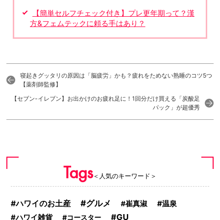
【簡単セルフチェック付き】プレ更年期って？漢
方&フェムテックに頼る手はあり？
寝起きグッタリの原因は「脳疲労」かも？疲れをためない熟睡のコツ5つ
【薬剤師監修】
【セブン-イレブン】お出かけのお疲れ足に！1回分だけ買える「炭酸足
パック」が超優秀
Tags
＜人気のキーワード＞
グルメ
ハワイのお土産
温泉
崔真淑
GU
ハワイ雑貨
コースター