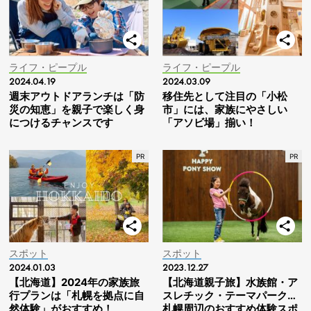
ライフ・ピープル
ライフ・ピープル
2024.04.19
2024.03.09
週末アウトドアランチは「防
移住先として注目の「小松
災の知恵」を親子で楽しく身
市」には、家族にやさしい
につけるチャンスです
「アソビ場」揃い！
スポット
スポット
2024.01.03
2023.12.27
【北海道】2024年の家族旅
【北海道親子旅】水族館・ア
行プランは「札幌を拠点に自
スレチック・テーマパーク…
然体験」がおすすめ！
札幌周辺のおすすめ体験スポ