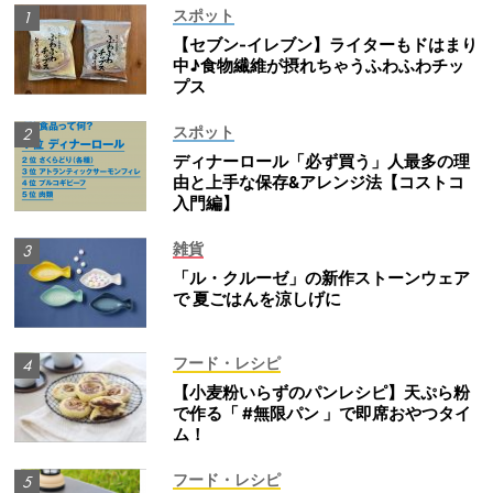
スポット
【セブン-イレブン】ライターもドはまり
中♪食物繊維が摂れちゃうふわふわチッ
プス
スポット
ディナーロール「必ず買う」人最多の理
由と上手な保存&アレンジ法【コストコ
入門編】
雑貨
「ル・クルーゼ」の新作ストーンウェア
で 夏ごはんを涼しげに
フード・レシピ
【小麦粉いらずのパンレシピ】天ぷら粉
で作る「 #無限パン 」で即席おやつタイ
ム！
フード・レシピ