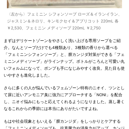
〈左から〉フェミニン シフォンソープ ローズ＆イランイラン、
ジャスミン＆ネロリ、キンモクセイ＆アプリコット 220mL 各
￥2,530、フェミニン メディソープ 220mL ￥2,750
まずはデリケートゾーンをやさしく洗い上げる専用ソープをご紹
介。なんとソープだけでも4種類あり、3種類の香りから選べる
「フェミニンシフォンソープ」と、膣カンジダ対策ができる「フェ
ミニンメディソープ」がラインナップ。ボトルがころんと可愛い丸
いフォルムになって、ポンプも手になじみやすく改良。見た目も使
いやすさも進化しました。
さらに多くの人が悩んでいるフェムゾーン特有のニオイ、ツンとし
て尿に近いアンモニア臭に強力にアプローチする「NONI」を配合
し、ニオイ悩みにもっと応えてくれるようになりました。蒸し暑く
なるこれからの季節には本当にありがたいですよね。
もはや社会現象ともいえる「膣カンジダ」をしっかりとケアする
「フェミニンメディソープも、抗真菌力や消臭力がアップ。カンジ