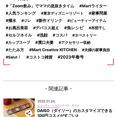
「Zoom飲み」でママの息抜きタイム
Martライター
家事問屋
人気ランキング
東京ディズニーリゾート
撥水
ジレ
新作ドリンク
ビューティーアイテム
お風呂美容
魚レシピ
デパコス超え
布団干し
セルフネイル
洗顔
コスパ
タペストリー
濱口夫妻
カップスープ
アクセサリー収納
Mart Creative KITCHEN
たたみ方
夫婦の家事負担
2023年春号
Salut！
コストコ雑貨
- 関連記事 -
2022.01.26
ビューティ・ヘルス
/ メーク・ネイル
DAISO（ダイソー）のカスタマイズできる
100円コスメがすごい♪