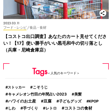
2023.03.11
フード・レシピ
/ 食品・食材
【コストコ出口調査】あなたのカート見せてくださ
い！【17】使い勝手がいい黒毛和牛の切り落とし
（兵庫・尼崎倉庫店）
Tags
＜人気のキーワード＞
ストッカー
こそうじ
キャメレオン竹田の年間占い2023
美髪
ハワイのお土産
豆腐
子どもグッズ
KPOP
手づくり
コストコの食材
しわ
レトロ