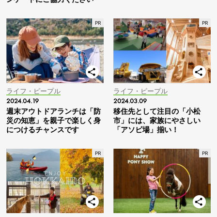
ライフ・ピープル
ライフ・ピープル
2024.04.19
2024.03.09
週末アウトドアランチは「防
移住先として注目の「小松
災の知恵」を親子で楽しく身
市」には、家族にやさしい
につけるチャンスです
「アソビ場」揃い！