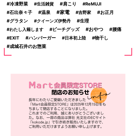
冷凍野菜
肩こり
生活雑貨
ReMUJI
家電
温泉
お正月
石出奈々子
吉野家
生理
グラタン
クイーンズ伊勢丹
おやつ
腰痛
わたし入籍します
ビーチグッズ
ハンバーガー
EXIT
日本初上陸
物干し
成城石井のお惣菜