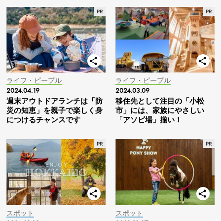
ライフ・ピープル
ライフ・ピープル
2024.04.19
2024.03.09
週末アウトドアランチは「防
移住先として注目の「小松
災の知恵」を親子で楽しく身
市」には、家族にやさしい
につけるチャンスです
「アソビ場」揃い！
スポット
スポット