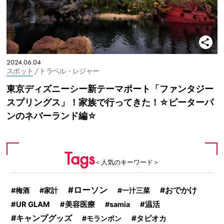
2024.06.04
スポット
/ トラベル・レジャー
東京ディズニーシー新テーマポート「ファンタジー
スプリングス」！家族で行ってきた！☆ピーターパ
ンのネバーランド編☆
Tags
＜人気のキーワード＞
ローソン
おでかけ
梅酒
家計
一汁三菜
UR GLAM
美容医療
samia
温活
キャンプグッズ
タピオカ
モランボン