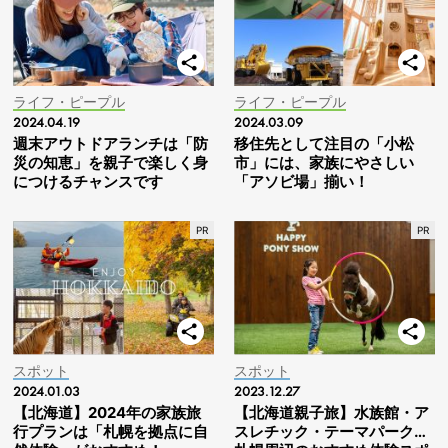
ライフ・ピープル
ライフ・ピープル
2024.04.19
2024.03.09
週末アウトドアランチは「防
移住先として注目の「小松
災の知恵」を親子で楽しく身
市」には、家族にやさしい
につけるチャンスです
「アソビ場」揃い！
スポット
スポット
2024.01.03
2023.12.27
【北海道】2024年の家族旅
【北海道親子旅】水族館・ア
行プランは「札幌を拠点に自
スレチック・テーマパーク…