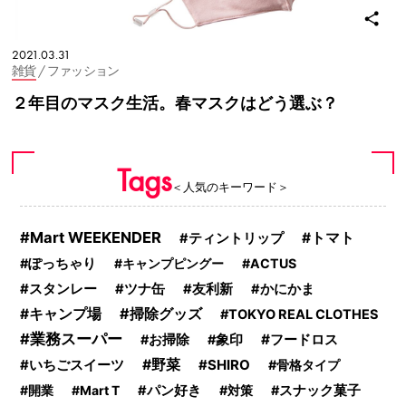
2021.03.31
雑貨
/ ファッション
２年目のマスク生活。春マスクはどう選ぶ？
Tags
＜人気のキーワード＞
Mart WEEKENDER
トマト
ティントリップ
ぽっちゃり
キャンプピングー
ACTUS
スタンレー
ツナ缶
友利新
かにかま
掃除グッズ
キャンプ場
TOKYO REAL CLOTHES
業務スーパー
フードロス
お掃除
象印
いちごスイーツ
野菜
SHIRO
骨格タイプ
開業
Mart T
パン好き
対策
スナック菓子