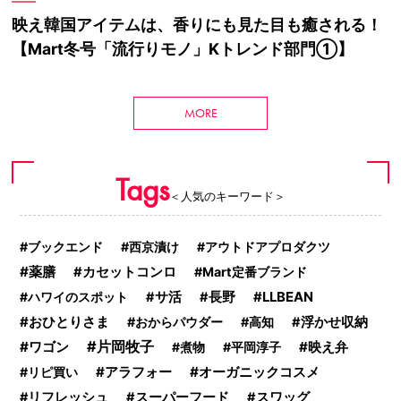
映え韓国アイテムは、香りにも見た目も癒される！
【Mart冬号「流行りモノ」Kトレンド部門①】
MORE
Tags
＜人気のキーワード＞
ブックエンド
西京漬け
アウトドアプロダクツ
薬膳
カセットコンロ
Mart定番ブランド
ハワイのスポット
サ活
長野
LLBEAN
おひとりさま
おからパウダー
高知
浮かせ収納
片岡牧子
ワゴン
映え弁
煮物
平岡淳子
アラフォー
オーガニックコスメ
リピ買い
リフレッシュ
スーパーフード
スワッグ