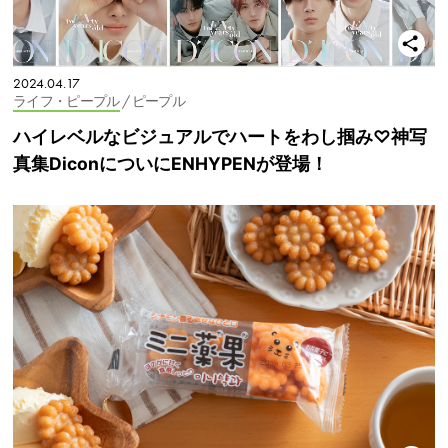
2024.04.17
ライフ・ピープル
/ ピープル
ハイレベルなビジュアルでハートをわし掴み♡神写
真集DiconについにENHYPENが登場！