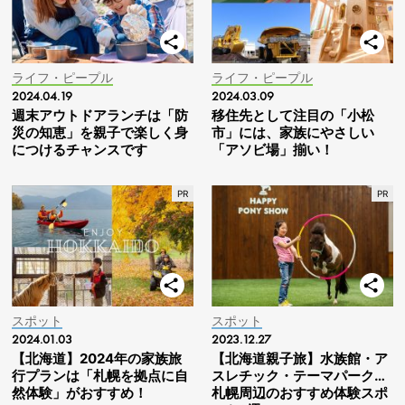
ライフ・ピープル
ライフ・ピープル
2024.04.19
2024.03.09
週末アウトドアランチは「防
移住先として注目の「小松
災の知恵」を親子で楽しく身
市」には、家族にやさしい
につけるチャンスです
「アソビ場」揃い！
スポット
スポット
2024.01.03
2023.12.27
【北海道】2024年の家族旅
【北海道親子旅】水族館・ア
行プランは「札幌を拠点に自
スレチック・テーマパーク…
然体験」がおすすめ！
札幌周辺のおすすめ体験スポ