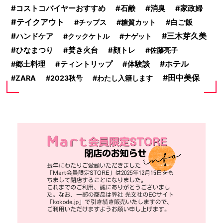
コストコバイヤーおすすめ
消臭
石鹸
家政婦
テイクアウト
チップス
糖質カット
白ご飯
三木芽久美
ハンドケア
クックケトル
ナゲット
ひなまつり
焚き火台
顔トレ
佐藤亮子
ホテル
郷土料理
ティントリップ
体験談
田中美保
ZARA
2023秋号
わたし入籍します