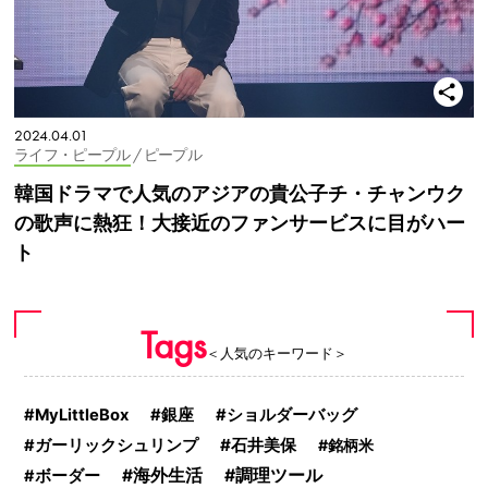
2024.04.01
ライフ・ピープル
/ ピープル
韓国ドラマで人気のアジアの貴公子チ・チャンウク
の歌声に熱狂！大接近のファンサービスに目がハー
ト
Tags
＜人気のキーワード＞
MyLittleBox
銀座
ショルダーバッグ
石井美保
ガーリックシュリンプ
銘柄米
海外生活
調理ツール
ボーダー