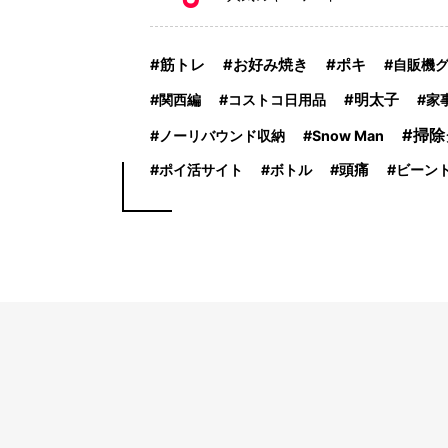
ポキ
筋トレ
お好み焼き
自販機
関西編
コストコ日用品
明太子
家
掃除
ノーリバウンド収納
Snow Man
ポイ活サイト
ボトル
頭痛
ビーン