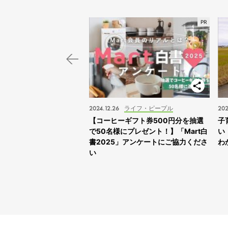
スポット
2024.12.26
ライフ・ピープル
202
子旅】“ふれあえすぎる”動
【コーヒーギフト券500円分を抽選
子
スサファリサッポロ」に
で50名様にプレゼント！】「Mart白
い
書2025」アンケートにご協力くださ
わ
い