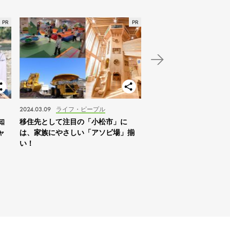
2024.03.09
ライフ・ピープル
2024.01.03
スポット
知
移住先として注目の「小松市」に
【北海道】2024年の家
ャ
は、家族にやさしい「アソビ場」揃
は「札幌を拠点に自然体
い！
すめ！